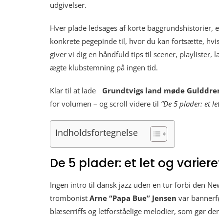
udgivelser.
Hver plade ledsages af korte baggrundshistorier, 
konkrete pegepinde til, hvor du kan fortsætte, hvis n
giver vi dig en håndfuld tips til scener, playlister,
ægte klubstemning på ingen tid.
Klar til at lade
Grundtvigs land møde Gulddren
for volumen – og scroll videre til
“De 5 plader: et le
Indholdsfortegnelse
De 5 plader: et let og variere
Ingen intro til dansk jazz uden en tur forbi den Ne
trombonist
Arne “Papa Bue” Jensen
var bannerf
blæserriffs og letforståelige melodier, som gør den