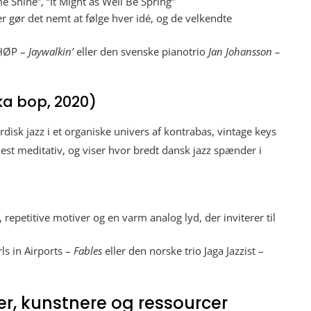
 Shine”, “It Might as Well Be Spring”
 gør det nemt at følge hver idé, og de velkendte
ØP –
Jaywalkin’
eller den svenske pianotrio
Jan Johansson –
ka bop, 2020)
isk jazz i et organiske univers af kontrabas, vintage keys
st meditativ, og viser hvor bredt dansk jazz spænder i
 repetitive motiver og en varm analog lyd, der inviterer til
ls in Airports –
Fables
eller den norske trio Jaga Jazzist –
er, kunstnere og ressourcer