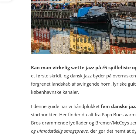
Kan man virkelig sætte jazz på
én
spilleliste o
et første skridt, og dansk jazz byder på overraskend
forgrenet landskab af swingende horn, lyriske guit
københavnske kanaler.
I denne guide har vi håndplukket
fem danske jaz
startpunkter. Her finder du alt fra Papa Bues varm
Bros drømmende lydflader og Bremer/McCoys zen-k
og uimodståelig smagsprøve
, der gør det nemt at d