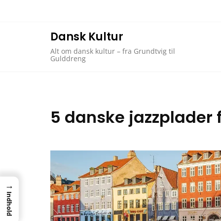
Skip
to
content
Dansk Kultur
Alt om dansk kultur – fra Grundtvig til
Gulddreng
5 danske jazzplader 
→
Indhold