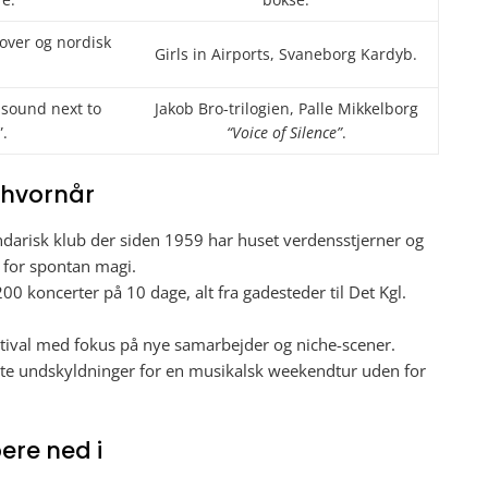
over og nordisk
Girls in Airports, Svaneborg Kardyb.
 sound next to
Jakob Bro-trilogien, Palle Mikkelborg
”.
“Voice of Silence”
.
g hvornår
darisk klub der siden 1959 har huset verdensstjerner og
 for spontan magi.
00 koncerter på 10 dage, alt fra gadesteder til Det Kgl.
val med fokus på nye samarbejder og niche-scener.
te undskyldninger for en musikalsk weekendtur uden for
ere ned i