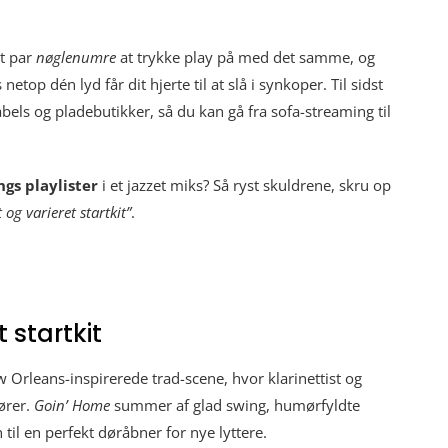
et par
nøglenumre
at trykke play på med det samme, og
etop dén lyd får dit hjerte til at slå i synkoper. Til sidst
 labels og pladebutikker, så du kan gå fra sofa-streaming til
gs playlister
i et jazzet miks? Så ryst skuldrene, skru op
t og varieret startkit”
.
t startkit
w Orleans-inspirerede trad-scene, hvor klarinettist og
ører.
Goin’ Home
summer af glad swing, humørfyldte
 til en perfekt døråbner for nye lyttere.