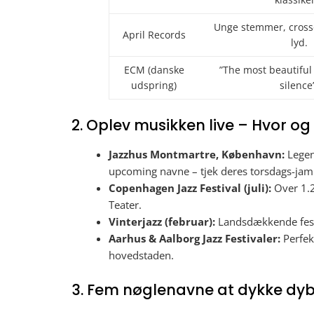
Unge stemmer, cross
April Records
lyd.
ECM (danske
”The most beautiful
udspring)
silence
2. Oplev musikken live – Hvor o
Jazzhus Montmartre, København:
Legen
upcoming navne – tjek deres torsdags-jam
Copenhagen Jazz Festival (juli):
Over 1.2
Teater.
Vinterjazz (februar):
Landsdækkende festi
Aarhus & Aalborg Jazz Festivaler:
Perfek
hovedstaden.
3. Fem nøglenavne at dykke dyb