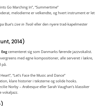
ints Go Marching In”, “Summertime”
erat, melodierne er velkendte, og hvert instrument er let
pa Bue’s
Live in Tivoli
eller den nyere trad-kapelmester
tunt, 2014)
 Eeg
cementeret sig som Danmarks førende jazzvokalist.
vergreens med egne kompositioner, alle serveret i lækre,
 på.
Heart”, “Let’s Face the Music and Dance”
tion, klare historier i teksterne og solide hooks.
cilie Norby –
Arabesque
eller Sarah Vaughan’s klassiker
 vokaljazz.
5)