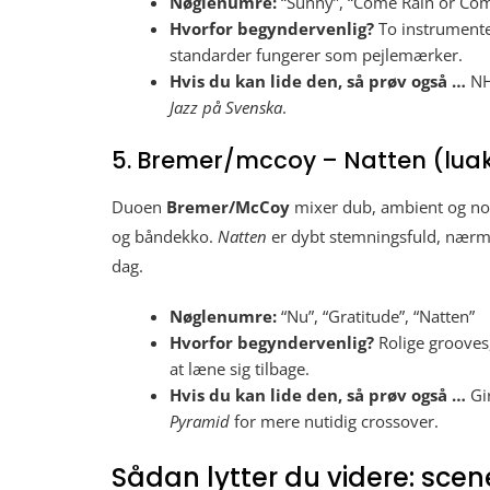
Nøglenumre:
“Sunny”, “Come Rain or Come
Hvorfor begyndervenlig?
To instrumenter
standarder fungerer som pejlemærker.
Hvis du kan lide den, så prøv også …
NH
Jazz på Svenska
.
5. Bremer/mccoy – Natten (lua
Duoen
Bremer/McCoy
mixer dub, ambient og nord
og båndekko.
Natten
er dybt stemningsfuld, nærme
dag.
Nøglenumre:
“Nu”, “Gratitude”, “Natten”
Hvorfor begyndervenlig?
Rolige grooves,
at læne sig tilbage.
Hvis du kan lide den, så prøv også …
Gir
Pyramid
for mere nutidig crossover.
Sådan lytter du videre: scen