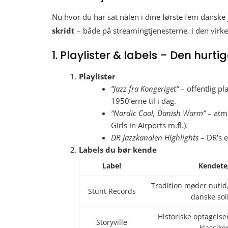
Nu hvor du har sat nålen i dine første fem danske j
skridt
– både på streamingtjenesterne, i den virke
1. Playlister & labels – Den hurti
Playlister
“Jazz fra Kongeriget”
– offentlig pl
1950’erne til i dag.
“Nordic Cool, Danish Warm”
– atmo
Girls in Airports m.fl.).
DR Jazzkanalen Highlights
– DR’s e
Labels du bør kende
Label
Kendete
Tradition møder nutid,
Stunt Records
danske soli
Historiske optagelse
Storyville
klassike