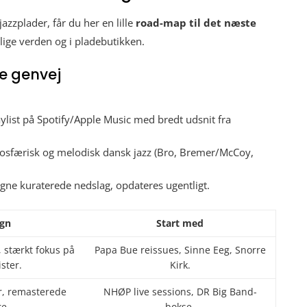
azzplader, får du her en lille
road-map til det næste
lige verden og i pladebutikken.
ge genvej
aylist på Spotify/Apple Music med bredt udsnit fra
sfærisk og melodisk dansk jazz (Bro, Bremer/McCoy,
gne kuraterede nedslag, opdateres ugentligt.
gn
Start med
 stærkt fokus på
Papa Bue reissues, Sinne Eeg, Snorre
ster.
Kirk.
r, remasterede
NHØP live sessions, DR Big Band-
re.
bokse.