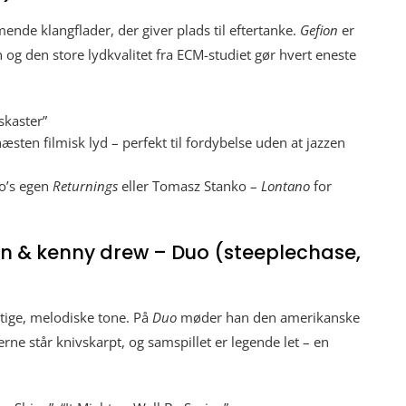
nde klangflader, der giver plads til eftertanke.
Gefion
er
og den store lydkvalitet fra ECM-studiet gør hvert eneste
skaster”
sten filmisk lyd – perfekt til fordybelse uden at jazzen
o’s egen
Returnings
eller Tomasz Stanko –
Lontano
for
en & kenny drew – Duo (steeplechase,
tige, melodiske tone. På
Duo
møder han den amerikanske
rne står knivskarpt, og samspillet er legende let – en