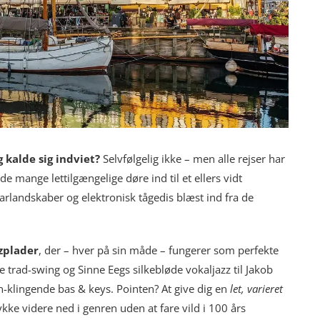
g kalde sig indviet?
Selvfølgelig ikke – men alle rejser har
e mange lettilgængelige døre ind til et ellers vidt
arlandskaber og elektronisk tågedis blæst ind fra de
zplader
, der – hver på sin måde – fungerer som perfekte
e trad-swing og Sinne Eegs silkebløde vokaljazz til Jakob
lingende bas & keys. Pointen? At give dig en
let, varieret
ykke videre ned i genren uden at fare vild i 100 års