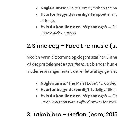
Nøglenumre:
“Goin’ Home”, “When the Sa
Hvorfor begyndervenlig?
Tempoet er mod
at følge.
Hvis du kan lide den, så prøv også …
Pa
Snorre Kirk – Europa
.
2. Sinne eeg – Face the music (s
Med en varm altstemme og elegant scat har
Sinne
På det prisbelønnede
Face the Music
blander hun e
moderne arrangementer, der er lette at synge med
Nøglenumre:
“The Man I Love”, “Crowded 
Hvorfor begyndervenlig?
Tydelig artikula
Hvis du kan lide den, så prøv også …
Cæ
Sarah Vaughan with Clifford Brown
for mere
3. Jakob bro – Gefion (ecm, 201