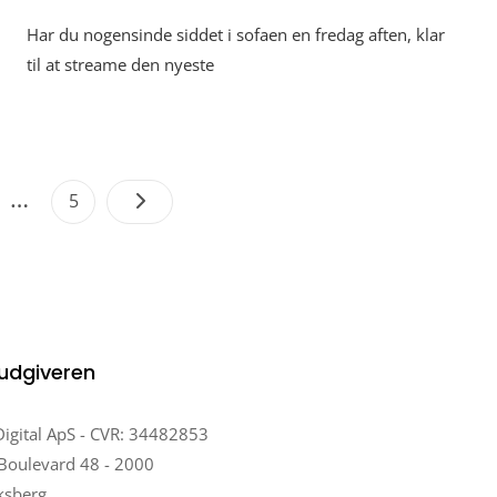
Har du nogensinde siddet i sofaen en fredag aften, klar
til at streame den nyeste
Indlægsinddeling
…
e
Page
5
udgiveren
gital ApS - CVR: 34482853
Boulevard 48 - 2000
ksberg