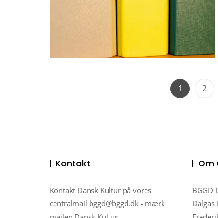
Page
Pag
1
2
Kontakt
Om 
Kontakt Dansk Kultur på vores
BGGD Di
centralmail
bggd@bggd.dk
- mærk
Dalgas 
mailen Dansk Kultur
Frederi