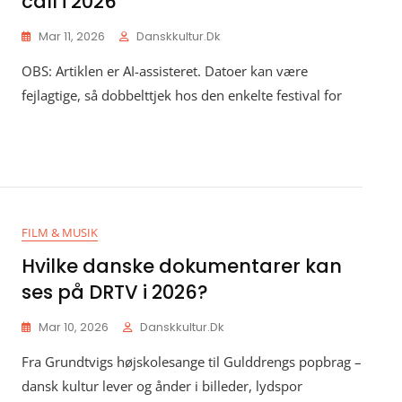
call i 2026
Mar 11, 2026
Danskkultur.dk
OBS: Artiklen er AI-assisteret. Datoer kan være
fejlagtige, så dobbelttjek hos den enkelte festival for
FILM & MUSIK
Hvilke danske dokumentarer kan
ses på DRTV i 2026?
Mar 10, 2026
Danskkultur.dk
Fra Grundtvigs højskolesange til Gulddrengs popbrag –
dansk kultur lever og ånder i billeder, lydspor