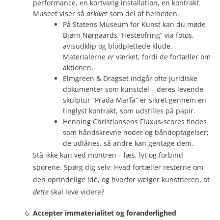
performance, en kortvarig installation, en kontrakt.
Museet viser så
arkivet
som del af helheden.
På Statens Museum for Kunst kan du møde
Bjørn Nørgaards “Hesteofring” via fotos,
avisudklip og blodplettede klude.
Materialerne
er
værket, fordi de fortæller om
aktionen.
Elmgreen & Dragset indgår ofte juridiske
dokumenter som kunstdel – deres levende
skulptur “Prada Marfa” er sikret gennem en
tinglyst kontrakt, som udstilles på papir.
Henning Christiansens Fluxus-scores findes
som håndskrevne noder og båndoptagelser;
de udlånes, så andre kan gentage dem.
Stå ikke kun ved montren – læs, lyt og forbind
sporene. Spørg dig selv: Hvad fortæller resterne om
den oprindelige idé, og hvorfor vælger kunstneren, at
dette
skal leve videre?
Accepter immaterialitet og foranderlighed