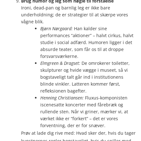
Brug humor og leg som nøgle til forståelse
Ironi, dead-pan og barnlig leg er ikke bare
underholdning; de er strategier til at skærpe vores
vågne blik.
Bjørn Nørgaard:
Han kalder sine
performances “aktioner” – halvt cirkus, halvt
studie i social adfærd. Humoren ligger i det
absurde teater, som får os til at droppe
forsvarsværkerne.
Elmgreen & Dragset:
De omrokerer toiletter,
skulpturer og hvide vægge i museet, så vi
bogstaveligt talt går ind i institutionens
blinde vinkler. Latteren kommer først,
refleksionen bagefter.
Henning Christiansen:
Fluxus-komponisten
iscenesatte koncerter med fårebræk og
rullende sten. Når vi griner, mærker vi, at
værket ikke er “forkert” – det er vores
forventning, der er for snæver.
Prøv at lade dig rive med: Hvad sker der, hvis du tager
kunstnernes regler bogstaveligt, hvis du spiller med