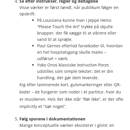
Se efter instrukser, regler og deltagelse
Visse værker er først
tændt
, når publikum følger en
opskrift:
På Louisiana kunne man i Jeppe Heins
“Please Touch the Art” trykke på skjulte
knapper, der fik vægge til at vibrere eller
vand til at sprøjte.
Poul Gernes efterlod farvekoder til, hvordan
en hel hospitalsgang skulle males –
udførsel = værk.
Yoko Onos klassiske
Instruction Pieces
udstilles som simple tekster; det er din
handling, der gør dem levende.
Kig efter laminerede kort, gulvmarkeringer eller QR-
koder – de fungerer som noder i et partitur, hvor du
er musikeren. Hvis der ikke står “Rør ikke”, er der ofte
implicitly et “Gør noget”.
Følg sporene i dokumentationen
Mange konceptuelle værker eksisterer i glimt: en