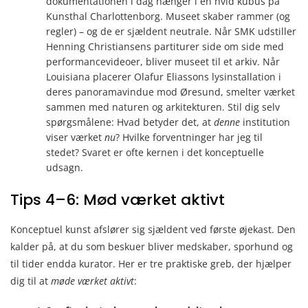
dokumentationen i dag hænger i en hvid kubus på
Kunsthal Charlottenborg. Museet skaber rammer (og
regler) – og de er sjældent neutrale. Når SMK udstiller
Henning Christiansens partiturer side om side med
performancevideoer, bliver museet til et arkiv. Når
Louisiana placerer Olafur Eliassons lysinstallation i
deres panoramavindue mod Øresund, smelter værket
sammen med naturen og arkitekturen. Stil dig selv
spørgsmålene: Hvad betyder det, at
denne
institution
viser værket
nu
? Hvilke forventninger har jeg til
stedet? Svaret er ofte kernen i det konceptuelle
udsagn.
Tips 4–6: Mød værket aktivt
Konceptuel kunst afslører sig sjældent ved første øjekast. Den
kalder på, at du som beskuer bliver medskaber, sporhund og
til tider endda kurator. Her er tre praktiske greb, der hjælper
dig til at
møde værket aktivt
: