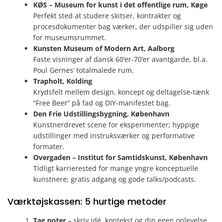
KØS – Museum for kunst i det offentlige rum, Køge
Perfekt sted at studere skitser, kontrakter og
procesdokumenter bag værker, der udspiller sig uden
for museumsrummet.
Kunsten Museum of Modern Art, Aalborg
Faste visninger af dansk 60’er-70’er avantgarde, bl.a.
Poul Gernes’ total­malede rum.
Trapholt, Kolding
Krydsfelt mellem design, koncept og deltagelse-tænk
“Free Beer” på fad og DIY-manifestet bag.
Den Frie Udstillingsbygning, København
Kunstnerdrevet scene for eksperimenter; hyppige
udstillinger med instruksværker og performative
formater.
Overgaden – Institut for Samtidskunst, København
Tidligt karriere­sted for mange yngre konceptuelle
kunstnere; gratis adgang og gode talks/podcasts.
Værktøjskassen: 5 hurtige metoder
Tag noter
– skriv idé, kontekst og din egen oplevelse