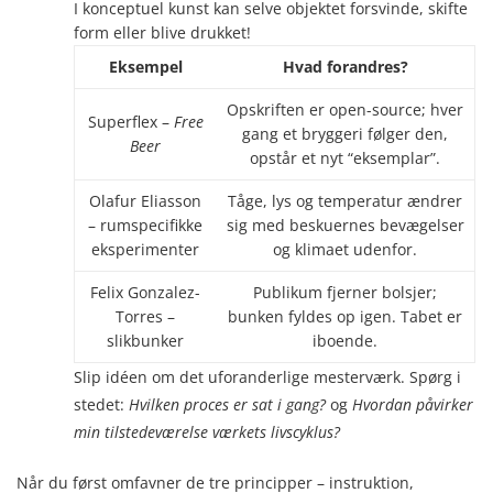
I konceptuel kunst kan selve objektet forsvinde, skifte
form eller blive drukket!
Eksempel
Hvad forandres?
Opskriften er open-source; hver
Superflex –
Free
gang et bryggeri følger den,
Beer
opstår et nyt “eksemplar”.
Olafur Eliasson
Tåge, lys og temperatur ændrer
– rumspecifikke
sig med beskuernes bevægelser
eksperimenter
og klimaet udenfor.
Felix Gonzalez-
Publikum fjerner bolsjer;
Torres –
bunken fyldes op igen. Tabet er
slikbunker
iboende.
Slip idéen om det uforanderlige mesterværk. Spørg i
stedet:
Hvilken proces er sat i gang?
og
Hvordan påvirker
min tilstedeværelse værkets livscyklus?
Når du først omfavner de tre principper – instruktion,