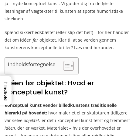
ja – nyde konceptuel kunst. Vi guider dig fra de første
læsninger af vægtekster til kunsten at spotte humoristiske
sidekneb.
Spænd sikkerhedsbæltet (eller slip det helt) – for her handler
det om idéen
før
objektet. Klar til at se verden gennem
kunstnerens konceptuelle briller? Læs med herunder.
Indholdsfortegnelse
→
Idéen før objektet: Hvad er
Indhold
konceptuel kunst?
Konceptuel kunst vender billedkunstens traditionelle
hierarki på hovedet:
hvor maleriet eller skulpturen tidligere
var selve
objektet
, er det i konceptuel kunst først og fremmest
idéen
, der er værket. Materialet – hvis der overhovedet er
noget – fungerer som dokumentation eller midlertidig