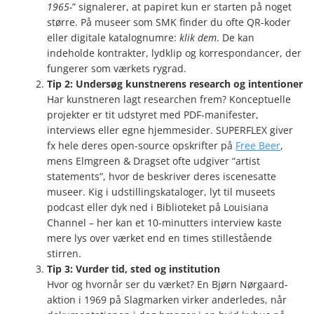
1965-
” signalerer, at papiret kun er starten på noget
større. På museer som SMK finder du ofte QR-koder
eller digitale katalognumre:
klik dem
. De kan
indeholde kontrakter, lydklip og korrespondancer, der
fungerer som værkets rygrad.
Tip 2: Undersøg kunstnerens research og intentioner
Har kunstneren lagt researchen frem? Konceptuelle
projekter er tit udstyret med PDF-manifester,
interviews eller egne hjemmesider. SUPERFLEX giver
fx hele deres open-source opskrifter på
Free Beer
,
mens Elmgreen & Dragset ofte udgiver “artist
statements”, hvor de beskriver deres iscenesatte
museer. Kig i udstillingskataloger, lyt til museets
podcast eller dyk ned i Biblioteket på Louisiana
Channel – her kan et 10-minutters interview kaste
mere lys over værket end en times stillestående
stirren.
Tip 3: Vurder tid, sted og institution
Hvor og hvornår ser du værket? En Bjørn Nørgaard-
aktion i 1969 på Slagmarken virker anderledes, når