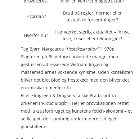
provokeres?
eller en konkret magtstruktur?
Brud på regler, normer eller
Hvordan?
æstetiske forventninger?
Har værket særlig aktualitet – fx nye
Hvorfor nu?
love, kriser eller teknologier?
Tag Bjørn Nørgaards
“Hestekas­trat­ion”
(1970):
Slagteren på Bispetorv chokerede mange, men
gestussen adresserede Vietnam-krigen og
massemediernes voksende kynisme. Uden konteksten
bliver det blot blod og hestekød; med den bliver det
en knivskarp mediekritik.
Eller Elmgreen & Dragsets falske Prada-butik i
ørkenen (
“Prada Marfa”
): Her er provokationen rettet
mod luksus­forbruget og kunstens fetich-økonomi – et
selfiespot, der samtidig underminerer sit eget
glansbillede.