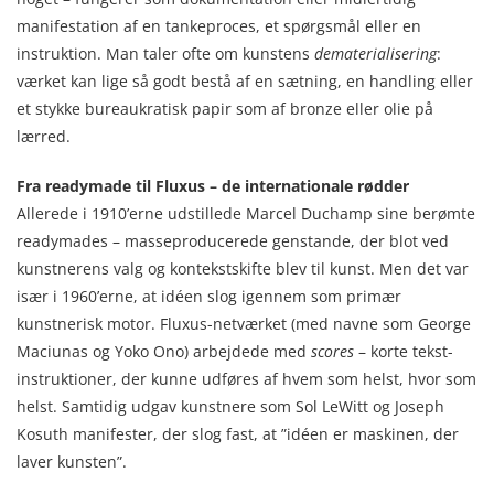
manifestation af en tankeproces, et spørgsmål eller en
instruktion. Man taler ofte om kunstens
dematerialisering
:
værket kan lige så godt bestå af en sætning, en handling eller
et stykke bureaukratisk papir som af bronze eller olie på
lærred.
Fra readymade til Fluxus – de internationale rødder
Allerede i 1910’erne udstillede Marcel Duchamp sine berømte
readymades – masseproducerede genstande, der blot ved
kunstnerens valg og kontekstskifte blev til kunst. Men det var
især i 1960’erne, at idéen slog igennem som primær
kunstnerisk motor. Fluxus-netværket (med navne som George
Maciunas og Yoko Ono) arbejdede med
scores
– korte tekst-
instruktioner, der kunne udføres af hvem som helst, hvor som
helst. Samtidig udgav kunstnere som Sol LeWitt og Joseph
Kosuth manifester, der slog fast, at ”idéen er maskinen, der
laver kunsten”.