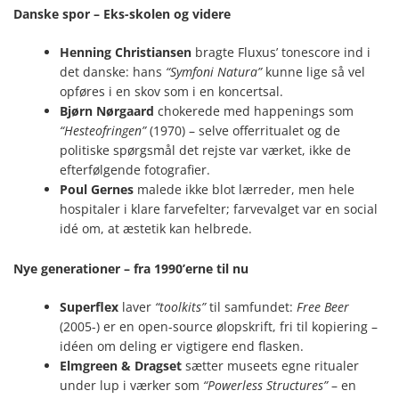
Danske spor – Eks-skolen og videre
Henning Christiansen
bragte Fluxus’ tonescore ind i
det danske: hans
“Symfoni Natura”
kunne lige så vel
opføres i en skov som i en koncertsal.
Bjørn Nørgaard
chokerede med happenings som
“Hesteofringen”
(1970) – selve offerritualet og de
politiske spørgsmål det rejste var værket, ikke de
efterfølgende fotografier.
Poul Gernes
malede ikke blot lærreder, men hele
hospitaler i klare farvefelter; farvevalget var en social
idé om, at æstetik kan helbrede.
Nye generationer – fra 1990’erne til nu
Superflex
laver
“toolkits”
til samfundet:
Free Beer
(2005-) er en open-source ølopskrift, fri til kopiering –
idéen om deling er vigtigere end flasken.
Elmgreen & Dragset
sætter museets egne ritualer
under lup i værker som
“Powerless Structures”
– en