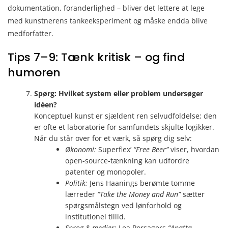
dokumentation, foranderlighed – bliver det lettere at lege
med kunstnerens tankeeksperiment og måske endda blive
medforfatter.
Tips 7–9: Tænk kritisk – og find
humoren
Spørg: Hvilket system eller problem undersøger
idéen?
Konceptuel kunst er sjældent ren selvudfoldelse; den
er ofte et laboratorie for samfundets skjulte logikker.
Når du står over for et værk, så spørg dig selv:
Økonomi:
Superflex’
“Free Beer”
viser, hvordan
open-source-tænkning kan udfordre
patenter og monopoler.
Politik:
Jens Haanings berømte tomme
lærreder
“Take the Money and Run”
sætter
spørgsmålstegn ved lønforhold og
institutionel tillid.
Sprog & medier:
Lea Porsagers
“Anatta