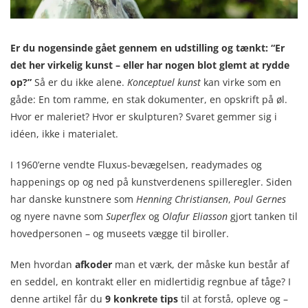
Er du nogensinde gået gennem en udstilling og tænkt: “Er
det her virkelig kunst – eller har nogen blot glemt at rydde
op?”
Så er du ikke alene.
Konceptuel kunst
kan virke som en
gåde: En tom ramme, en stak dokumenter, en opskrift på øl.
Hvor er maleriet? Hvor er skulpturen? Svaret gemmer sig i
idéen, ikke i materialet.
I 1960’erne vendte Fluxus-bevægelsen, readymades og
happenings op og ned på kunstverdenens spilleregler. Siden
har danske kunstnere som
Henning Christiansen
,
Poul Gernes
og nyere navne som
Superflex
og
Olafur Eliasson
gjort tanken til
hovedpersonen – og museets vægge til biroller.
Men hvordan
afkoder
man et værk, der måske kun består af
en seddel, en kontrakt eller en midlertidig regnbue af tåge? I
denne artikel får du
9 konkrete tips
til at forstå, opleve og –