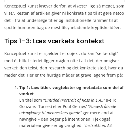
Konceptuel kunst kræver derfor, at vi
læser
lige så meget, som
vi
ser
. Resten af artiklen giver ni konkrete tips til at gøre netop
det – fra at undersøge titler og institutionelle rammer til at
spotte humoren bag de mest tilsyneladende kryptiske idéer.
Tips 1–3: Læs værkets kontekst
Konceptuel kunst er sjældent et objekt, du kan “se færdigt”
med ét blik. I stedet ligger nøglen ofte i alt det, der omgiver
værket: den tekst, den research og det konkrete sted, hvor du
møder det. Her er tre hurtige måder at grave lagene frem på:
Tip 1: Læs titler, vægtekster og metadata som del af
værket
En titel som
“Untitled (Portrait of Ross in L.A.)”
(Felix
Gonzalez-Torres) eller Poul Gernes’
“Farvestrålende
udsmykning til menneskers glæde”
gør mere end at
navngive – den peger på intentionen. Tjek også
materialeangivelser og varighed; “
Instruktion, A4,