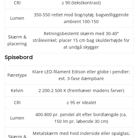
CRI
≥ 90 (tekstkontrast)
350-550 rettet mod bog/sytøj; bagvedliggende
Lumen
ambient 100-150
Retningsbestemt skærm med 30-40°
Skærm &
strålevinkel; placer 15 cm bag skulderhøjde for
placering
at undgå skygger
Spisebord
Klare LED-filament Edison eller globe i pendler;
Pæretype
evt. 3-fase dæmpbare
Kelvin
2 200-2 500 K (fremhæver madens farver)
CRI
≥ 95 er idealet
400-800 pr. pendel alt efter bordlængde (ca.
Lumen
150 lm pr. løbende 30 cm)
Metalskærm med hvid inderside eller opalglas;
Skærm &