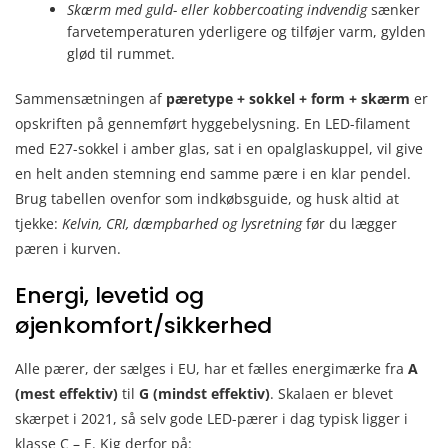
Skærm med guld- eller kobbercoating indvendig
sænker
farvetemperaturen yderligere og tilføjer varm, gylden
glød til rummet.
Sammensætningen af
pæretype + sokkel + form + skærm
er
opskriften på gennemført hyggebelysning. En LED-filament
med E27-sokkel i amber glas, sat i en opalglaskuppel, vil give
en helt anden stemning end samme pære i en klar pendel.
Brug tabellen ovenfor som indkøbsguide, og husk altid at
tjekke:
Kelvin, CRI, dæmpbarhed og lysretning
før du lægger
pæren i kurven.
Energi, levetid og
øjenkomfort/sikkerhed
Alle pærer, der sælges i EU, har et fælles energimærke fra
A
(mest effektiv)
til
G (mindst effektiv)
. Skalaen er blevet
skærpet i 2021, så selv gode LED-pærer i dag typisk ligger i
klasse C – E. Kig derfor på: