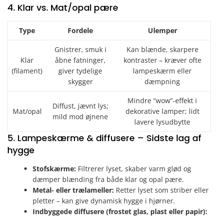
4. Klar vs. Mat/opal pære
Type
Fordele
Ulemper
Gnistrer, smuk i
Kan blænde, skarpere
Klar
åbne fatninger,
kontraster – kræver ofte
(filament)
giver tydelige
lampeskærm eller
skygger
dæmpning
Mindre “wow”-effekt i
Diffust, jævnt lys;
Mat/opal
dekorative lamper; lidt
mild mod øjnene
lavere lysudbytte
5. Lampeskærme & diffusere – Sidste lag af
hygge
Stofskærme:
Filtrerer lyset, skaber varm glød og
dæmper blænding fra både klar og opal pære.
Metal- eller trælameller:
Retter lyset som striber eller
pletter – kan give dynamisk hygge i hjørner.
Indbyggede diffusere (frostet glas, plast eller papir):