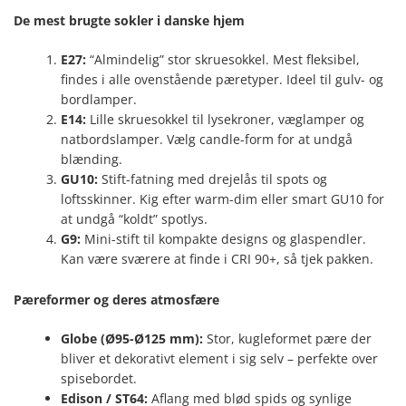
De mest brugte sokler i danske hjem
E27:
“Almindelig” stor skruesokkel. Mest fleksibel,
findes i alle ovenstående pæretyper. Ideel til gulv- og
bordlamper.
E14:
Lille skruesokkel til lysekroner, væglamper og
natbordslamper. Vælg candle-form for at undgå
blænding.
GU10:
Stift-fatning med drejelås til spots og
loftsskinner. Kig efter warm-dim eller smart GU10 for
at undgå “koldt” spotlys.
G9:
Mini-stift til kompakte designs og glaspendler.
Kan være sværere at finde i CRI 90+, så tjek pakken.
Pæreformer og deres atmosfære
Globe (Ø95-Ø125 mm):
Stor, kugleformet pære der
bliver et dekorativt element i sig selv – perfekte over
spisebordet.
Edison / ST64:
Aflang med blød spids og synlige