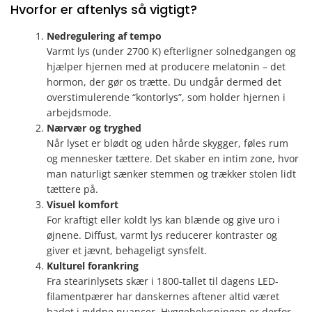
Hvorfor er aftenlys så vigtigt?
Nedregulering af tempo
Varmt lys (under 2700 K) efterligner solnedgangen og
hjælper hjernen med at producere melatonin – det
hormon, der gør os trætte. Du undgår dermed det
overstimulerende “kontorlys”, som holder hjernen i
arbejdsmode.
Nærvær og tryghed
Når lyset er blødt og uden hårde skygger, føles rum
og mennesker tættere. Det skaber en intim zone, hvor
man naturligt sænker stemmen og trækker stolen lidt
tættere på.
Visuel komfort
For kraftigt eller koldt lys kan blænde og give uro i
øjnene. Diffust, varmt lys reducerer kontraster og
giver et jævnt, behageligt synsfelt.
Kulturel forankring
Fra stearinlysets skær i 1800-tallet til dagens LED-
filamentpærer har danskernes aftener altid været
badet i gyldne nuancer. Hyggebelysningen er derfor