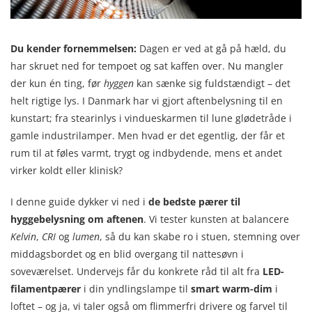
Du kender fornemmelsen:
Dagen er ved at gå på hæld, du
har skruet ned for tempoet og sat kaffen over. Nu mangler
der kun én ting, før
hyggen
kan sænke sig fuldstændigt – det
helt rigtige lys. I Danmark har vi gjort aftenbelysning til en
kunstart; fra stearinlys i vindueskarmen til lune glødetråde i
gamle industrilamper. Men hvad er det egentlig, der får et
rum til at føles varmt, trygt og indbydende, mens et andet
virker koldt eller klinisk?
I denne guide dykker vi ned i
de bedste pærer til
hyggebelysning om aftenen
. Vi tester kunsten at balancere
Kelvin
,
CRI
og
lumen
, så du kan skabe ro i stuen, stemning over
middagsbordet og en blid overgang til nattesøvn i
soveværelset. Undervejs får du konkrete råd til alt fra
LED-
filamentpærer
i din yndlingslampe til
smart warm-dim
i
loftet – og ja, vi taler også om flimmerfri drivere og farvel til