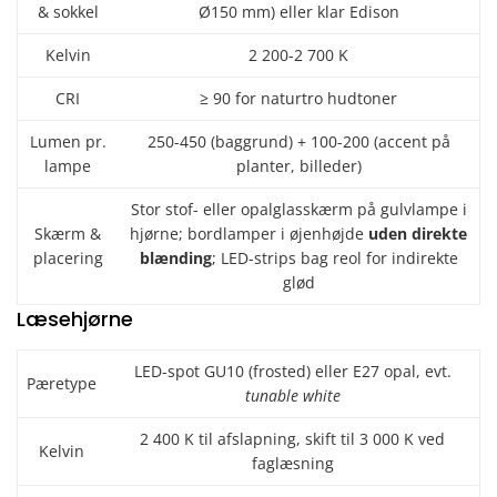
& sokkel
Ø150 mm) eller klar Edison
Kelvin
2 200-2 700 K
CRI
≥ 90 for naturtro hudtoner
Lumen pr.
250-450 (baggrund) + 100-200 (accent på
lampe
planter, billeder)
Stor stof- eller opalglasskærm på gulvlampe i
Skærm &
hjørne; bordlamper i øjenhøjde
uden direkte
placering
blænding
; LED-strips bag reol for indirekte
glød
Læsehjørne
LED-spot GU10 (frosted) eller E27 opal, evt.
Pæretype
tunable white
2 400 K til afslapning, skift til 3 000 K ved
Kelvin
faglæsning