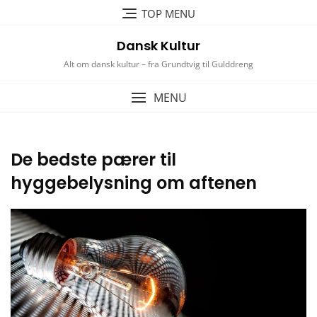
Skip
TOP MENU
to
content
Dansk Kultur
Alt om dansk kultur – fra Grundtvig til Gulddreng
MENU
De bedste pærer til
hyggebelysning om aftenen