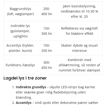
Jævn basisbelysning,
Baggrundslys
200-
nedblændes til 10-30 %
(loft, væglamper)
400 lm
efter kl. 20
Indirekte lys
150-
Reflekteres via væg/loft
(gulvlamper,
300 lm
for blødere effekt
uplights)
Accentlys (hylder,
100-
Skaber dybde og visuel
planter, kunst)
200 lm
interesse
Kombinér med
300-
Funktions-/læselys
afskærmning, så resten af
450 lm
rummet forbliver dæmpet
Lagdel lys i tre zoner
Indirekte grundlys
– skjulte LED-strips bag karme
eller skænke giver rolig fladebelysning uden
blænding.
Accentlys
– små spots eller dekorative pærer sætter