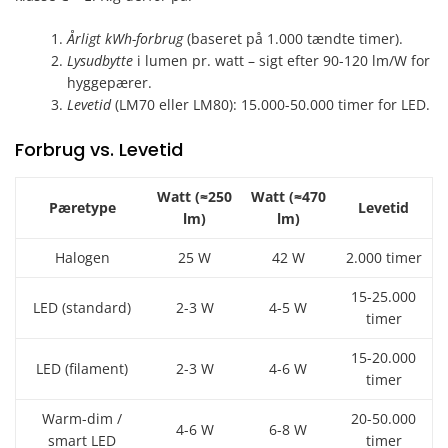
Årligt kWh-forbrug
(baseret på 1.000 tændte timer).
Lysudbytte
i lumen pr. watt – sigt efter 90-120 lm/W for
hyggepærer.
Levetid
(LM70 eller LM80): 15.000-50.000 timer for LED.
Forbrug vs. Levetid
Watt (≈250
Watt (≈470
Pæretype
Levetid
lm)
lm)
Halogen
25 W
42 W
2.000 timer
15-25.000
LED (standard)
2-3 W
4-5 W
timer
15-20.000
LED (filament)
2-3 W
4-6 W
timer
Warm-dim /
20-50.000
4-6 W
6-8 W
smart LED
timer