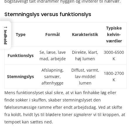
bogstaveligt talt indrammer hyggen og inviterer til nærvær.
Stemningslys versus funktionslys
→
Typiske
Indhold
Type
Formål
Karakteristik
kelvin-
værdier
Se, læse, lave
Direkte, klart,
3000-6500
Funktionslys
mad, arbejde
høj lumen
K
Afslapning,
Diffust, varmt,
1800-2700
Stemningslys
samvær,
lav-middel
K
aftenhygge
lumen
Mens funktionslyset skal sikre, at vi kan finhakke løg eller
finde sokker i skuffen, skaber stemningslyset den
følelsesmæssige ramme efter endt arbejdsdag. Ved at skifte
fra koldt, hvidt lys til blødere toner
signalerer
vi til kroppen, at
tempoet kan sættes ned.