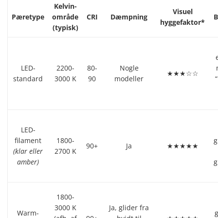
Kelvin-
Visuel
Pæretype
område
CRI
Dæmpning
B
hyggefaktor*
(typisk)
LED-
2200-
80-
Nogle
★★★☆☆
standard
3000 K
90
modeller
LED-
filament
1800-
g
90+
Ja
★★★★★
(klar eller
2700 K
amber)
g
1800-
3000 K
Ja, glider fra
Warm-