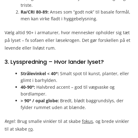
triste.
Ra/CRI 80-89:
Anses som “godt nok” til basale formål,
men kan virke fladt i hyggebelysning.
Vælg altid 90+ i armaturer, hvor mennesker opholder sig tæt
på lyset – fx sofaen eller læsekrogen. Det gør forskellen på et
levende eller livløst rum.
3. Lysspredning – Hvor lander lyset?
Strålevinkel < 40°:
Smalt spot til kunst, planter, eller
glimt i barhylden.
40-90°:
Halvbred accent – god til vægvaske og
bordlamper.
> 90° / opal globe:
Bredt, blødt baggrundslys, der
fylder rummet uden at blænde.
Regel:
Brug smalle vinkler til at skabe
fokus
, og brede vinkler
til at skabe
ro
.