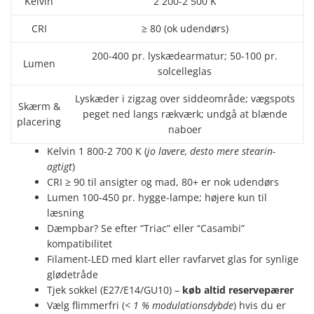
Kelvin
2 200-2 500 K
CRI
≥ 80 (ok udendørs)
200-400 pr. lyskædearmatur; 50-100 pr.
Lumen
solcelleglas
Lyskæder i zigzag over siddeområde; vægspots
Skærm &
peget ned langs rækværk; undgå at blænde
placering
naboer
Kelvin 1 800-2 700 K (
jo lavere, desto mere stearin-
agtigt
)
CRI ≥ 90 til ansigter og mad, 80+ er nok udendørs
Lumen 100-450 pr. hygge-lampe; højere kun til
læsning
Dæmpbar? Se efter “Triac” eller “Casambi”
kompatibilitet
Filament-LED med klart eller ravfarvet glas for synlige
glødetråde
Tjek sokkel (E27/E14/GU10) –
køb altid reservepærer
Vælg flimmerfri (
< 1 % modulationsdybde
) hvis du er