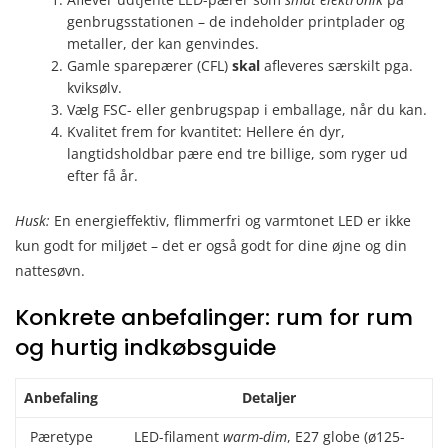
genbrugsstationen – de indeholder printplader og
metaller, der kan genvindes.
Gamle sparepærer (CFL)
skal
afleveres særskilt pga.
kviksølv.
Vælg FSC- eller genbrugspap i emballage, når du kan.
Kvalitet frem for kvantitet: Hellere én dyr,
langtidsholdbar pære end tre billige, som ryger ud
efter få år.
Husk:
En energieffektiv, flimmerfri og varmtonet LED er ikke
kun godt for miljøet – det er også godt for dine øjne og din
nattesøvn.
Konkrete anbefalinger: rum for rum
og hurtig indkøbsguide
Anbefaling
Detaljer
Pæretype
LED-filament
warm-dim
, E27 globe (ø125-