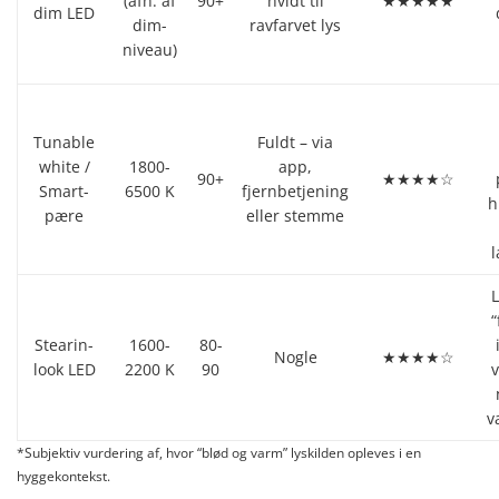
(afh. af
90+
hvidt til
★★★★★
dim LED
dim-
ravfarvet lys
niveau)
Tunable
Fuldt – via
white /
1800-
app,
90+
★★★★☆
Smart-
6500 K
fjernbetjening
h
pære
eller stemme
l
L
“
Stearin-
1600-
80-
Nogle
★★★★☆
look LED
2200 K
90
v
*Subjektiv vurdering af, hvor “blød og varm” lyskilden opleves i en
hyggekontekst.