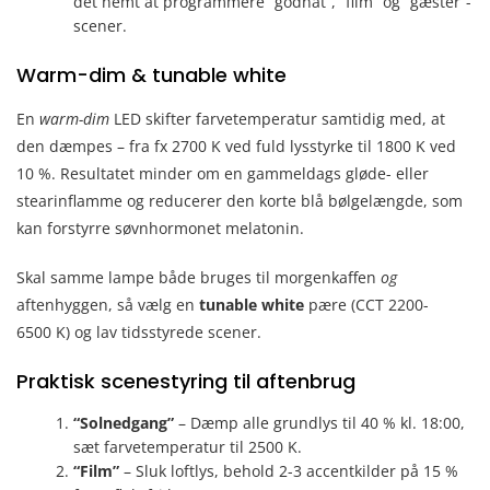
det nemt at programmere “godnat”, “film” og “gæster”-
scener.
Warm-dim & tunable white
En
warm-dim
LED skifter farvetemperatur samtidig med, at
den dæmpes – fra fx 2700 K ved fuld lysstyrke til 1800 K ved
10 %. Resultatet minder om en gammeldags gløde- eller
stearinflamme og reducerer den korte blå bølgelængde, som
kan forstyrre søvnhormonet melatonin.
Skal samme lampe både bruges til morgenkaffen
og
aftenhyggen, så vælg en
tunable white
pære (CCT 2200-
6500 K) og lav tidsstyrede scener.
Praktisk scenestyring til aftenbrug
“Solnedgang”
– Dæmp alle grundlys til 40 % kl. 18:00,
sæt farvetemperatur til 2500 K.
“Film”
– Sluk loftlys, behold 2-3 accentkilder på 15 %