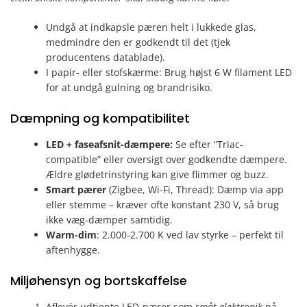
Undgå at indkapsle pæren helt i lukkede glas,
medmindre den er godkendt til det (tjek
producentens datablade).
I papir- eller stofskærme: Brug højst 6 W filament LED
for at undgå gulning og brandrisiko.
Dæmpning og kompatibilitet
LED + faseafsnit-dæmpere:
Se efter “Triac-
compatible” eller oversigt over godkendte dæmpere.
Ældre glødetrinstyring kan give flimmer og buzz.
Smart pærer
(Zigbee, Wi-Fi, Thread): Dæmp via app
eller stemme – kræver ofte konstant 230 V, så brug
ikke væg-dæmper samtidig.
Warm-dim
: 2.000-2.700 K ved lav styrke – perfekt til
aftenhygge.
Miljøhensyn og bortskaffelse
Aflevér udtjente LED-pærer som
småt elektronik
på