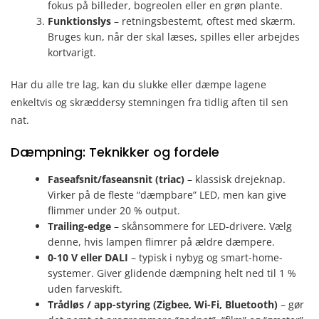
fokus på billeder, bogreolen eller en grøn plante.
Funktionslys
– retningsbestemt, oftest med skærm.
Bruges kun, når der skal læses, spilles eller arbejdes
kortvarigt.
Har du alle tre lag, kan du slukke eller dæmpe lagene
enkeltvis og skræddersy stemningen fra tidlig aften til sen
nat.
Dæmpning: Teknikker og fordele
Faseafsnit/faseansnit (triac)
– klassisk drejeknap.
Virker på de fleste “dæmpbare” LED, men kan give
flimmer under 20 % output.
Trailing-edge
– skånsommere for LED-drivere. Vælg
denne, hvis lampen flimrer på ældre dæmpere.
0-10 V eller DALI
– typisk i nybyg og smart-home-
systemer. Giver glidende dæmpning helt ned til 1 %
uden farveskift.
Trådløs / app-styring (Zigbee, Wi-Fi, Bluetooth)
– gør