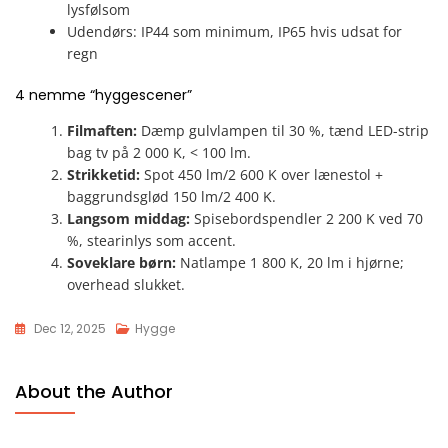
lysfølsom
Udendørs: IP44 som minimum, IP65 hvis udsat for
regn
4 nemme “hyggescener”
Filmaften:
Dæmp gulvlampen til 30 %, tænd LED-strip
bag tv på 2 000 K, < 100 lm.
Strikketid:
Spot 450 lm/2 600 K over lænestol +
baggrundsglød 150 lm/2 400 K.
Langsom middag:
Spisebordspendler 2 200 K ved 70
%, stearinlys som accent.
Soveklare børn:
Natlampe 1 800 K, 20 lm i hjørne;
overhead slukket.
Dec 12, 2025
Hygge
About the Author