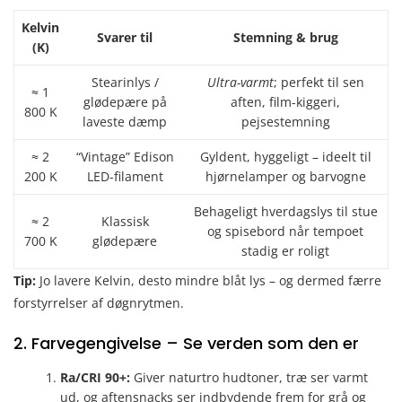
Kelvin
Svarer til
Stemning & brug
(K)
Stearinlys /
Ultra-varmt
; perfekt til sen
≈ 1
glødepære på
aften, film-kiggeri,
800 K
laveste dæmp
pejsestemning
≈ 2
“Vintage” Edison
Gyldent, hyggeligt – ideelt til
200 K
LED-filament
hjørnelamper og barvogne
Behageligt hverdagslys til stue
≈ 2
Klassisk
og spisebord når tempoet
700 K
glødepære
stadig er roligt
Tip:
Jo lavere Kelvin, desto mindre blåt lys – og dermed færre
forstyrrelser af døgnrytmen.
2. Farvegengivelse – Se verden som den er
Ra/CRI 90+:
Giver naturtro hudtoner, træ ser varmt
ud, og aftensnacks ser indbydende frem for grå og