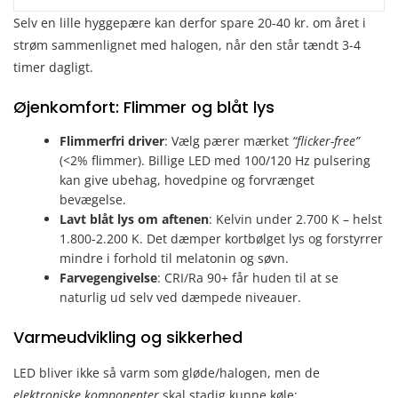
Selv en lille hyggepære kan derfor spare 20-40 kr. om året i
strøm sammenlignet med halogen, når den står tændt 3-4
timer dagligt.
Øjenkomfort: Flimmer og blåt lys
Flimmerfri driver
: Vælg pærer mærket
“flicker-free”
(<2% flimmer). Billige LED med 100/120 Hz pulsering
kan give ubehag, hovedpine og forvrænget
bevægelse.
Lavt blåt lys om aftenen
: Kelvin under 2.700 K – helst
1.800-2.200 K. Det dæmper kortbølget lys og forstyrrer
mindre i forhold til melatonin og søvn.
Farvegengivelse
: CRI/Ra 90+ får huden til at se
naturlig ud selv ved dæmpede niveauer.
Varmeudvikling og sikkerhed
LED bliver ikke så varm som gløde/halogen, men de
elektroniske komponenter
skal stadig kunne køle: