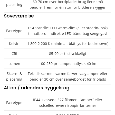
60-70 cm over bordplade; brug flere små
placering
pendler frem for én stor for blødere skygger
Soveværelse
E14 “candle” LED warm-dim (eller stearin-look)
Pæretype
til natbord; indirekte LED-bånd bag sengegavl
Kelvin
1 800-2 200 K (minimalt blåt lys for bedre søvn)
CRI
85-90 er tilstrækkeligt
Lumen
100-250 pr. lampe; natlys < 40 lm
Skærm &
Tekstilskærme i varme farver; væglamper eller
placering
pendler 30 cm over sengebordet for friplads
Altan / udendørs hyggekrog
IP44-klassede E27 filament “amber” eller
Pæretype
solcelledrevne rispapir-lanterner