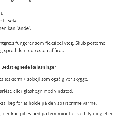
t.
 til selv.
nen kan “ånde”.
ntgræs fungerer som fleksibel væg. Skub potterne
 spred dem ud resten af året.
Bedst egnede læløsninger
netlæskærm + solsejl som også giver skygge.
arkise eller glashegn mod vindstød.
stillæg for at holde på den sparsomme varme.
, der kan pilles ned på fem minutter ved flytning eller