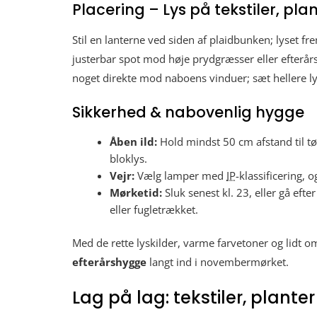
Placering – Lys på tekstiler, pl
Stil en lanterne ved siden af plaidbunken; lyset fr
justerbar spot mod høje prydgræsser eller efterå
noget direkte mod naboens vinduer; sæt hellere l
Sikkerhed & nabovenlig hygge
Åben ild:
Hold mindst 50 cm afstand til tø
bloklys.
Vejr:
Vælg lamper med
IP
-klassificering, 
Mørketid:
Sluk senest kl. 23, eller gå ef
eller fugletrækket.
Med de rette lyskilder, varme farvetoner og lidt o
efterårshygge
langt ind i novembermørket.
Lag på lag: tekstiler, planter