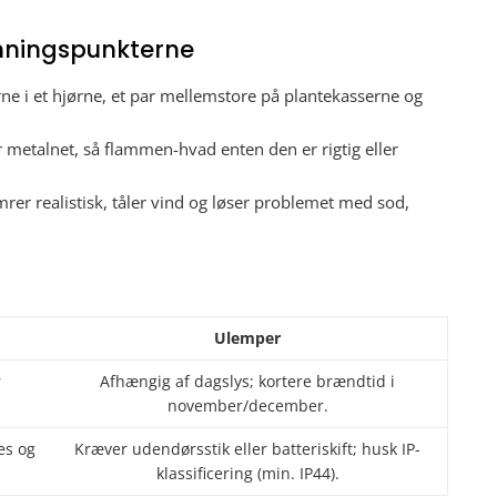
emningspunkterne
erne i et hjørne, et par mellemstore på plantekasserne og
 metalnet, så flammen-hvad enten den er rigtig eller
mrer realistisk, tåler vind og løser problemet med sod,
Ulemper
r
Afhængig af dagslys; kortere brændtid i
november/december.
es og
Kræver udendørsstik eller batteriskift; husk IP-
klassificering (min. IP44).