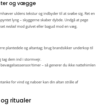
anter og vægge
emhæver uldens tekstur og indbyder til at svøbe sig. Ret en
rspyntet lyng – skyggerne skaber dybde. Undgå at pege
yset
nedad
mod gulvet eller bagud mod en væg.
rre plantedele og altantag; brug brandsikker underkop til
og tag dem ind i stormvejr.
ter bevægelsessensor/timer – så generer du ikke nattehimlen
mtanke for vind og naboer kan din altan stråle af
 og ritualer