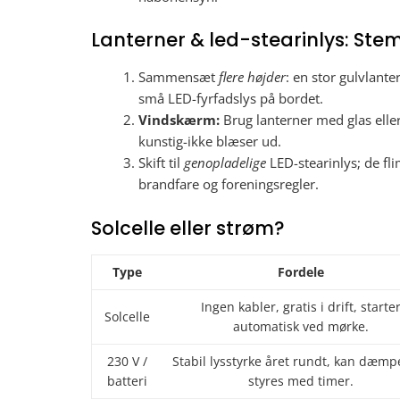
Lanterner & led-stearinlys: St
Sammensæt
flere højder
: en stor gulvlant
små LED-fyrfadslys på bordet.
Vindskærm:
Brug lanterner med glas eller
kunstig-ikke blæser ud.
Skift til
genopladelige
LED-stearinlys; de fli
brandfare og foreningsregler.
Solcelle eller strøm?
Type
Fordele
Ingen kabler, gratis i drift, starte
Solcelle
automatisk ved mørke.
230 V /
Stabil lysstyrke året rundt, kan dæmp
batteri
styres med timer.