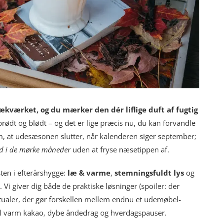
rækværket, og du mærker den dér liflige duft af fugtig
prødt og blødt – og det er lige præcis nu, du kan forvandle
m, at ude­sæsonen slutter, når kalenderen siger september;
nd i de mørke måneder
uden at fryse næsetippen af.
ten i efterårshygge:
læ & varme
,
stemningsfuldt lys
og
. Vi giver dig både de praktiske løsninger (spoiler: der
itualer, der gør forskellen mellem endnu et udemøbel-
 til varm kakao, dybe åndedrag og hverdagspauser.