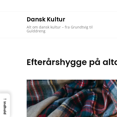
Skip
to
content
Dansk Kultur
Alt om dansk kultur – fra Grundtvig til
Gulddreng
Efterårshygge på alta
→
Indhold