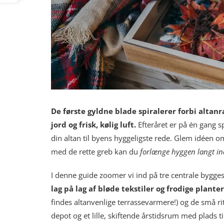
De første gyldne blade spiralerer forbi altan
jord og frisk, kølig luft.
Efteråret er på én gang s
din altan til byens hyggeligste rede. Glem idéen o
med de rette greb kan du
forlænge hyggen langt i
I denne guide zoomer vi ind på tre centrale bygges
lag på lag af bløde tekstiler og frodige planter
findes altanvenlige terrassevarmere!) og de små r
depot og et lille, skiftende årstidsrum med plads