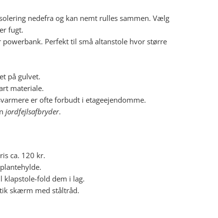
isolering nedefra og kan nemt rulles sammen. Vælg
er fugt.
r powerbank. Perfekt til små altanstole hvor større
tet på gulvet.
rt materiale.
asvarmere er ofte forbudt i etageejendomme.
en
jordfejlsafbryder
.
is ca. 120 kr.
plantehylde.
klapstole-fold dem i lag.
stik skærm med ståltråd.