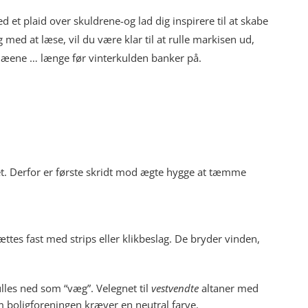
d et plaid over skuldrene-og lad dig inspirere til at skabe
g med at læse, vil du være klar til at rulle markisen ud,
æene … længe før vinterkulden banker på.
t. Derfor er første skridt mod ægte hygge at tæmme
ttes fast med strips eller klikbeslag. De bryder vinden,
ulles ned som “væg”. Velegnet til
vestvendte
altaner med
m boligforeningen kræver en neutral farve.