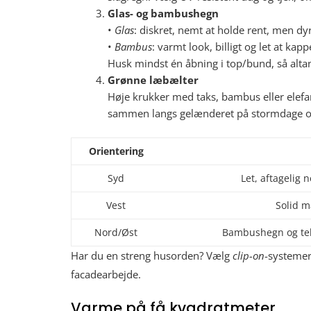
Glas- og bambushegn
•
Glas
: diskret, nemt at holde rent, men dyr
•
Bambus
: varmt look, billigt og let at kappe
Husk mindst én åbning i top/bund, så alta
Grønne læbælter
Høje krukker med taks, bambus eller elefa
sammen langs gelænderet på stormdage og
Orientering
Syd
Let, aftagelig 
Vest
Solid m
Nord/Øst
Bambushegn og tek
Har du en streng husorden? Vælg
clip-on
-systemer
facade­arbejde.
Varme på få kvadratmeter