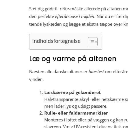
Sæt dig godt til rette-måske allerede på altanen me
den perfekte
efterårsoase i højden
. Når du er færdi
tænde lyskæden og lægge et ekstra tæppe over kn
Indholdsfortegnelse
Læ og varme på altanen
Næsten alle danske altaner er
blæstest
om efteråre
vinden.
Læskærme på gelænderet
Halv­transparente akryl- eller netskærme sæ
men lader lys og udsigt passere.
Rulle- eller faldarmsmarkiser
Monteres i loftet eller på væggen og kan r
slagregn. Vælg UV-resistent dug og tjek, o