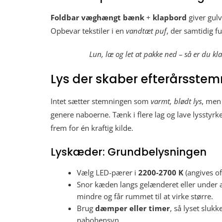
Foldbar væghængt bænk
+
klapbord
giver gulv
Opbevar tekstiler i en
vandtæt puf
, der samtidig f
Lun, læ og let at pakke ned – så er du kl
Lys der skaber efterårsstem
Intet sætter stemningen som
varmt, blødt lys
, men 
genere naboerne. Tænk i flere lag og lave lysstyrk
frem for én kraftig kilde.
Lyskæder: Grundbelysningen
Vælg LED-pærer i
2200-2700 K
(angives of
Snor kæden langs gelænderet eller under a
mindre og får rummet til at virke større.
Brug
dæmper eller timer
, så lyset sluk
nabohensyn.