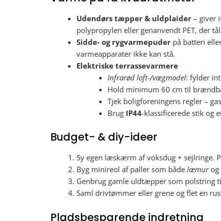
Udendørs tæpper & uldplaider
– giver 
polypropylen eller genanvendt PET, der tål
Sidde- og rygvarmepuder
på batteri elle
varmeapparater ikke kan stå.
Elektriske terrassevarmere
Infrarød loft-/vægmodel
: fylder in
Hold minimum 60 cm til brændba
Tjek boligforeningens regler – g
Brug
IP44
-klassificerede stik og 
Budget- & diy-ideer
Sy egen læskærm af voksdug + sejlringe. Pr
Byg minireol af paller som både
læmur
og 
Genbrug gamle uldtæpper som polstring til 
Saml drivtømmer eller grene og flet en ru
Pladsbesparende indretning