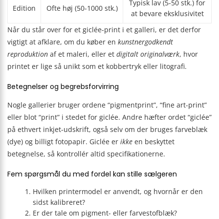
Typisk lav (5-50 stk.) for
Edition
Ofte høj (50-1000 stk.)
at bevare eksklusivitet
Når du står over for et giclée-print i et galleri, er det derfor
vigtigt at afklare, om du køber en
kunstnergodkendt
reproduktion
af et maleri, eller et
digitalt originalværk
, hvor
printet er lige så unikt som et kobbertryk eller litografi.
Betegnelser og begrebsforvirring
Nogle gallerier bruger ordene “pigmentprint”, “fine art-print”
eller blot “print” i stedet for giclée. Andre hæfter ordet “giclée”
på ethvert inkjet-udskrift, også selv om der bruges farveblæk
(dye) og billigt fotopapir. Giclée er
ikke
en beskyttet
betegnelse, så kontrollér altid specifikationerne.
Fem spørgsmål du med fordel kan stille sælgeren
Hvilken printermodel er anvendt, og hvornår er den
sidst kalibreret?
Er der tale om pigment- eller farvestofblæk?