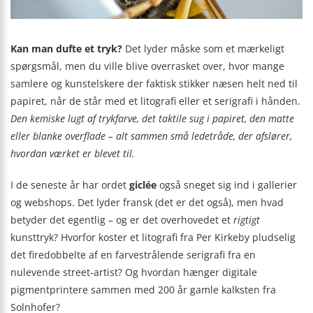
Kan man dufte et tryk?
Det lyder måske som et mærkeligt
spørgsmål, men du ville blive overrasket over, hvor mange
samlere og kunstelskere der faktisk stikker næsen helt ned til
papiret, når de står med et litografi eller et serigrafi i hånden.
Den kemiske lugt af trykfarve, det taktile sug i papiret, den matte
eller blanke overflade – alt sammen små ledetråde, der afslører,
hvordan værket er blevet til.
I de seneste år har ordet
giclée
også sneget sig ind i gallerier
og webshops. Det lyder fransk (det er det også), men hvad
betyder det egentlig – og er det overhovedet et
rigtigt
kunsttryk? Hvorfor koster et litografi fra Per Kirkeby pludselig
det firedobbelte af en farvestrålende serigrafi fra en
nulevende street-artist? Og hvordan hænger digitale
pigmentprintere sammen med 200 år gamle kalksten fra
Solnhofer?