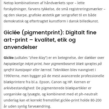
Netop kombinationen af håndværkets spor – lette
forskydninger, farvens tykkelse, de små registreringsmærker –
og den skarpe, grafiske æstetik gør serigrafiet til en både
demokratisk og eftertragtet kunstform i dansk billedkunst.
Giclée (pigmentprint): Digitalt fine
art-print – kvalitet, etik og
anvendelser
Giclée
(udtales “zhee-klay”) er en betegnelse, der dækker over
højopløselige inkjet-print, hvor pigmentbaseret blæk sprøjtes på
syrefrit kunstpapir eller lærred
. Teknikken blev navngivet i
1990’erne, men bygger på de mest avancerede professionelle
blækprintere fra bl.a. Epson, Canon og HP. Kernen er
arkivbestandighed: De pigmenterede blækpartikler er
uorganiske og lysægte, og kombineret med et ph-neutralt
underlag kan et korrekt fremstillet giclée-print holde 80-200
år uden synlig farveændring.