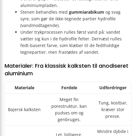
aluminiumpladen.
Stenen behandles med
gummiarabikum
og svag
syre, som gør de ikke-tegnede partier hydrofile
(vandmodtagende).
Under trykprocessen rulles først vand på: vandet
sætter sig kun i de hydrofile felter. Dernæst rulles
fedt-baseret farve, som klæber til de fedtholdige
tegnepartier, men frastødes af vandet.
Materialer: Fra klassisk kalksten til anodiseret
aluminium
Materiale
Fordele
Udfordringer
Meget fin
Tung, kostbar,
porestruktur, kan
Bajersk kalksten
kræver stor
pudses om og
presse.
genbruges.
Mindre dybde i
Let, billigere,