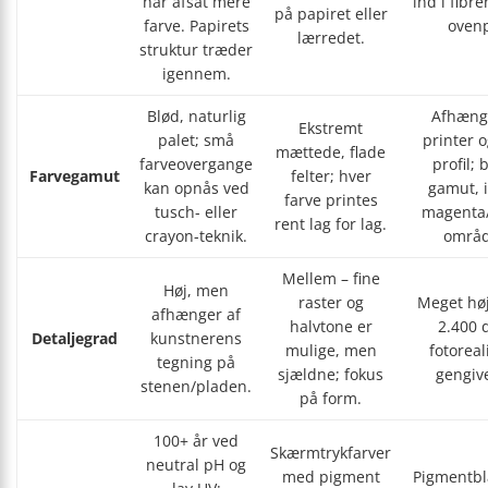
har afsat mere
ind i fibre
på papiret eller
farve. Papirets
oven
lærredet.
struktur træder
igennem.
Blød, naturlig
Afhæng
Ekstremt
palet; små
printer o
mættede, flade
farveovergange
profil; 
Farvegamut
felter; hver
kan opnås ved
gamut, i
farve printes
tusch- eller
magenta
rent lag for lag.
crayon-teknik.
områd
Mellem – fine
Høj, men
raster og
Meget høj 
afhænger af
halvtone er
2.400 d
Detaljegrad
kunstnerens
mulige, men
fotoreal
tegning på
sjældne; fokus
gengive
stenen/pladen.
på form.
100+ år ved
Skærmtrykfarver
neutral pH og
med pigment
Pigmentbl