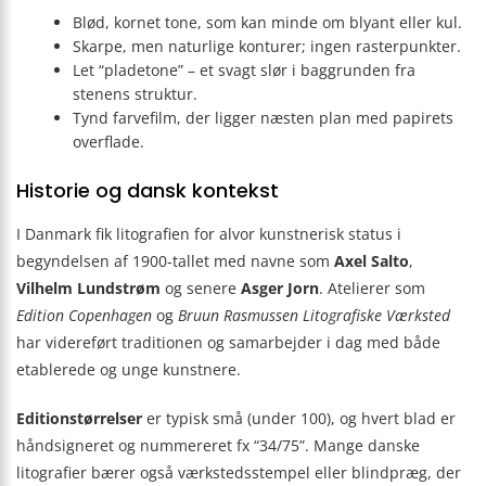
Blød, kornet tone, som kan minde om blyant eller kul.
Skarpe, men naturlige konturer; ingen rasterpunkter.
Let “pladetone” – et svagt slør i baggrunden fra
stenens struktur.
Tynd farvefilm, der ligger næsten plan med papirets
overflade.
Historie og dansk kontekst
I Danmark fik litografien for alvor kunstnerisk status i
begyndelsen af 1900-tallet med navne som
Axel Salto
,
Vilhelm Lundstrøm
og senere
Asger Jorn
. Atelierer som
Edition Copenhagen
og
Bruun Rasmussen Litografiske Værksted
har videreført traditionen og samarbejder i dag med både
etablerede og unge kunstnere.
Editionstørrelser
er typisk små (under 100), og hvert blad er
håndsigneret og nummereret fx “34/75”. Mange danske
litografier bærer også værkstedsstempel eller blindpræg, der