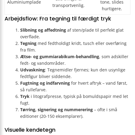
Aluminiumplade
tone, slides
transportvenlig.
hurtigere.
Arbejdsflow: Fra tegning til færdigt tryk
Slibning og affedtning
af sten/plade til perfekt glat
overflade.
Tegning
med fedtholdigt kridt, tusch eller overføring
fra film.
Ætse- og gummiarabikum-behandling
, som adskiller
fedt- og vandområder.
Udvaskning
: Tegnemidler fjernes; kun den usynlige
fedtfigur bliver siddende.
Fugtning og indfarvning
for hvert aftryk – vand først,
så rullefarve.
Tryk
i litografpresse, typisk på bomuldspapir med let
fugt.
Tørring, signering og nummerering
– ofte i små
editioner (20-150 eksemplarer).
Visuelle kendetegn