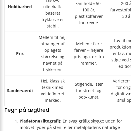
lav UV;
kan holde 50-
200 å
Holdbarhed
olie-/kalk-
100 år;
farvestofb
baseret
plastisolfarver
30 å
trykfarve er
kan revne.
stabil.
Mellem til høj;
Lav til m
afhænger af
Mellem; flere
produktion
oplagets
farver ≈ højere
Pris
er lav, m
størrelse og
pris pga. ekstra
stige ved
navnet på
rammer.
editio
trykkeren.
Høj; klassisk
Varierer;
Stigende, især
teknik med
for orig
Samlerværdi
for street- og
veldefineret
digitalt v
pop-kunst.
marked.
små op
Tegn på ægthed
Pladetone (litografi):
En svag grålig skygge uden for
motivet tyder på sten- eller metalpladens naturlige