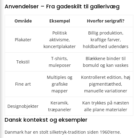
Anvendelser – Fra gadeskilt til gallerivæg
Område
Eksempel
Hvorfor serigrafi?
Politisk
Billig produktion,
Plakater
aktivisme,
kraftige farver,
koncertplakater
holdbarhed udendørs
T-shirts,
Blækkene binder til
Tekstil
muleposer
bomuld og kan vaskes
Multiples og
Kontrolleret edition, høj
Fine art
grafiske
pigmenttæthed,
mapper
manuelle variationer
Keramik,
Kan trykkes på næsten
Designobjekter
træpaneler
alle plane materialer
Dansk kontekst og eksempler
Danmark har en stolt silketryk-tradition siden 1960’erne.