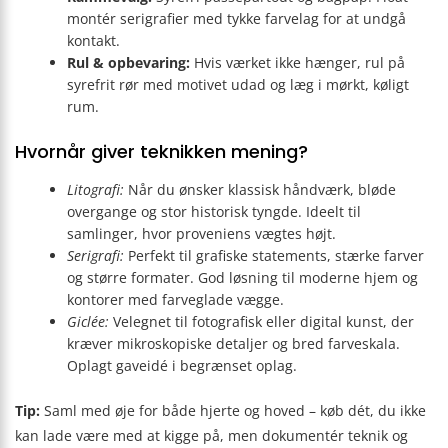
montér serigrafier med tykke farvelag for at undgå
kontakt.
Rul & opbevaring:
Hvis værket ikke hænger, rul på
syrefrit rør med motivet udad og læg i mørkt, køligt
rum.
Hvornår giver teknikken mening?
Litografi:
Når du ønsker klassisk håndværk, bløde
overgange og stor historisk tyngde. Ideelt til
samlinger, hvor proveniens vægtes højt.
Serigrafi:
Perfekt til grafiske statements, stærke farver
og større formater. God løsning til moderne hjem og
kontorer med farveglade vægge.
Giclée:
Velegnet til fotografisk eller digital kunst, der
kræver mikroskopiske detaljer og bred farveskala.
Oplagt gaveidé i begrænset oplag.
Tip:
Saml med øje for både hjerte og hoved – køb dét, du ikke
kan lade være med at kigge på, men dokumentér teknik og