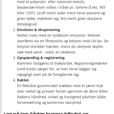
med et polyester- eller nylonnet (mesh).
Maskestørrelsen måles i tråde pr. tomme (f.eks. 90T
eller 120T). Groft mesh lader mere farve passere og
giver tykke, mættede lag; fint mesh giver skarpere
detaljegrad.
Emulsion & eksponering
Nettet coats med en lysfølsom emulsion. Motivet
overføres via en filmpositiv og belyses med UV-lys. De
belyste områder hærder, mens de ubelyste skylles
væk med vand – voilà: en
skabelon
.
Opspænding & registrering
Rammen fastgøres til trykbordet.
Registreringsmærker
(små kryds) sørger for, at hver farve lægger sig
nøjagtigt oven på de foregående lag.
Raklen
En fleksibel gummirakel trækkes med et jævnt tryk
over nettet og presser farven igennem de åbne felter.
Raklens hårdhed, vinkel og hastighed påvirker både
farvemætning og kanternes skarphed.
Lag på lag: Sådan bygges billedet op