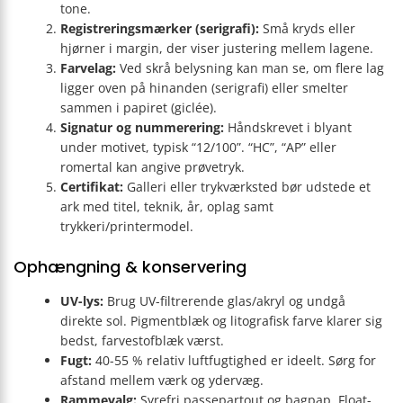
tone.
Registreringsmærker (serigrafi):
Små kryds eller
hjørner i margin, der viser justering mellem lagene.
Farvelag:
Ved skrå belysning kan man se, om flere lag
ligger oven på hinanden (serigrafi) eller smelter
sammen i papiret (giclée).
Signatur og nummerering:
Håndskrevet i blyant
under motivet, typisk “12/100”. “HC”, “AP” eller
romertal kan angive prøvetryk.
Certifikat:
Galleri eller trykværksted bør udstede et
ark med titel, teknik, år, oplag samt
trykkeri/printermodel.
Ophængning & konservering
UV-lys:
Brug UV-filtrerende glas/akryl og undgå
direkte sol. Pigmentblæk og litografisk farve klarer sig
bedst, farvestofblæk værst.
Fugt:
40-55 % relativ luftfugtighed er ideelt. Sørg for
afstand mellem værk og ydervæg.
Rammevalg:
Syrefri passepartout og bagpap. Float-