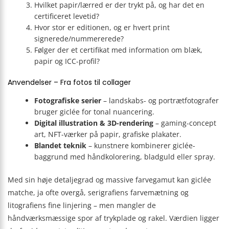
Hvilket papir/lærred er der trykt på, og har det en
certificeret levetid?
Hvor stor er editionen, og er hvert print
signerede/nummererede?
Følger der et certifikat med information om blæk,
papir og ICC-profil?
Anvendelser – Fra fotos til collager
Fotografiske serier
– landskabs- og portrætfotografer
bruger giclée for tonal nuancering.
Digital illustration & 3D-rendering
– gaming-concept
art, NFT-værker på papir, grafiske plakater.
Blandet teknik
– kunstnere kombinerer giclée-
baggrund med håndkolorering, bladguld eller spray.
Med sin høje detaljegrad og massive farvegamut kan giclée
matche, ja ofte overgå, serigrafiens farvemætning og
litografiens fine linjering – men mangler de
håndværksmæssige spor af trykplade og rakel. Værdien ligger