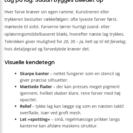
Hver farve kræver sin egen ramme. Kunstneren eller
trykkeren beslutter rækkefølgen: ofte lyseste farver først,
mørkeste til sidst. Farverne tørrer hurtigt (vand- eller
opløsningsmiddelbaseret blæk), hvorefter næste lag trykkes.
Teknikken giver mulighed for
20, 30 – ja, helt op til 60 farvelag
,
hvis detaljegrad og farvedybde kræver det.
Visuelle kendetegn
Skarpe kanter
– nettet fungerer som en stencil og
giver præcise silhuetter.
Mættede flader
– der kan presses meget pigment
igennem, hvilket skaber klare, rene farver med høj
opacitet.
Relief
– tykke lag kan lægge sig som en næsten taktil
overflade, især ved groft mesh.
Let »spotting«
– små, regelmæssige prikker langs
kanterne kan afsløre maskens struktur.