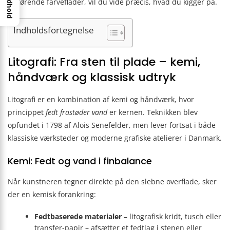
Indhold
forførende farveflader, vil du vide præcis, hvad du kigger på.
Indholdsfortegnelse
Litografi: Fra sten til plade – kemi,
håndværk og klassisk udtryk
Litografi er en kombination af kemi og håndværk, hvor
princippet
fedt frastøder vand
er kernen. Teknikken blev
opfundet i 1798 af Alois Senefelder, men lever fortsat i både
klassiske værksteder og moderne grafiske atelierer i Danmark.
Kemi: Fedt og vand i finbalance
Når kunstneren tegner direkte på den slebne overflade, sker
der en kemisk forankring:
Fedtbaserede materialer
– litografisk kridt, tusch eller
transfer-papir – afsætter et fedtlag i stenen eller