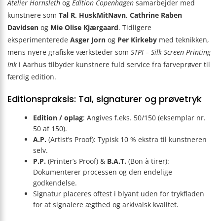
Atelier Hornsleth
og
Edition Copenhagen
samarbejder med
kunstnere som
Tal R, HuskMitNavn, Cathrine Raben
Davidsen
og
Mie Olise Kjærgaard
. Tidligere
eksperimenterede
Asger Jorn
og
Per Kirkeby
med teknikken,
mens nyere grafiske værksteder som
STPI – Silk Screen Printing
Ink
i Aarhus tilbyder kunstnere fuld service fra farveprøver til
færdig edition.
Editionspraksis: Tal, signaturer og prøvetryk
Edition / oplag
: Angives f.eks. 50/150 (eksemplar nr.
50 af 150).
A.P.
(Artist’s Proof): Typisk 10 % ekstra til kunstneren
selv.
P.P.
(Printer’s Proof) &
B.A.T.
(Bon à tirer):
Dokumenterer processen og den endelige
godkendelse.
Signatur placeres oftest i blyant uden for trykfladen
for at signalere ægthed og arkivalsk kvalitet.