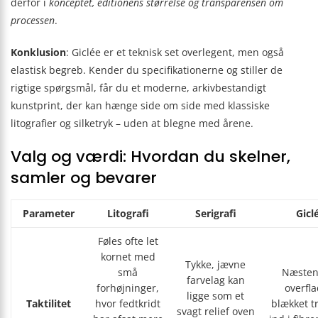
derfor i
konceptet, editionens størrelse og transparensen om
processen
.
Konklusion
: Giclée er et teknisk set overlegent, men også
elastisk begreb. Kender du specifikationerne og stiller de
rigtige spørgsmål, får du et moderne, arkivbestandigt
kunstprint, der kan hænge side om side med klassiske
litografier og silketryk – uden at blegne med årene.
Valg og værdi: Hvordan du skelner,
samler og bevarer
Parameter
Litografi
Serigrafi
Gicl
Føles ofte let
kornet med
Tykke, jævne
små
Næsten
farvelag kan
forhøjninger,
overfla
ligge som et
Taktilitet
hvor fedtkridt
blækket t
svagt relief oven