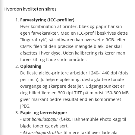
Hvordan kvaliteten sikres
Farvestyring (ICC-profiler)
Hver kombination af printer, blæk og papir har sin
egen farvekarakter. Med en ICC-profil beskrives dette
“fingeraftryk”, så softwaren kan oversætte RGB- eller
CMYK-filen til den præcise mængde blæk, der skal
afsættes i hver dyse. Uden kalibrering risikerer man
farveskift og flade sorte områder.
Opløsning
De fleste giclée-printere arbejder i 240-1440 dpi (dots
per inch). Jo højere opløsning, desto glattere tonale
overgange og skarpere detaljer. Udgangspunktet er
dog billedfilen: en 300 dpi TIFF på mindst 150-300 MB
giver markant bedre resultat end en komprimeret
JPEG.
Papir- og lærredstyper
•
Mat bomuldspapir
(f.eks. Hahnemühle Photo Rag) til
bløde toner og dyb sort.
•
Akvarelpapirstruktur
til mere taktil overflade ala