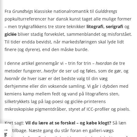
Fra
Grundtvigs
klassiske nationalromantik til
Gulddrengs
popkulturreferencer har dansk kunst taget alle mulige former
– men trykgrafikkens tre store teknikker
litografi, serigrafi
og
giclée
bliver stadig forvekslet, sammenblandet og misforstået.
Til tider endda bevidst, når markedsføringen skal lyde lidt
finere (og dyrere), end den måske burde.
I denne artikel gennemgår vi – trin for trin –
hvordan
de tre
metoder fungerer,
hvorfor
de ser ud og føles, som de gør, og
hvornår
de hver især er det bedste valg til din væg
derhjemme eller din voksende samling. Vi går i dybden med
kemiens kamp mellem fedt og vand på litografiens sten,
silketrykkets lag på lag-poesi og giclée-printerens
mikroskopiske pigmentdråber, styret af ICC-profiler og pixels.
Kort sagt:
Vil du lære at se forskel – og købe klogt?
Så læn
→
dig tilbage. Næste gang du står foran en galleri-vægs