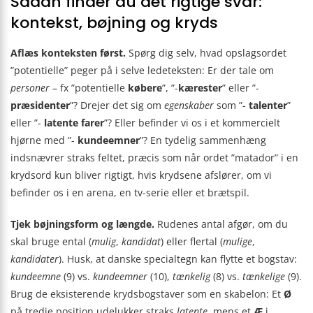
Sådan finder du det rigtige svar:
kontekst, bøjning og kryds
Aflæs konteksten først.
Spørg dig selv, hvad opslagsordet
”potentielle” peger på i selve ledeteksten: Er der tale om
personer
– fx ”potentielle
købere
”, ”-
kærester
” eller ”-
præsidenter
”? Drejer det sig om
egenskaber
som ”-
talenter
”
eller ”-
latente farer
”? Eller befinder vi os i et kommercielt
hjørne med ”-
kundeemner
”? En tydelig sammenhæng
indsnævrer straks feltet, præcis som når ordet ”matador” i en
krydsord kun bliver rigtigt, hvis krydsene afslører, om vi
befinder os i en arena, en tv-serie eller et brætspil.
Tjek bøjningsform og længde.
Rudenes antal afgør, om du
skal bruge ental (
mulig
,
kandidat
) eller flertal (
mulige
,
kandidater
). Husk, at danske specialtegn kan flytte et bogstav:
kundeemne
(9) vs.
kundeemner
(10),
tænkelig
(8) vs.
tænkelige
(9).
Brug de eksisterende krydsbogstaver som en skabelon: Et
Ø
på tredje position udelukker straks
latente
, mens et
Æ
i