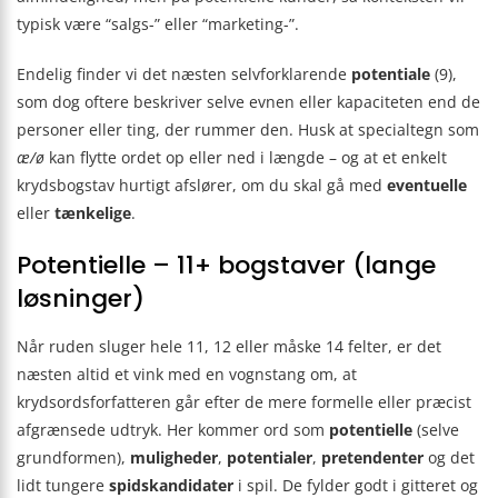
typisk være “salgs-” eller “marketing-”.
Endelig finder vi det næsten selvforklarende
potentiale
(9),
som dog oftere beskriver selve evnen eller kapaciteten end de
personer eller ting, der rummer den. Husk at specialtegn som
æ/ø
kan flytte ordet op eller ned i længde – og at et enkelt
krydsbogstav hurtigt afslører, om du skal gå med
eventuelle
eller
tænkelige
.
Potentielle – 11+ bogstaver (lange
løsninger)
Når ruden sluger hele 11, 12 eller måske 14 felter, er det
næsten altid et vink med en vognstang om, at
krydsordsforfatteren går efter de mere formelle eller præcist
afgrænsede udtryk. Her kommer ord som
potentielle
(selve
grundformen),
muligheder
,
potentialer
,
pretendenter
og det
lidt tungere
spidskandidater
i spil. De fylder godt i gitteret og