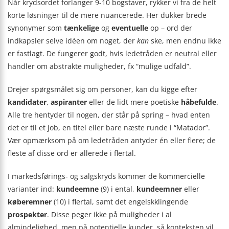
Når krydsordet forlanger 9-10 bogstaver, rykker vi fra de helt
korte løsninger til de mere nuancerede. Her dukker brede
synonymer som
tænkelige
og
eventuelle
op – ord der
indkapsler selve idéen om noget, der
kan
ske, men endnu ikke
er fastlagt. De fungerer godt, hvis ledetråden er neutral eller
handler om abstrakte muligheder, fx “mulige udfald”.
Drejer spørgsmålet sig om personer, kan du kigge efter
kandidater
,
aspiranter
eller de lidt mere poetiske
håbefulde
.
Alle tre hentyder til nogen, der står på spring – hvad enten
det er til et job, en titel eller bare næste runde i “Matador”.
Vær opmærksom på om ledetråden antyder én eller flere; de
fleste af disse ord er allerede i flertal.
I markedsførings- og salgskryds kommer de kommercielle
varianter ind:
kundeemne
(9) i ental,
kundeemner
eller
køberemner
(10) i flertal, samt det engelskklingende
prospekter
. Disse peger ikke på muligheder i al
almindelighed, men på potentielle kunder, så konteksten vil