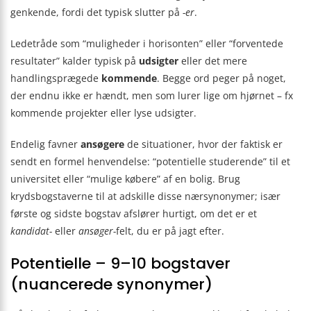
genkende, fordi det typisk slutter på
-er
.
Ledetråde som “muligheder i horisonten” eller “forventede
resultater” kalder typisk på
udsigter
eller det mere
handlingsprægede
kommende
. Begge ord peger på noget,
der endnu ikke er hændt, men som lurer lige om hjørnet – fx
kommende projekter eller lyse udsigter.
Endelig favner
ansøgere
de situationer, hvor der faktisk er
sendt en formel henvendelse: “potentielle studerende” til et
universitet eller “mulige købere” af en bolig. Brug
krydsbogstaverne til at adskille disse nærsynonymer; især
første og sidste bogstav afslører hurtigt, om det er et
kandidat-
eller
ansøger-
felt, du er på jagt efter.
Potentielle – 9–10 bogstaver
(nuancerede synonymer)