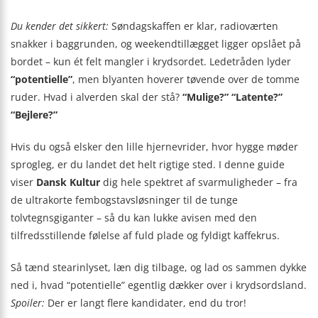
Du kender det sikkert:
Søndagskaffen er klar, radioværten
snakker i baggrunden, og weekendtillægget ligger opslået på
bordet – kun ét felt mangler i krydsordet. Ledetråden lyder
“potentielle”
, men blyanten hoverer tøvende over de tomme
ruder. Hvad i alverden skal der stå?
“Mulige?” “Latente?”
“Bejlere?”
Hvis du også elsker den lille hjernevrider, hvor hygge møder
sprogleg, er du landet det helt rigtige sted. I denne guide
viser
Dansk Kultur
dig hele spektret af svarmuligheder – fra
de ultrakorte fembogstavsløsninger til de tunge
tolvtegnsgiganter – så du kan lukke avisen med den
tilfredsstillende følelse af fuld plade og fyldigt kaffekrus.
Så tænd stearinlyset, læn dig tilbage, og lad os sammen dykke
ned i, hvad “potentielle” egentlig dækker over i krydsordsland.
Spoiler:
Der er langt flere kandidater, end du tror!