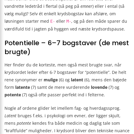
vandrette ledetråd i flertal (så peg på
emner
) eller i ental (så
vælg
mulig
)? Selv ét enkelt krydsbogstav kan afsløre, om
løsningen starter med
eller
, og på den måde sparer du
E-
M-
værdifuld tid i jagten på hyggen ved næste krydsordspause.
Potentielle – 6–7 bogstaver (de mest
brugte)
Her finder du de korteste, men også mest brugte svar, når
krydsordet leder efter 6-7 bogstaver for “potentielle”. De helt
rene synonymer er
mulige
(6) og
latent
(6), mens den bøjede
form
latente
(7) samt de mere vurderende
lovende
(7) og
potente
(7) også ofte passer perfekt ind i felterne.
Nogle af ordene glider let imellem fag- og hverdagssprog.
Latent
bruges f.eks. i psykologi om evner, der ligger skjult,
mens
potente
kendes fra både medicin og daglig tale som
“kraftfulde” muligheder. I krydsord bliver den tekniske nuance