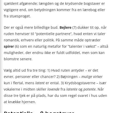
sjældent afgørende; længden og de krydsende bogstaver er
vigtigere end, om betydningen kommer fra en lærebog eller
fra stuesproget.
Der er også mere billedlige bud.
Bejlere
(7) dukker tit op, når
ruden henviser til “potentielle partnere”, hvad enten vi taler
romantik, erhverv eller politik. På samme måde optræder
spirer
(6) som en naturlig metafor for “talenter i vækst” – altså
muligheder, der endnu ikke er fuldt udfoldet, men som kan
blomstre senere.
Vælg altid ud fra tre ting: 1) Hvad ruten antyder – er det
evner, personer eller chancer? 2) Bøjningen –
mulige
virker
kun i flertal, mens
latent
er ental. 3) Krydsbogstaverne – især
vokalerne i midten skiller
lovende
fra
latente
og
potente
. Når
disse tre tjek er på plads, har du som regel svaret i hus uden
at knække hjernen.