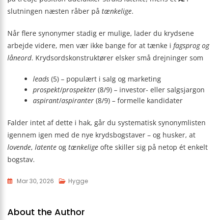
slutningen næsten råber på
tænkelige
.
Når flere synonymer stadig er mulige, lader du krydsene
arbejde videre, men vær ikke bange for at tænke i
fagsprog og
låneord
. Krydsordskonstruktører elsker små drejninger som
leads
(5) – populært i salg og marketing
prospekt
/
prospekter
(8/9) – investor- eller salgsjargon
aspirant
/
aspiranter
(8/9) – formelle kandidater
Falder intet af dette i hak, går du systematisk synonymlisten
igennem igen med de nye krydsbogstaver – og husker, at
lovende
,
latente
og
tænkelige
ofte skiller sig på netop ét enkelt
bogstav.
Mar 30, 2026
Hygge
About the Author