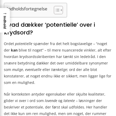
Indholdsfortegnelse
→
Indhold
Hvad dækker ‘potentielle’ over i
krydsord?
Ordet
potentielle
spænder fra det helt bogstavelige – “noget
der
kan
blive til noget” – til mere nuancerede vinkler, alt efter
hvordan krydsordsskribenten har tænkt sin ledetråd. I den
snævre betydning dækker det over umiddelbare synonymer
som
mulige
,
eventuelle
eller
tænkelige
; ord der alle blot
konstaterer, at noget endnu ikke er sikkert, men ligger lige for
som en mulighed.
Når konteksten antyder egenskaber eller skjulte kvaliteter,
glider vi over i ord som
lovende
og
latente
– løsninger der
beskriver et potentiale, der først skal udfoldes. Her handler
det ikke kun om ren mulighed, men om noget, der rummer