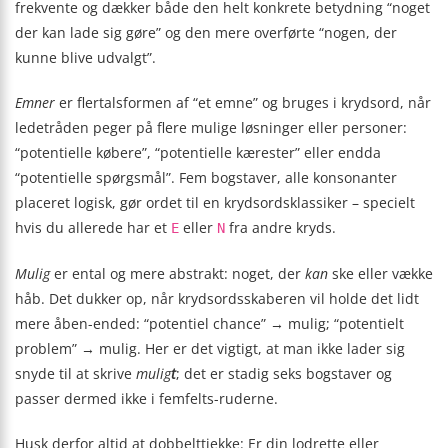
frekvente og dækker både den helt konkrete betydning “noget
der kan lade sig gøre” og den mere overførte “nogen, der
kunne blive udvalgt”.
Emner
er flertalsformen af “et emne” og bruges i krydsord, når
ledetråden peger på flere mulige løsninger eller personer:
“potentielle købere”, “potentielle kærester” eller endda
“potentielle spørgsmål”. Fem bogstaver, alle konsonanter
placeret logisk, gør ordet til en krydsordsklassiker – specielt
hvis du allerede har et
eller
fra andre kryds.
E
N
Mulig
er ental og mere abstrakt: noget, der
kan
ske eller vække
håb. Det dukker op, når krydsordsskaberen vil holde det lidt
mere åben-ended: “potentiel chance” → mulig; “potentielt
problem” → mulig. Her er det vigtigt, at man ikke lader sig
snyde til at skrive
mulig
t
; det er stadig seks bogstaver og
passer dermed ikke i femfelts-ruderne.
Husk derfor altid at dobbelttjekke: Er din lodrette eller