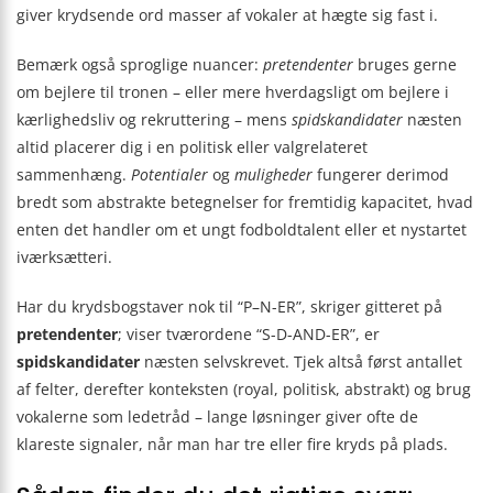
giver krydsende ord masser af vokaler at hægte sig fast i.
Bemærk også sproglige nuancer:
pretendenter
bruges gerne
om bejlere til tronen – eller mere hverdagsligt om bejlere i
kærlighedsliv og rekruttering – mens
spidskandidater
næsten
altid placerer dig i en politisk eller valgrelateret
sammenhæng.
Potentialer
og
muligheder
fungerer derimod
bredt som abstrakte betegnelser for fremtidig kapacitet, hvad
enten det handler om et ungt fodboldtalent eller et nystartet
iværksætteri.
Har du krydsbogstaver nok til “P–N-ER”, skriger gitteret på
pretendenter
; viser tværordene “S-D-AND-ER”, er
spidskandidater
næsten selvskrevet. Tjek altså først antallet
af felter, derefter konteksten (royal, politisk, abstrakt) og brug
vokalerne som ledetråd – lange løsninger giver ofte de
klareste signaler, når man har tre eller fire kryds på plads.