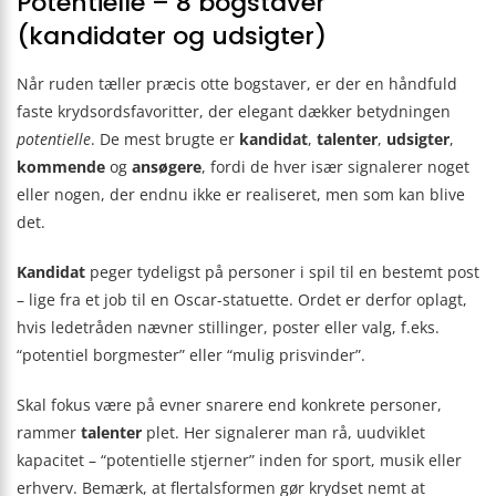
Potentielle – 8 bogstaver
(kandidater og udsigter)
Når ruden tæller præcis otte bogstaver, er der en håndfuld
faste krydsords­favoritter, der elegant dækker betydningen
potentielle
. De mest brugte er
kandidat
,
talenter
,
udsigter
,
kommende
og
ansøgere
, fordi de hver især signalerer noget
eller nogen, der endnu ikke er realiseret, men som kan blive
det.
Kandidat
peger tydeligst på personer i spil til en bestemt post
– lige fra et job til en Oscar-statuette. Ordet er derfor oplagt,
hvis ledetråden nævner stillinger, poster eller valg, f.eks.
“potentiel borgmester” eller “mulig prisvinder”.
Skal fokus være på evner snarere end konkrete personer,
rammer
talenter
plet. Her signalerer man rå, uudviklet
kapacitet – “potentielle stjerner” inden for sport, musik eller
erhverv. Bemærk, at flertalsformen gør krydset nemt at