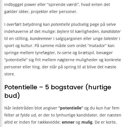
indbygget power eller “spirende værdi”, hvad enten det
gælder idéer, projekter eller personer.
I overført betydning kan
potentielle
pludselig pege på selve
indehaverne af det mulige:
bejlere
til kærligheden,
kandidater
til en stilling,
kundeemner
i salgsjargonen eller unge
talenter
i
sport og kultur. På samme måde som ordet “matador” kan
springe mellem tyrefægter, tv-serie og brætspil, bevæger
“potentielle” sig frit mellem nøgterne muligheder og konkrete
personer eller ting, der står på spring til at blive det næste
store.
Potentielle – 5 bogstaver (hurtige
bud)
Når ledetråden blot angiver
“potentielle”
og du kun har fem
felter at fylde ud, er der to lynhurtige kandidater, der næsten
altid er inden for rækkevidde:
emner
og
mulig
. De er korte,