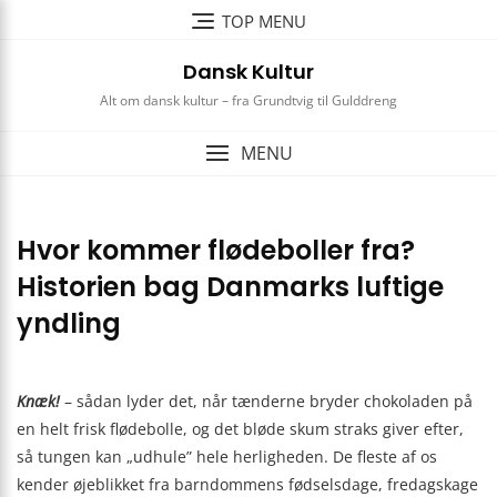
Skip
TOP MENU
to
content
Dansk Kultur
Alt om dansk kultur – fra Grundtvig til Gulddreng
MENU
Hvor kommer flødeboller fra?
Historien bag Danmarks luftige
yndling
Knæk!
– sådan lyder det, når tænderne bryder chokoladen på
en helt frisk flødebolle, og det bløde skum straks giver efter,
så tungen kan „udhule” hele herligheden. De fleste af os
kender øjeblikket fra barndommens fødselsdage, fredagskage