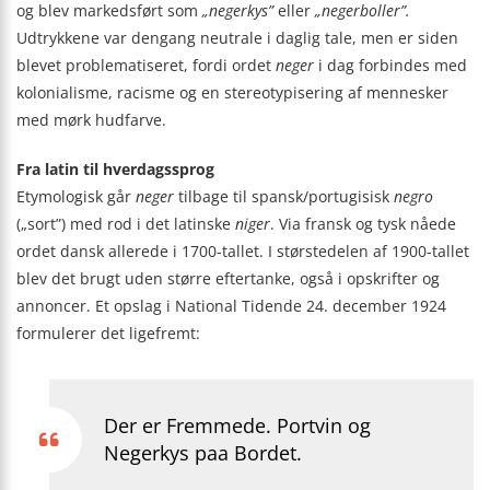
og blev markedsført som
„negerkys”
eller
„negerboller”.
Udtrykkene var dengang neutrale i daglig tale, men er siden
blevet problematiseret, fordi ordet
neger
i dag forbindes med
kolonialisme, racisme og en stereotypisering af mennesker
med mørk hudfarve.
Fra latin til hverdagssprog
Etymologisk går
neger
tilbage til spansk/portugisisk
negro
(„sort”) med rod i det latinske
niger
. Via fransk og tysk nåede
ordet dansk allerede i 1700-tallet. I størstedelen af 1900-tallet
blev det brugt uden større eftertanke, også i opskrifter og
annoncer. Et opslag i National Tidende 24. december 1924
formulerer det ligefremt:
Der er Fremmede. Portvin og
Negerkys paa Bordet.