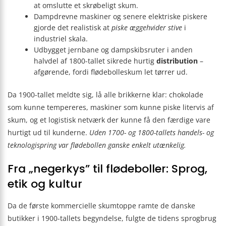
at omslutte et skrøbeligt skum.
Dampdrevne maskiner og senere elektriske piskere
gjorde det realistisk at
piske æggehvider stive
i
industriel skala.
Udbygget jernbane og damp­skibs­ruter i anden
halvdel af 1800-tallet sikrede hurtig
distribution
–
afgørende, fordi flødebolleskum let tørrer ud.
Da 1900-tallet meldte sig, lå alle brikkerne klar: chokolade
som kunne tempereres, maskiner som kunne piske litervis af
skum, og et logistisk netværk der kunne få den færdige vare
hurtigt ud til kunderne.
Uden 1700- og 1800-tallets handels- og
teknologispring var flødebollen ganske enkelt utænkelig.
Fra „negerkys” til flødeboller: Sprog,
etik og kultur
Da de første kommercielle skumtoppe ramte de danske
butikker i 1900-tallets begyndelse, fulgte de tidens sprogbrug