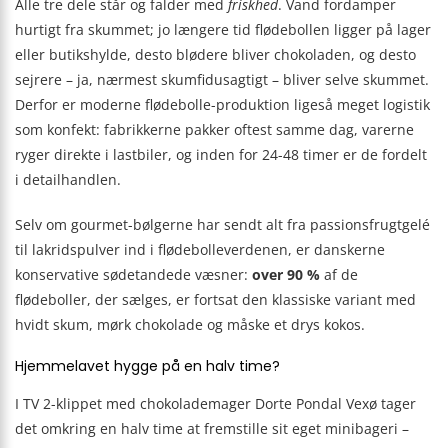
Alle tre dele står og falder med
friskhed
. Vand fordamper
hurtigt fra skummet; jo længere tid flødebollen ligger på lager
eller butikshylde, desto blødere bliver chokoladen, og desto
sejrere – ja, nærmest skumfidusagtigt – bliver selve skummet.
Derfor er moderne flødebolle-produktion ligeså meget logistik
som konfekt: fabrikkerne pakker oftest samme dag, varerne
ryger direkte i lastbiler, og inden for 24-48 timer er de fordelt
i detailhandlen.
Selv om gourmet-bølgerne har sendt alt fra passions­frugtgelé
til lakridspulver ind i flødebolle­verdenen, er danskerne
konservative søde­tandede væsner:
over 90 %
af de
flødeboller, der sælges, er fortsat den klassiske variant med
hvidt skum, mørk chokolade og måske et drys kokos.
Hjemmelavet hygge på en halv time?
I TV 2-klippet med chokolademager Dorte Pondal Vexø tager
det omkring en halv time at fremstille sit eget minibageri –