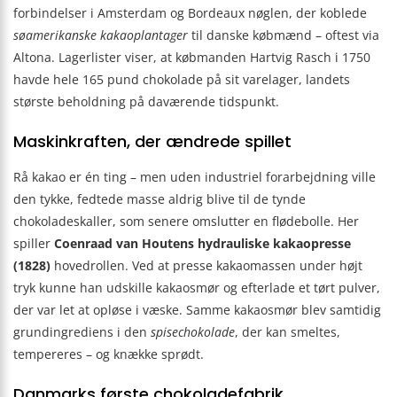
forbindelser i Amsterdam og Bordeaux nøglen, der koblede
sø­ame­ri­kan­ske kakaoplantager
til danske købmænd – oftest via
Altona. Lagerlister viser, at købmanden Hartvig Rasch i 1750
havde hele 165 pund chokolade på sit varelager, landets
største beholdning på daværende tidspunkt.
Maskinkraften, der ændrede spillet
Rå kakao er én ting – men uden industriel forarbejdning ville
den tykke, fedtede masse aldrig blive til de tynde
chokoladeskaller, som senere omslutter en flødebolle. Her
spiller
Coenraad van Houtens hydrauliske kakaopresse
(1828)
hovedrollen. Ved at presse kakaomassen under højt
tryk kunne han udskille kakaosmør og efterlade et tørt pulver,
der var let at opløse i væske. Samme kakaosmør blev samtidig
grundingrediens i den
spisechokolade
, der kan smeltes,
tempereres – og knække sprødt.
Danmarks første chokoladefabrik