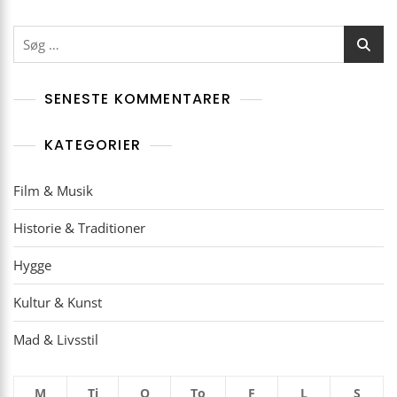
Søg
efter:
SENESTE KOMMENTARER
KATEGORIER
Film & Musik
Historie & Traditioner
Hygge
Kultur & Kunst
Mad & Livsstil
M
Ti
O
To
F
L
S