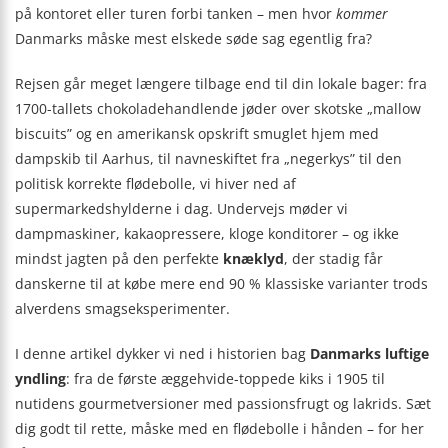
på kontoret eller turen forbi tanken – men hvor
kommer
Danmarks måske mest elskede søde sag egentlig fra?
Rejsen går meget længere tilbage end til din lokale bager: fra
1700-tallets chokoladehandlende jøder over skotske „mallow
biscuits” og en amerikansk opskrift smuglet hjem med
dampskib til Aarhus, til navneskiftet fra „negerkys” til den
politisk korrekte flødebolle, vi hiver ned af
supermarkedshylderne i dag. Undervejs møder vi
dampmaskiner, kakaopressere, kloge konditorer – og ikke
mindst jagten på den perfekte
knæklyd
, der stadig får
danskerne til at købe mere end 90 % klassiske varianter trods
alverdens smagseksperimenter.
I denne artikel dykker vi ned i historien bag
Danmarks luftige
yndling
: fra de første æggehvide-toppede kiks i 1905 til
nutidens gourmetversioner med passionsfrugt og lakrids. Sæt
dig godt til rette, måske med en flødebolle i hånden – for her