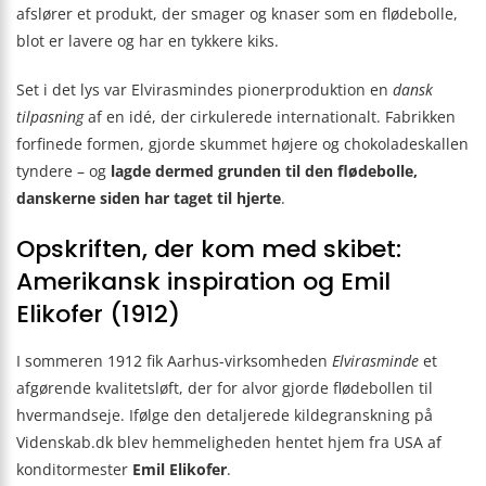
afslører et produkt, der smager og knaser som en flødebolle,
blot er lavere og har en tykkere kiks.
Set i det lys var Elvirasmindes pionerproduktion en
dansk
tilpasning
af en idé, der cirkulerede internationalt. Fabrikken
forfinede formen, gjorde skummet højere og chokoladeskallen
tyndere – og
lagde dermed grunden til den flødebolle,
danskerne siden har taget til hjerte
.
Opskriften, der kom med skibet:
Amerikansk inspiration og Emil
Elikofer (1912)
I sommeren 1912 fik Aarhus-virksomheden
Elvirasminde
et
afgørende kvalitetsløft, der for alvor gjorde flødebollen til
hvermandseje. Ifølge den detaljerede kildegranskning på
Videnskab.dk blev hemmeligheden hentet hjem fra USA af
konditormester
Emil Elikofer
.