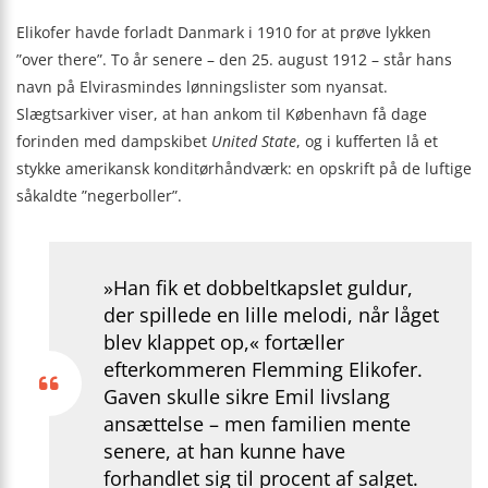
Elikofer havde forladt Danmark i 1910 for at prøve lykken
”over there”. To år senere – den 25. august 1912 – står hans
navn på Elvirasmindes lønningslister som nyansat.
Slægtsarkiver viser, at han ankom til København få dage
forinden med dampskibet
United State
, og i kufferten lå et
stykke amerikansk konditør­håndværk: en opskrift på de luftige
såkaldte ”negerboller”.
»Han fik et dobbeltkapslet guldur,
der spillede en lille melodi, når låget
blev klappet op,« fortæller
efterkommeren Flemming Elikofer.
Gaven skulle sikre Emil livslang
ansættelse – men familien mente
senere, at han kunne have
forhandlet sig til procent af salget.