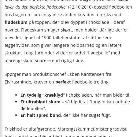
laver du den perfekte flødebolle”
(12.10.2016) opstod flødebollen
hos bageren som en ganske anden kreation: en kiks med
flødeskum
på toppen, der blev dyppet i chokolade – deraf
navnet. Flødeskum smager skønt, men holder dårligt; derfor
blev det i løbet af 1900-tallet erstattet af stiftpiskede
æggehvider, som giver længere holdbarhed og en lettere
struktur. I dag forbinder vi derfor ordet “flødebolle” med
marengsskum snarere end rigtig fløde.
Spørger man produktionschef Esben Karstensen fra
Elvirasminde, kræver en
perfekt
flødebolle tre ting:
En tydelig “knæklyd”
i chokoladen, når man bider til.
Et ultrablødt skum
– så blødt, at “tungen kan udhule
flødebollen”.
En helt sprød bund
, der ikke har suget fugt.
Friskhed er altafgørende. Marengsskummet mister gradvist
fugt: chokoladen bliver blød, bunden gummiagtig, og