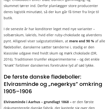
skummet tørrer ind. Derfor planlægger store producenter
deres logistik minutiøst, så der kun går få timer fra linje til
butik.
I de seneste år har konditorer leget med nye varianter –
solbærskum, lakrids, hvid eller ruby-chokolade og alverdens
pynt. Alligevel viser salgsstatistikken, at
mere end 90 %
af alle
flødeboller, danskerne sætter tænderne i, stadig er den
klassiske udgave med hvidt skum og mørk chokolade (DR,
2016). Traditionen trumfer eksperimenterne – og det enkle
“knæk” forbliver danskernes foretrukne lyd af sød lykke.
De første danske flødeboller:
Elvirasminde og „negerkys” omkring
1905–1906
Elvirasminde i Aarhus – grundlagt 1868 –
er den første
dokumenterede danske fabrik, der kastede sig over den