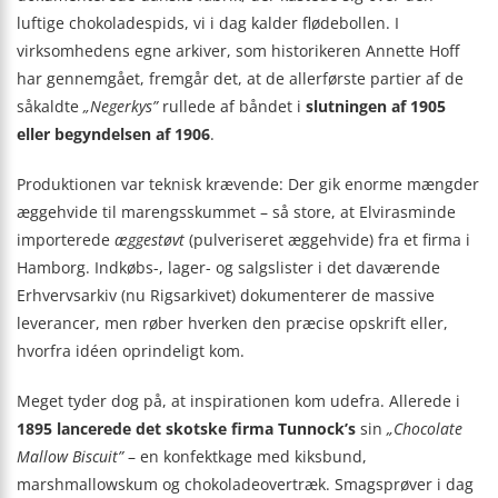
luftige chokoladespids, vi i dag kalder flødebollen. I
virksomhedens egne arkiver, som historikeren Annette Hoff
har gennemgået, fremgår det, at de allerførste partier af de
såkaldte
„Negerkys”
rullede af båndet i
slutningen af 1905
eller begyndelsen af 1906
.
Produktionen var teknisk krævende: Der gik enorme mængder
æggehvide til marengsskummet – så store, at Elvirasminde
importerede
æggestøvt
(pulveriseret æggehvide) fra et firma i
Hamborg. Indkøbs-, lager- og salgslister i det daværende
Erhvervsarkiv (nu Rigsarkivet) dokumenterer de massive
leverancer, men røber hverken den præcise opskrift eller,
hvorfra idéen oprindeligt kom.
Meget tyder dog på, at inspirationen kom udefra. Allerede i
1895 lancerede det skotske firma Tunnock’s
sin
„Chocolate
Mallow Biscuit”
– en konfektkage med kiksbund,
marshmallowskum og chokoladeovertræk. Smagsprøver i dag