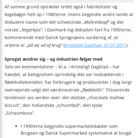
Af samme grund optræder ordet også i fabrikslister og
kogebøger helt op i 1980’erne. Imens begyndte andre lande at
diskutere navne som det schweiziske
„Mohrenkopf”
og det
norske
„Negerkyss”.
I Danmark tog debatten fart fra 1990’erne,
kulminerende med Dansk Sprognævns vurdering af, at
ordene er
„på vej ud af brug”
(
Kristeligt Dagblad, 07.07.2011
).
Sproget ændrer sig – og industrien følger med
Selv om kommentatorer – bl.a. i Kristeligt Dagblad – har
hævdet, at betegnelsen oprindelig
ikke
var nedsættende i
flødebollekontekst, har forbrugere og producenter i dag langt
overvejende valgt det værdineutrale
„flødebolle”.
Tilsvarende
tendenser ses verden over: det skotske „chocolate mallow
biscuit”, den hollandske „schuimbol”, den tyske
„Schaumkuss”.
I 1990’erne begyndte supermarkedskæder som
Brugsen og Dansk Supermarked systematisk at bruge