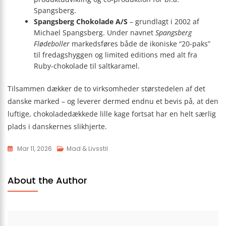
Spangsberg.
Spangsberg Chokolade A/S
– grundlagt i 2002 af
Michael Spangsberg. Under navnet
Spangsberg
Flødeboller
markedsføres både de ikoniske “20-paks”
til fredagshyggen og limited editions med alt fra
Ruby-chokolade til saltkaramel.
Tilsammen dækker de to virksomheder størstedelen af det
danske marked – og leverer dermed endnu et bevis på, at den
luftige, chokolade­dækkede lille kage fortsat har en helt særlig
plads i danskernes slik­hjerte.
Mar 11, 2026
Mad & Livsstil
About the Author