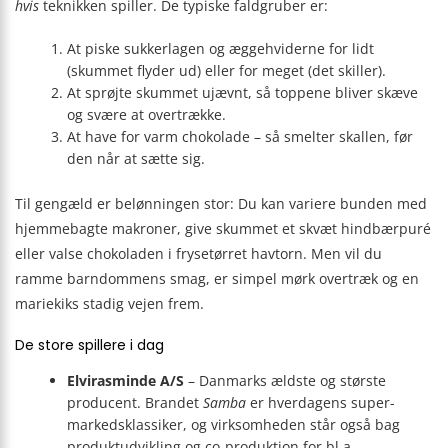
hvis
teknikken spiller. De typiske faldgruber er:
At piske sukker­lagen og æggehviderne for lidt
(skummet flyder ud) eller for meget (det skiller).
At sprøjte skummet ujævnt, så toppene bliver skæve
og svære at overtrække.
At have for varm chokolade – så smelter skallen, før
den når at sætte sig.
Til gengæld er belønningen stor: Du kan variere bunden med
hjemme­bagte makroner, give skummet et skvæt hindbær­puré
eller valse chokoladen i frysetørret havtorn. Men vil du
ramme barndommens smag, er simpel mørk overtræk og en
mariekiks stadig vejen frem.
De store spillere i dag
Elvirasminde A/S
– Danmarks ældste og største
producent. Brandet
Samba
er hverdagens super­
markedsklassiker, og virksomheden står også bag
produkt­udvikling og co-produktion for bl.a.