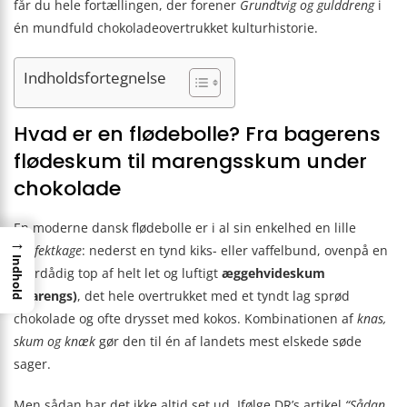
får du hele fortællingen, der forener
Grundtvig og gulddreng
i
én mundfuld chokoladeovertrukket kulturhistorie.
Indholdsfortegnelse
Hvad er en flødebolle? Fra bagerens
flødeskum til marengsskum under
chokolade
En moderne dansk flødebolle er i al sin enkelhed en lille
→
konfektkage
: nederst en tynd kiks- eller vaffelbund, ovenpå en
Indhold
overdådig top af helt let og luftigt
æggehvideskum
(marengs)
, det hele overtrukket med et tyndt lag sprød
chokolade og ofte drysset med kokos. Kombinationen af
knas,
skum og knæk
gør den til én af landets mest elskede søde
sager.
Men sådan har det ikke altid set ud. Ifølge DR’s artikel
“Sådan