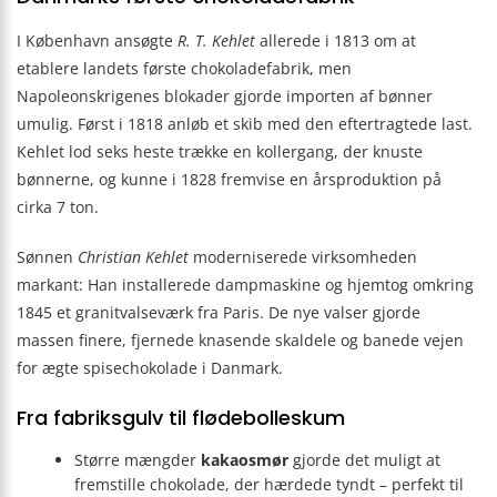
I København ansøgte
R. T. Kehlet
allerede i 1813 om at
etablere landets første chokoladefabrik, men
Napoleonskrigenes blokader gjorde importen af bønner
umulig. Først i 1818 anløb et skib med den eftertragtede last.
Kehlet lod seks heste trække en kollergang, der knuste
bønnerne, og kunne i 1828 fremvise en årsproduktion på
cirka 7 ton.
Sønnen
Christian Kehlet
moderniserede virksomheden
markant: Han installerede dampmaskine og hjemtog omkring
1845 et granitvalseværk fra Paris. De nye valser gjorde
massen finere, fjernede knasende skaldele og banede vejen
for ægte spisechokolade i Danmark.
Fra fabriksgulv til flødebolleskum
Større mængder
kakaosmør
gjorde det muligt at
fremstille chokolade, der hærdede tyndt – perfekt til