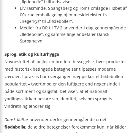
„flødebolle” i tilbudsaviser.
Elvirasminde, Spangsberg og Toms omlagde i løbet af
00’erne emballage og hjemmesidetekster fra
„negerkys” til „flødeboller”.
Medier fra DR til TV 2 anvender i dag gennemgående
„flødebolle”, og samme linje anbefaler Dansk
Sprognævn.
Sprog, etik og kulturhygge
Navneskiftet afspejler en bredere bevægelse, hvor produkter
med historisk betingede betegnelser tilpasses moderne
værdier. I praksis har overgangen næppe kostet flødebollen
popularitet – tværtimod er den luftigere end nogensinde i
både sortiment og salgstal. Det viser, at et nationalt
yndlingsslik kan bevare sin identitet, selv om sprogets
vindretning ændrer sig.
Dansk Kultur
anvender derfor gennemgående ordet
flødebolle
; de ældre betegnelser forekommer kun, når kilder