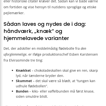
eller historiske citater kræver det. Sådan kan vi både værne
om fortiden og vise hensyn til nutidens sproglige og etiske
pejlemærker.
Sådan laves og nydes de i dag:
håndværk, „knæk” og
hjemmelavede varianter
Det, der adskiller en middelmådig flødebolle fra
den
uforglemmelige
, er ifølge produktionschef Esben Karstensen
fra Elvirasminde tre ting:
Knækket
– chokoladeskallen skal give en ren, skarp
lyd, når tænderne bryder den.
Skummet
– det skal være så blødt, at “tungen kan
udhule flødebollen”.
Bunden
– kiks- eller vaffelbunden må først knase,
siden smuldre blidt.