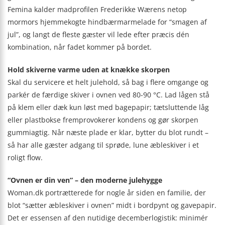
Femina kalder madprofilen Frederikke Wærens netop
mormors hjemmekogte hindbærmarmelade for “smagen af
jul”, og langt de fleste gæster vil lede efter præcis dén
kombination, når fadet kommer på bordet.
Hold skiverne varme uden at knække skorpen
Skal du servicere et helt julehold, så bag i flere omgange og
parkér de færdige skiver i ovnen ved 80-90 °C. Lad lågen stå
på klem eller dæk kun løst med bagepapir; tætsluttende låg
eller plastbokse fremprovokerer kondens og gør skorpen
gummiagtig. Når næste plade er klar, bytter du blot rundt –
så har alle gæster adgang til sprøde, lune æbleskiver i et
roligt flow.
“Ovnen er din ven” – den moderne julehygge
Woman.dk portrætterede for nogle år siden en familie, der
blot “sætter æbleskiver i ovnen” midt i bordpynt og gavepapir.
Det er essensen af den nutidige decemberlogistik: minimér