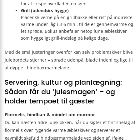
for at crispe overfladen op igen.
Grill (udendørs hygge)
Placer skiverne på en grillbakke eller rist på indirekte
varme under låg i 3-6 min., til de er gennemvarme og
let sprøde. Bolius anbefaler netop lune æbleskiver
som hyggeligt grill-indslag på kølige dage.
Med de små justeringer ovenfor kan selv problem­skiver blive
julebordets stjerner – sprøde udenpå, bløde indeni og lige til
at dyppe i hindbær­marmelade.
Servering, kultur og planlægning:
Sådan får du ‘julesmagen’ – og
holder tempoet til gæster
Flormelis, hindbær & mindet om mormor
Du kan næsten høre juleklokken, når du sigter et fint snelag af
flormelis over rygende varme æbleskiver og serverer et
gavmildt skefuld hindbærmarmelade ved siden af. Ifølge