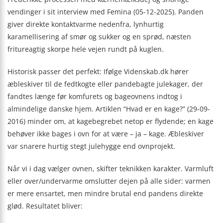
vendinger i sit interview med Femina (05-12-2025). Panden
giver direkte kontaktvarme nedenfra, lynhurtig
karamellisering af smør og sukker og en sprød, næsten
fritureagtig skorpe hele vejen rundt på kuglen.
Historisk passer det perfekt: Ifølge Videnskab.dk hører
æbleskiver til de fedtkogte eller pandebagte julekager, der
fandtes længe før komfurets og bageovnens indtog i
almindelige danske hjem. Artiklen “Hvad er en kage?” (29-09-
2016) minder om, at kagebegrebet netop er flydende; en kage
behøver ikke bages i ovn for at være – ja – kage. Æbleskiver
var snarere hurtig stegt julehygge end ovnprojekt.
Når vi i dag vælger ovnen, skifter teknikken karakter. Varmluft
eller over/undervarme omslutter dejen på alle sider: varmen
er mere ensartet, men mindre brutal end pandens direkte
glød. Resultatet bliver: