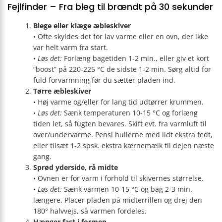
Fejlfinder – Fra bleg til brændt på 30 sekunder
Blege eller klæge æbleskiver
• Ofte skyldes det for lav varme eller en ovn, der ikke
var helt varm fra start.
•
Løs det:
Forlæng bagetiden 1-2 min., eller giv et kort
“boost” på 220-225 °C de sidste 1-2 min. Sørg altid for
fuld forvarmning før du sætter pladen ind.
Tørre æbleskiver
• Høj varme og/eller for lang tid udtørrer krummen.
•
Løs det:
Sænk temperaturen 10-15 °C og forlæng
tiden let, så fugten bevares. Skift evt. fra varmluft til
over/undervarme. Pensl hullerne med lidt ekstra fedt,
eller tilsæt 1-2 spsk. ekstra kærnemælk til dejen næste
gang.
Sprød yderside, rå midte
• Ovnen er for varm i forhold til skivernes størrelse.
•
Løs det:
Sænk varmen 10-15 °C og bag 2-3 min.
længere. Placer pladen på midterrillen og drej den
180° halvvejs, så varmen fordeles.
Hænger fast i formen