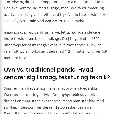
størrelse og din ovns temperament. Test med tandstikker:
Den skal komme ud med fugtige, men ikke rå krummer, og
overfladen skal give let efter ved tryk. Vil du have ekstra sprød
skal, så giv
1-2 min ved 220-225 °C
til allersidst.
Generelle cues:
Gyldenbrun farve, let sprød yderside og en
indre tekstur som blød sandkage. Drej bagepladen 180°
undervejs for at imødegå eventuelle “hot spots”. Husk, at
varmluft typisk forkorter tiden med 1-2 minutter og giver lidt
mørkere farve.
Ovn vs. traditionel pande: Hvad
ændrer sig i smag, tekstur og teknik?
Spørger man bedstemor – eller madprofilen Frederikke
Wærens – er der ingen tvivl: Den
rigtige
æbleskive bliver
drejet i en tung støbejernspande, mens man står klar med
strikkepinden som vendeske. Netop sådan beskriver
Frederikke processen med kærnemælksdej og snorlige