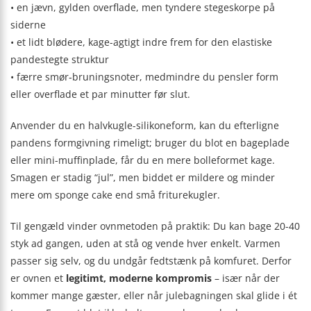
• en jævn, gylden overflade, men tyndere stegeskorpe på
siderne
• et lidt blødere, kage-agtigt indre frem for den elastiske
pandestegte struktur
• færre smør‐bruningsnoter, medmindre du pensler form
eller overflade et par minutter før slut.
Anvender du en halvkugle-silikoneform, kan du efterligne
pandens formgivning rimeligt; bruger du blot en bageplade
eller mini-muffinplade, får du en mere bolleformet kage.
Smagen er stadig “jul”, men biddet er mildere og minder
mere om sponge cake end små friturekugler.
Til gengæld vinder ovnmetoden på praktik: Du kan bage 20-40
styk ad gangen, uden at stå og vende hver enkelt. Varmen
passer sig selv, og du undgår fedtstænk på komfuret. Derfor
er ovnen et
legitimt, moderne kompromis
– især når der
kommer mange gæster, eller når julebagningen skal glide i ét