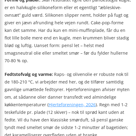
er en halvkugle-silikoneform eller et egentligt “æbleskive-
ovnsæt” guld værd. Silikonen slipper nemt, holder på fugt og
giver en jævn afrunding hele vejen rundt. Cake-pop-forme
kan det samme. Har du kun en mini-muffinplade, får du en
flot lille bolle mere end en kugle, men krummen bliver stadig
blød og luftig. Uanset form: pensl let – helst med
smagsneutral olie eller smeltet smør – før du fylder hullerne
70-80 % op.
Fedtstofvalg og varme:
Raps- og olivenolie er robuste nok til
de 180-210 °C, vi arbejder med her, og de tilfører samtidig
gavnlige umættede fedtsyrer. Hjerteforeningen afviser myten
om, at sådanne olier danner transfedt ved almindelige
køkken­temperaturer (
Hjerte­foreningen, 2026
). Regn med 1-2
teskefulde pr. plade (12 skiver) – nok til sprød kant uden at
fedte. Vil du have den klassiske smørduft, så pensl ganske
tyndt med smeltet smør de sidste 1-2 minutter af bagetiden;
det karamelliserer overfladen uden at branke.