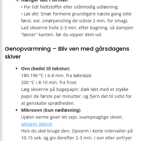
• For lidt fedtstoffor eller utålmodig udløsning.
•
Løs det:
Smør formene grundigere næste gang (olie
først, evt. smørpensling de sidste 2 min. for smag).
Lad skiverne hvile 2-3 min. efter bagning, så dampen
“løsner” kanten, før du vipper dem ud.
Genopvarmning – Bliv ven med gårsdagens
skiver
Ovn (bedst til tekstur)
180-190 °C i 6-8 min. fra køleskab
200 °C i 8-10 min. fra frost
Læg skiverne på bagepapir; dæk løst med et stykke
papir de første par minutter, og fjern det til sidst for
at genskabe sprødheden.
Mikroovn (kun nødløsning)
Ujævn varme giver let seje, svampeagtige skiver,
advarer Idenyt
.
Hvis du
skal
bruge den: Opvarm i korte intervaller på
10-15 sek. og giv derefter 2-3 min. i ovn eller airfryer