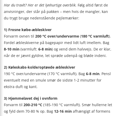
Har du travlt? Her er det lynhurtige overblik.
Følg altid først de
anvisninger, der står på pakken – men hvis de mangler, kan
du trygt bruge nedenstående pejlemærker:
1) Frosne købe-æbleskiver
Forvarm ovnen til
200 °C over/undervarme
(
180 °C varmluft
).
Fordel æbleskiverne på bagepapir med lidt luft imellem. Bag
8-10 min
(varmluft:
6-8 min
) og vend dem halvvejs. De er klar,
når de er jævnt gyldne, let sprøde udenpå og bløde indeni.
2) Køleskabs-kolde/optøede æbleskiver
190 °C over/undervarme (170 °C varmluft). Bag
6-8 min
. Pensl
eventuelt med en smule smør de sidste 1-2 minutter for
ekstra duft og kant.
3) Hjemmelavet dej i ovnform
Forvarm til
200-210 °C
(185-190 °C varmluft). Smør hullerne let
og fyld dem 70-80 % op. Bag
12-16 min
afhængigt af formens