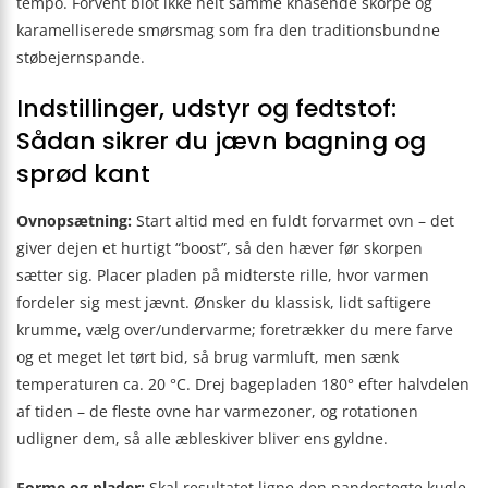
tempo. Forvent blot ikke helt samme knasende skorpe og
karamelliserede smørsmag som fra den traditionsbundne
støbejernspande.
Indstillinger, udstyr og fedtstof:
Sådan sikrer du jævn bagning og
sprød kant
Ovnopsætning:
Start altid med en fuldt forvarmet ovn – det
giver dejen et hurtigt “boost”, så den hæver før skorpen
sætter sig. Placer pladen på midterste rille, hvor varmen
fordeler sig mest jævnt. Ønsker du klassisk, lidt saftigere
krumme, vælg over/undervarme; foretrækker du mere farve
og et meget let tørt bid, så brug varmluft, men sænk
temperaturen ca. 20 °C. Drej bagepladen 180° efter halvdelen
af tiden – de fleste ovne har varmezoner, og rotationen
udligner dem, så alle æbleskiver bliver ens gyldne.
Forme og plader:
Skal resultatet ligne den pandestegte kugle,