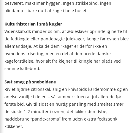
besværet, maksimer hyggen. Ingen strikkepind, ingen
oliedamp – bare duft af kage i hele huset.
Kulturhistorien i små kugler
Videnskab.dk minder os om, at æbleskiver oprindelig hørte til
de fedtkogte eller pandebagte julekager, længe før ovnen blev
allemandseje. At kalde dem “kage” er derfor ikke en
nymodens frisering, men en del af den brede danske
kageforståelse, hvor alt fra klejner til kringle har plads ved
samme kaffebord.
Sæt smag på sneboldene
Riv et hjørne citronskal, snig en knivspids kardemomme og en
anelse vanilje i dejen – så summer stuen af jul allerede før
første bid. Giv til sidst en hurtig pensling med smeltet smør
de sidste 1-2 minutter i ovnen; det lokker den dybe,
nøddebrune “pande-aroma” frem uden ekstra fedtstænk i
køkkenet.