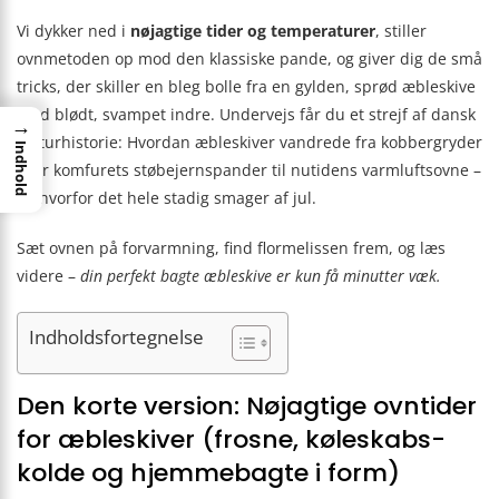
Vi dykker ned i
nøjagtige tider og temperaturer
, stiller
ovnmetoden op mod den klassiske pande, og giver dig de små
tricks, der skiller en bleg bolle fra en gylden, sprød æbleskive
med blødt, svampet indre. Undervejs får du et strejf af dansk
→
kulturhistorie: Hvordan æbleskiver vandrede fra kobbergryder
Indhold
over komfurets støbejernspander til nutidens varmluftsovne –
og hvorfor det hele stadig smager af jul.
Sæt ovnen på forvarmning, find flormelissen frem, og læs
videre –
din perfekt bagte æbleskive er kun få minutter væk.
Indholdsfortegnelse
Den korte version: Nøjagtige ovntider
for æbleskiver (frosne, køleskabs-
kolde og hjemmebagte i form)