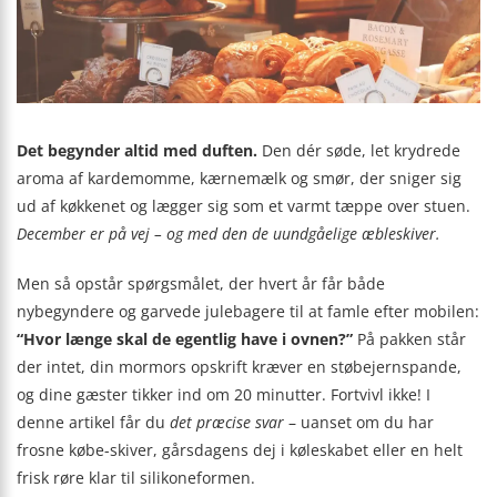
Det begynder altid med duften.
Den dér søde, let krydrede
aroma af kardemomme, kærnemælk og smør, der sniger sig
ud af køkkenet og lægger sig som et varmt tæppe over stuen.
December er på vej – og med den de uundgåelige æbleskiver.
Men så opstår spørgsmålet, der hvert år får både
nybegyndere og garvede julebagere til at famle efter mobilen:
“Hvor længe skal de egentlig have i ovnen?”
På pakken står
der intet, din mormors opskrift kræver en støbejernspande,
og dine gæster tikker ind om 20 minutter. Fortvivl ikke! I
denne artikel får du
det præcise svar
– uanset om du har
frosne købe-skiver, gårsdagens dej i køleskabet eller en helt
frisk røre klar til silikoneformen.