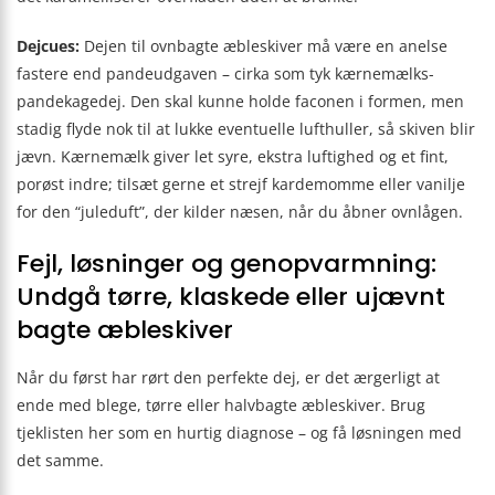
Dejcues:
Dejen til ovnbagte æbleskiver må være en anelse
fastere end pandeudgaven – cirka som tyk kærnemælks-
pandekagedej. Den skal kunne holde faconen i formen, men
stadig flyde nok til at lukke eventuelle lufthuller, så skiven blir
jævn. Kærnemælk giver let syre, ekstra luftighed og et fint,
porøst indre; tilsæt gerne et strejf kardemomme eller vanilje
for den “juleduft”, der kilder næsen, når du åbner ovnlågen.
Fejl, løsninger og genopvarmning:
Undgå tørre, klaskede eller ujævnt
bagte æbleskiver
Når du først har rørt den perfekte dej, er det ærgerligt at
ende med blege, tørre eller halvbagte æbleskiver. Brug
tjeklisten her som en hurtig diagnose – og få løsningen med
det samme.