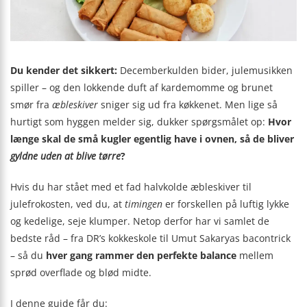
Du kender det sikkert:
Decemberkulden bider, julemusikken
spiller – og den lokkende duft af kardemomme og brunet
smør fra
æbleskiver
sniger sig ud fra køkkenet. Men lige så
hurtigt som hyggen melder sig, dukker spørgsmålet op:
Hvor
længe skal de små kugler egentlig have i ovnen, så de bliver
gyldne uden at blive tørre
?
Hvis du har stået med et fad halvkolde æbleskiver til
julefrokosten, ved du, at
timingen
er forskellen på luftig lykke
og kedelige, seje klumper. Netop derfor har vi samlet de
bedste råd – fra DR’s kokkeskole til Umut Sakaryas bacontrick
– så du
hver gang rammer den perfekte balance
mellem
sprød overflade og blød midte.
I denne guide får du: