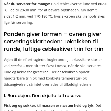
Når du serverer for mange:
Hold æbleskiverne lune ved 80-90
°C i op til 20-30 min. for at bevare blødheden. Giv dem til
sidst 1-2 min. ved 170-180 °C, hvis skorpen skal genopfriskes
lige før servering.
Panden giver formen – ovnen giver
serveringsklarheden: Teknikken til
runde, luftige æbleskiver trin for trin
Vejen til de eftertragtede, kuglerunde juleklassikere starter
ved
panden
– men slutter først i
ovnen
, når de skal serveres
lune og lækre for gæsterne. Her er teknikken opdelt i
håndterbare trin og med konkrete temperatur- og
tidsangivelser, så intet overlades til tilfældighederne.
1. Røredejen: Den skjulte luftreserve
Pisk æg og sukker, til massen er næsten hvid og tyk.
Det