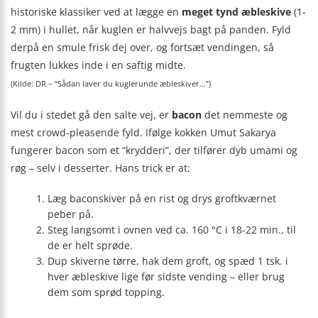
historiske klassiker ved at lægge en
meget tynd æbleskive
(1-
2 mm) i hullet, når kuglen er halvvejs bagt på panden. Fyld
derpå en smule frisk dej over, og fortsæt vendingen, så
frugten lukkes inde i en saftig midte.
(Kilde: DR – “Sådan laver du kuglerunde æbleskiver…”)
Vil du i stedet gå den salte vej, er
bacon
det nemmeste og
mest crowd-pleasende fyld. Ifølge kokken Umut Sakarya
fungerer bacon som et “krydderi”, der tilfører dyb umami og
røg – selv i desserter. Hans trick er at:
Læg baconskiver på en rist og drys groftkværnet
peber på.
Steg langsomt i ovnen ved ca. 160 °C i 18-22 min., til
de er helt sprøde.
Dup skiverne tørre, hak dem groft, og spæd 1 tsk. i
hver æbleskive lige før sidste vending – eller brug
dem som sprød topping.