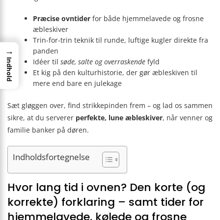
Præcise ovntider
for både hjemmelavede og frosne
æbleskiver
Trin-for-trin teknik til runde, luftige kugler direkte fra
→
panden
Idéer til
søde, salte og overraskende
fyld
Indhold
Et kig på den kulturhistorie, der gør æbleskiven til
mere end bare en julekage
Sæt gløggen over, find strikkepinden frem – og lad os sammen
sikre, at du serverer
perfekte, lune æbleskiver
, når venner og
familie banker på døren.
Indholdsfortegnelse
Hvor lang tid i ovnen? Den korte (og
korrekte) forklaring – samt tider for
hjemmelavede, kølede og frosne