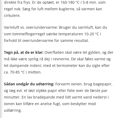
direkte fra frys. Er de optøet, er 160-180 °C i 5-8 min. som
regel nok. Sørg for luft mellem kuglerne, så varmen kan
cirkulere.
Varmluft vs. over/undervarme: Bruger du varmluft, kan du
som tommelfingerregel sænke temperaturen 10-20 °C i
forhold til over/undervarme for samme resultat.
Tegn på, at de er klar:
Overfladen skal være let gylden, og der
må ikke være synlig rå dej i revnerne. De skal føles varme og
let dampende indeni; med et termometer kan du sigte efter
ca. 70-85 °C i midten.
Sådan undgår du udtørring:
Forvarm ovnen, brug bagepapir,
og læg evt. et løst stykke papir eller folie over de første par
minutter. En lav bradepande med lidt varmt vand nederst i
ovnen kan tilføre en anelse fugt, som beskytter mod
udtørring.