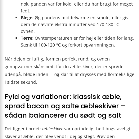
nok, panden var for kold, eller du har brugt for meget
fedt.
Blege:
Øg pandens middelvarme en smule, eller giv
dem de nævnte ekstra minutter ved 170-180 °C i
ovnen.
Tørre:
Ovntemperaturen er for høj eller tiden for lang.
Sænk til 100-120 °C og forkort opvarmningen.
Når dejen er luftig, formen perfekt rund, og ovnen
genopvarmer skånsomt, får du æbleskiver, der er sprøde
udenpå, bløde indeni – og klar til at drysses med flormelis lige
i sidste sekund.
Fyld og variationer: klassisk æble,
sprød bacon og salte æbleskiver –
sådan balancerer du sødt og salt
Det ligger i ordet:
æbleskiver
var oprindeligt helt bogstaveligt
skiver af æble, der blev vendt i dej og stegt. Prøv den