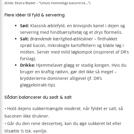
(Kilde: Ekstra Bladet – “Umuts hemmelige bacontrick…”)
Flere idéer til fyld & servering
Sød:
Klassisk æblefyld, en knivspids kanel i dejen og
servering med hindbærsyltetøj og et drys flormelis.
Salt:
Brændende kærlighed-æbleskiver
– finthakket
sprød bacon, mikrokogte kartoffeltern og bløde løg i
midten. Servér med mild løgkompot (inspireret af DR’s
forslag).
Drikke:
Hjemmelavet gløgg er stadig kongen. Hvis du
bruger en kraftig rødvin, gør det ikke så meget –
krydderierne dominerer alligevel (jf. DR’s
gløggekstrakt-tip).
Sådan balancerer du sødt & salt
• Hold dejens sukkermængde
moderat
, når fyldet er salt, så
baconen ikke drukner.
• Går du den rene dessertvej, kan du øge sukkeret let eller
tilsætte ½ tsk. vanilje.