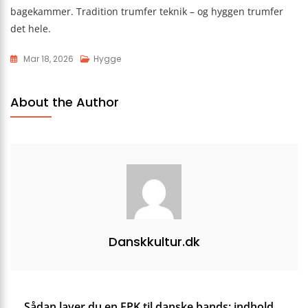
bagekammer. Tradition trumfer teknik – og hyggen trumfer
det hele.
Mar 18, 2026
Hygge
About the Author
Danskkultur.dk
Indlægsnavigation
Sådan laver du en EPK til danske bands: indhold,