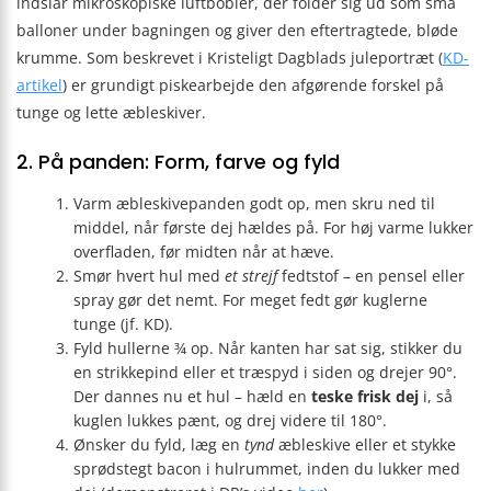
indslår mikroskopiske luftbobler, der folder sig ud som små
balloner under bagningen og giver den eftertragtede, bløde
krumme. Som beskrevet i Kristeligt Dagblads juleportræt (
KD-
artikel
) er grundigt piskearbejde den afgørende forskel på
tunge og lette æbleskiver.
2. På panden: Form, farve og fyld
Varm æbleskivepanden godt op, men skru ned til
middel, når første dej hældes på. For høj varme lukker
overfladen, før midten når at hæve.
Smør hvert hul med
et strejf
fedtstof – en pensel eller
spray gør det nemt. For meget fedt gør kuglerne
tunge (jf. KD).
Fyld hullerne ¾ op. Når kanten har sat sig, stikker du
en strikkepind eller et træspyd i siden og drejer 90°.
Der dannes nu et hul – hæld en
teske frisk dej
i, så
kuglen lukkes pænt, og drej videre til 180°.
Ønsker du fyld, læg en
tynd
æbleskive eller et stykke
sprødstegt bacon i hulrummet, inden du lukker med