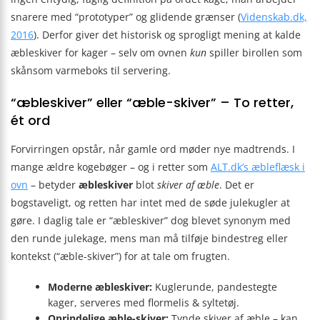
snarere med “prototyper” og glidende grænser (
Videnskab.dk,
2016
). Derfor giver det historisk og sprogligt mening at kalde
æbleskiver for kager – selv om ovnen
kun
spiller birollen som
skånsom varmeboks til servering.
“æbleskiver” eller “æble-skiver” – To retter,
ét ord
Forvirringen opstår, når gamle ord møder nye madtrends. I
mange ældre kogebøger – og i retter som
ALT.dk’s æbleflæsk i
ovn
– betyder
æbleskiver
blot
skiver af æble
. Det er
bogstaveligt, og retten har intet med de søde julekugler at
gøre. I daglig tale er “æbleskiver” dog blevet synonym med
den runde julekage, mens man må tilføje bindestreg eller
kontekst (“æble-skiver”) for at tale om frugten.
Moderne æbleskiver:
Kuglerunde, pandestegte
kager, serveres med flormelis & syltetøj.
Oprindelige æble-skiver:
Tynde skiver af æble – kan