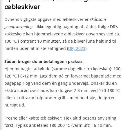
æbleskiver
Ovnens vigtigste opgave med æbleskiver er
skånsom
genopvarmning
– ikke egentlig bagning af rå dej. Ifølge DR’s
kokkeskole kan hjemmelavede æbleskiver opvarmes ved ca.
100 °C i omtrent 10 minutter, så de bliver lune helt ind til
midten uden at miste saftighed (
DR, 2023
).
Sådan bruger du anbefalingen i praksis:
Hjemmebagte, afkølede (samme dag eller fra køleskab): 100-
120 °C i 8-12 min. Læg dem på en forvarmet bageplade med
bagepapir og vend dem én gang undervejs. Ønsker du en
ekstra sprød overflade, kan du give 2-3 min. ved 170-180 °C
eller et ultrakort nip under grill – men hold øje, de tørrer
hurtigt ud.
Frosne eller købte æbleskiver: Tjek altid posens anvisning
først. Typisk anbefales 180-200 °C (varmluft) i 6-10 min.