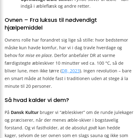
indgå i æbleflæsk og andre retter.
Ovnen – Fra luksus til nødvendigt
hjælpemiddel
Ovnens rolle har forandret sig lige så stille: hvor bedstemor
måske kun havde komfur, har vi i dag travle hverdage og
behov for
mise en place
. Derfor anbefaler DR at varme
færdigstegte æbleskiver 10 minutter ved ca. 100 °C, så de
bliver lune, men ikke tørre (
DR, 2023
). Ingen revolution – bare
en smart måde at holde fast i traditionen uden at stege á la
minute til 20 personer.
Så hvad kalder vi dem?
På
Dansk Kultur
bruger vi “æbleskiver” om de runde jule­kager
og præciserer, når der menes æble-skiver i bogstavelig
forstand. Og vi fastholder, at de absolut
godt
kan hedde
kager, selvom de ser ovnen som en slags sauna og ikke som