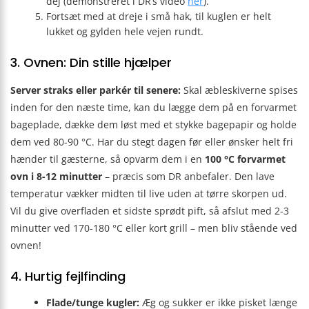
dej (demonstreret i DR’s video
her
).
Fortsæt med at dreje i små hak, til kuglen er helt
lukket og gylden hele vejen rundt.
3. Ovnen: Din stille hjælper
Server straks eller parkér til senere:
Skal æbleskiverne spises
inden for den næste time, kan du lægge dem på en forvarmet
bageplade, dække dem løst med et stykke bagepapir og holde
dem ved 80-90 °C. Har du stegt dagen før eller ønsker helt fri
hænder til gæsterne, så opvarm dem i en
100 °C forvarmet
ovn i 8-12 minutter
– præcis som DR anbefaler. Den lave
temperatur vækker midten til live uden at tørre skorpen ud.
Vil du give overfladen et sidste sprødt pift, så afslut med 2-3
minutter ved 170-180 °C eller kort grill – men bliv stående ved
ovnen!
4. Hurtig fejlfinding
Flade/tunge kugler:
Æg og sukker er ikke pisket længe