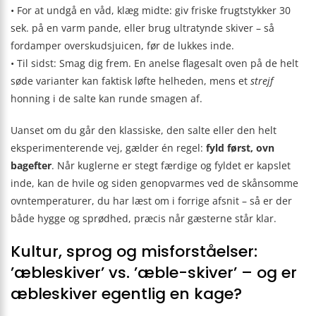
• For at undgå en våd, klæg midte: giv friske frugtstykker 30
sek. på en varm pande, eller brug ultratynde skiver – så
fordamper overskudsjuicen, før de lukkes inde.
• Til sidst: Smag dig frem. En anelse flagesalt oven på de helt
søde varianter kan faktisk løfte helheden, mens et
strejf
honning i de salte kan runde smagen af.
Uanset om du går den klassiske, den salte eller den helt
eksperimenterende vej, gælder én regel:
fyld først, ovn
bagefter
. Når kuglerne er stegt færdige og fyldet er kapslet
inde, kan de hvile og siden genopvarmes ved de skånsomme
ovntemperaturer, du har læst om i forrige afsnit – så er der
både hygge og sprødhed, præcis når gæsterne står klar.
Kultur, sprog og misforståelser:
’æbleskiver’ vs. ’æble-skiver’ – og er
æbleskiver egentlig en kage?