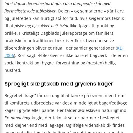
Intet dansk decemberbord uden den dampende skål med
flormelisstøvede æbleskiver.
Dejen – og samtalerne – går i arv,
og julefreden kan hurtigt stå for fald, hvis svigermors teknik
til at
piske æg og sukker helt hvidt
ikke følges til punkt og
prikke. I Kristeligt Dagblads jule­reportage om familiers
praktiske madtraditioner beskriver flere, hvordan selve
tilberedningen bliver et ritual, der samler generationer (
KD,
2006
). Kort sagt: Æbleskiver er ikke bare et bagværk – de er en
social kontrakt om hygge, forventning og (næsten) hellig
husfred.
Sprogligt slægtskab med grydens kager
Begrebet “kage” får os i dag til at tænke på ovnen, men frem
til komfurets udbredelse var det almindeligt at bage/fedtkoge
kager i gryde eller pande. Her falder æbleskiven naturligt ind:
En
pandebagt
kugle, der teknisk set er nærmere beslægtet
med klejner end med lagkage. Og ifølge Videnskab.dk findes
ingen entydig, faglig definition på ordet kage; man arbejder