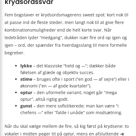
krydsordssvar
Fem bogstaver er krydsordsmagerens sweet spot: kort nok til
at passe ind de fleste steder, men langt nok til at give flere
kombinationsmuligheder end de helt korte svar. Når
ledetråden lyder “medgang”, dukker især fire ord op igen og
igen – ord, der spænder fra hverdagsslang til mere formelle
begreber.
lykke
– det klassiske “held og
—
”; dækker både
følelsen af glæde og objektiv succes.
stime
– bruges ofte i sport (“en god
—
af sejre”) eller i
økonomi (“en
—
af gode kvartaler”).
optur
– den uformelle variant; noget går “mega
optur”, altså rigtig godt.
gunst
– den mere sofistikerede; man kan være “i
chefens
—
” eller “falde i unåde” som modsætning.
Når du skal vælge mellem de fire, så kig først på krydsene: to
vokaler i midten peger tit på
optur
, mens en afsluttende
-e