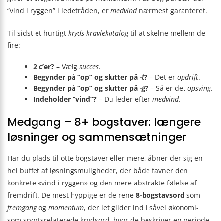
“vind i ryggen” i ledetråden, er
medvind
nærmest garanteret.
Til sidst et hurtigt
kryds-kravle­katalog
til at skelne mellem de
fire:
2 c’er?
– Vælg
succes
.
Begynder på “op” og slutter på
-t
?
– Det er
opdrift
.
Begynder på “op” og slutter på
-g
?
– Så er det
opsving
.
Indeholder “vind”?
– Du leder efter
medvind
.
Medgang – 8+ bogstaver: længere
løsninger og sammensætninger
Har du plads til otte bogstaver eller mere, åbner der sig en
hel buffet af løsningsmuligheder, der både favner den
konkrete «vind i ryggen» og den mere abstrakte følelse af
fremdrift. De mest hyppige er de rene
8-bogstavsord
som
fremgang
og
momentum
, der let glider ind i såvel økonomi-
som sportsrelaterede krydsord, hvor de beskriver en periode