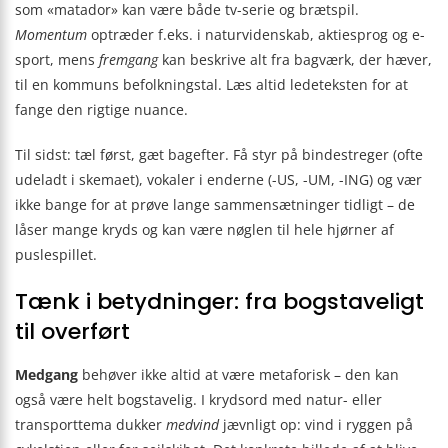
som «matador» kan være både tv-serie og brætspil.
Momentum
optræder f.eks. i naturvidenskab, aktiesprog og e-
sport, mens
fremgang
kan beskrive alt fra bagværk, der hæver,
til en kommuns befolkningstal. Læs altid ledeteksten for at
fange den rigtige nuance.
Til sidst: tæl først, gæt bagefter. Få styr på bindestreger (ofte
udeladt i skemaet), vokaler i enderne (-US, -UM, -ING) og vær
ikke bange for at prøve lange sammensætninger tidligt – de
låser mange kryds og kan være nøglen til hele hjørner af
puslespillet.
Tænk i betydninger: fra bogstaveligt
til overført
Medgang
behøver ikke altid at være metaforisk – den kan
også være helt bogstavelig. I krydsord med natur- eller
transporttema dukker
medvind
jævnligt op: vind i ryggen på