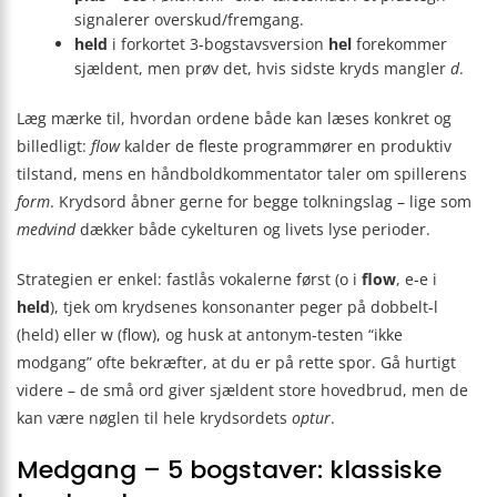
signalerer overskud/fremgang.
held
i forkortet 3-bogstavsversion
hel
forekommer
sjældent, men prøv det, hvis sidste kryds mangler
d
.
Læg mærke til, hvordan ordene både kan læses konkret og
billedligt:
flow
kalder de fleste programmører en produktiv
tilstand, mens en håndboldkommentator taler om spillerens
form
. Krydsord åbner gerne for begge tolkningslag – lige som
medvind
dækker både cykelturen og livets lyse perioder.
Strategien er enkel: fastlås vokalerne først (o i
flow
, e-e i
held
), tjek om krydsenes konsonanter peger på dobbelt-l
(held) eller w (flow), og husk at antonym-testen “ikke
modgang” ofte bekræfter, at du er på rette spor. Gå hurtigt
videre – de små ord giver sjældent store hovedbrud, men de
kan være nøglen til hele krydsordets
optur
.
Medgang – 5 bogstaver: klassiske