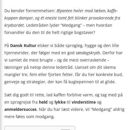
Du kender fornemmelsen:
Blyanten hviler mod læben, kaffe­
koppen damper, og ét eneste tomt felt blinker provokerende fra
krydsordet.
Ledetråden lyder “Medgang” – men hvordan
forvandler du den til de helt rigtige bogstaver?
På
Dansk Kultur
elsker vi både sprogleg, hygge og den lille
hjernevrider, der følger med en god
søndagskryds
. Derfor har
vi samlet de mest brugte – og de mest overraskende –
løsninger på netop denne ledetråd. Uanset om dit skema
mangler tre, fem eller fjorten felter, får du her konkrete bud,
genveje og strategier, der kan få kuglepennen til at glide.
Sæt dig godt til rette, lad kaffen forblive varm, og tag med på
en sprogrejse fra
held
og
lykke
til
vinderstime
og
anmeldersucces
. Når du har læst videre, vil “Medgang” aldrig
mere føles som modgang.