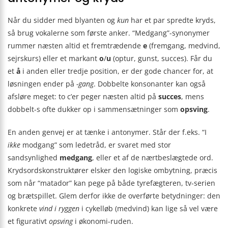
Når du sidder med blyanten og
kun
har et par spredte kryds,
så brug vokalerne som første anker. “Medgang”-synonymer
rummer næsten altid et fremtrædende
e
(fremgang, medvind,
sejrskurs) eller et markant
o
/
u
(optur, gunst, succes). Får du
et
å
i anden eller tredje position, er der gode chancer for, at
løsningen ender på
-gang
. Dobbelte konsonanter kan også
afsløre meget: to c’er peger næsten altid på
succes
, mens
dobbelt-s ofte dukker op i sammensætninger som
opsving
.
En anden genvej er at tænke i antonymer. Står der f.eks. “I
ikke
modgang” som ledetråd, er svaret med stor
sandsynlighed
medgang
, eller et af de nærtbeslægtede ord.
Krydsordskonstruktører elsker den logiske ombytning, præcis
som når “matador” kan pege på både tyrefægteren, tv-serien
og brætspillet. Glem derfor ikke de overførte betydninger: den
konkrete
vind i ryggen
i cykelløb (medvind) kan lige så vel være
et figurativt
opsving
i økonomi-ruden.