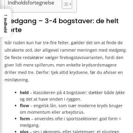
Indholdsfortegnelse
→
Medgang – 3-4 bogstaver: de helt
Indhold
korte
Når ruden kun har tre-fire felter, gælder det om at finde de
ultrakorte ord, der alligevel rammer meningen med
medgang
.
De fleste redaktører vælger firebogstavs­varianten, fordi den
giver lidt mere spillerum, men enkelte krydsordsmagere
driller med tre. Derfor: tjek altid krydsene, før du afviser en
miniløsning.
held
– klassikeren på 4 bogstaver; dækker både
lykke
og det at have vinden i ryggen.
flow
– engelsk lån, som især moderne kryds bruger
om momentum eller arbejdsrus.
form
– anvendes ofte i sportssektioner: god form =
medgang.
plus
– ses i økonomi- eller taletemaer: et plustegn