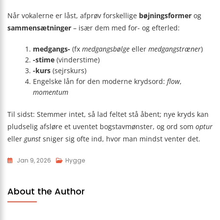
Når vokalerne er låst, afprøv forskellige
bøjningsformer
og
sammensætninger
– især dem med for- og efterled:
medgangs-
(fx
medgangsbølge
eller
medgangstræner
)
-stime
(vinderstime)
-kurs
(sejrskurs)
Engelske lån for den moderne krydsord:
flow
,
momentum
Til sidst: Stemmer intet, så lad feltet stå åbent; nye kryds kan
pludselig afsløre et uventet bogstavmønster, og ord som
optur
eller
gunst
sniger sig ofte ind, hvor man mindst venter det.
Jan 9, 2026
Hygge
About the Author