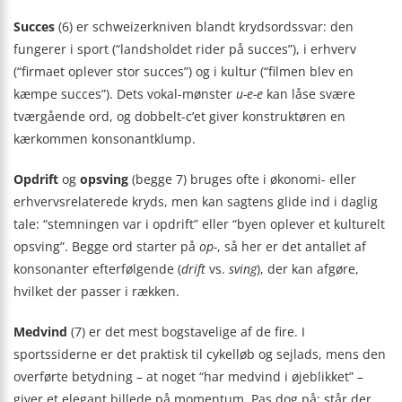
Succes
(6) er schweizerkniven blandt krydsordssvar: den
fungerer i sport (“landsholdet rider på succes”), i erhverv
(“firmaet oplever stor succes”) og i kultur (“filmen blev en
kæmpe succes”). Dets vokal-mønster
u-e-e
kan låse svære
tværgående ord, og dobbelt-c’et giver konstruktøren en
kærkommen konsonantklump.
Opdrift
og
opsving
(begge 7) bruges ofte i økonomi- eller
erhvervsrelaterede kryds, men kan sagtens glide ind i daglig
tale: “stemningen var i opdrift” eller “byen oplever et kulturelt
opsving”. Begge ord starter på
op-
, så her er det antallet af
konsonanter efterfølgende (
drift
vs.
sving
), der kan afgøre,
hvilket der passer i rækken.
Medvind
(7) er det mest bogstavelige af de fire. I
sportssiderne er det praktisk til cykelløb og sejlads, mens den
overførte betydning – at noget “har medvind i øjeblikket” –
giver et elegant billede på momentum. Pas dog på: står der