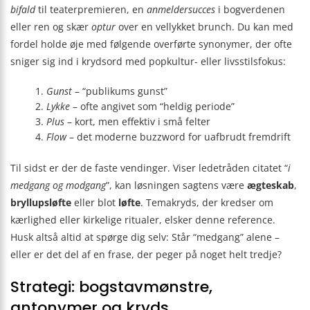
bifald
til teaterpremieren, en
anmeldersucces
i bogverdenen
eller ren og skær
optur
over en vellykket brunch. Du kan med
fordel holde øje med følgende overførte synonymer, der ofte
sniger sig ind i krydsord med popkul­tur- eller livsstilsfokus:
Gunst
– “publikums gunst”
Lykke
– ofte angivet som “heldig periode”
Plus
– kort, men effektiv i små felter
Flow
– det moderne buzzword for uafbrudt fremdrift
Til sidst er der de faste vendinger. Viser lede­tråden citatet “
i
medgang og modgang
”, kan løsningen sagtens være
ægteskab
,
bryllupsløfte
eller blot
løfte
. Temakryds, der kredser om
kærlighed eller kirkelige ritualer, elsker denne reference.
Husk altså altid at spørge dig selv: Står “medgang” alene –
eller er det del af en frase, der peger på noget helt tredje?
Strategi: bogstavmønstre,
antonymer og kryds