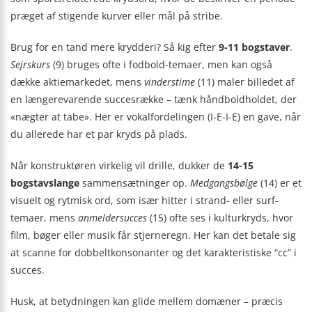
præget af stigende kurver eller mål på stribe.
Brug for en tand mere krydderi? Så kig efter
9-11 bogstaver
.
Sejrskurs
(9) bruges ofte i fodbold-temaer, men kan også
dække aktiemarkedet, mens
vinderstime
(11) maler billedet af
en længerevarende succesrække – tænk håndboldholdet, der
«nægter at tabe». Her er vokalfordelingen (I-E-I-E) en gave, når
du allerede har et par kryds på plads.
Når konstruktøren virkelig vil drille, dukker de
14-15
bogstavslange
sammensætninger op.
Medgangsbølge
(14) er et
visuelt og rytmisk ord, som især hitter i strand- eller surf-
temaer, mens
anmeldersucces
(15) ofte ses i kulturkryds, hvor
film, bøger eller musik får stjerneregn. Her kan det betale sig
at scanne for dobbeltkonsonanter og det karakteristiske “cc” i
succes.
Husk, at betydningen kan glide mellem domæner – præcis