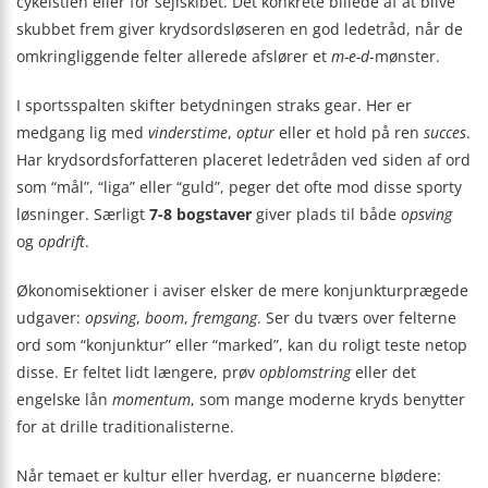
cykelstien eller for sejlskibet. Det konkrete billede af at blive
skubbet frem giver krydsordsløseren en god ledetråd, når de
omkringliggende felter allerede afslører et
m-e-d
-mønster.
I sportsspalten skifter betydningen straks gear. Her er
medgang lig med
vinderstime
,
optur
eller et hold på ren
succes
.
Har krydsordsforfatteren placeret ledetråden ved siden af ord
som “mål”, “liga” eller “guld”, peger det ofte mod disse sporty
løsninger. Særligt
7-8 bogstaver
giver plads til både
opsving
og
opdrift
.
Økonomisektioner i aviser elsker de mere konjunkturprægede
udgaver:
opsving
,
boom
,
fremgang
. Ser du tværs over felterne
ord som “konjunktur” eller “marked”, kan du roligt teste netop
disse. Er feltet lidt længere, prøv
opblomstring
eller det
engelske lån
momentum
, som mange moderne kryds benytter
for at drille traditionalisterne.
Når temaet er kultur eller hverdag, er nuancerne blødere: