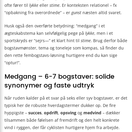
ofte fører til
lykke
eller
stime
. Er konteksten relationel – fx
“opbakning fra overordnede” – er
gunst
næsten altid svaret.
Husk også den overførte betydning: “medgang” i et
ægteskabstema kan selvfølgelig pege på
lykke
, men i et
sportskryds er “sejrs—” et klart hint til
stime
. Brug derfor både
bogstavmønster, tema og toneleje som kompas, så finder du
den rette fembogstavs-løsning hurtigere end du kan sige
“optur!”.
Medgang – 6-7 bogstaver: solide
synonymer og faste udtryk
Når ruden kalder på et svar på seks eller syv bogstaver, er det
typisk her de robuste hverdagstermer dukker op. De fire
hyppigste –
succes
,
opdrift
,
opsving
og
medvind
– dækker
tilsammen både følelsen af fremdrift og den helt konkrete
vind i ryggen, der får cyklisten hurtigere hjem fra arbejde.