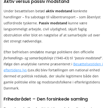
Aktiv versus passiv modstand
Under besættelsen betød
aktiv modstand
konkrete
handlinger – fra sabotage til våbentransport – som åbenlyst
udfordrede tyskerne.
Passiv modstand
kunne være
langsommeligt arbejde, civil ulydighed, skjult faglig
obstruktion eller blot en nægtelse af at samarbejde ud over
det strengt nødvendige.
Efter befrielsen omdøbte mange politikere den officielle
forhandlings- og samarbejdslinje
(1940-43) til
“passiv modstand”
.
Ifølge den analytiske ramme præsenteret i
Besættelsestiden i
eftertidens lys
(Lex.dk) blev fortællingen om national enhed
dermed et politisk redskab, der skulle legitimere både den
gamle politiske elite og modstandsfolkene i efterkrigstidens
Danmark.
Frihedsrådet – Den forsinkede samling