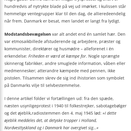
hundredvis af nytrykte blade på vej ud imørket. I kulissen står
hemmelige ventegrupper klar til den dag, de allieredeendelig
når frem. Danmark er besat, men landet er langt fra lydigt.
Modstandsbevægelsen
var alt andet end én samlet hær. Den
var etmosaikbillede afstuderende og arbejdere, præster og
kommunister, direktører og husmødre – alleforenet i én
erkendelse:
Friheden er værd at kæmpe for
. Nogle sprængte
skinnerog fabrikker, andre smuglede information, våben eller
medmennesker; atterandre kæmpede med pennen, ikke
pistolen. Tilsammen skrev de sig ind ihistorien som symbolet
på Danmarks vilje til selvbestemmelse.
I denne artikel folder vi fortællingen ud: fra den spæde,
næsten usynligeprotest i 1940 til folkestrejker, sabotagebølger
og det øjeblik,radiostemmen den 4. maj 1945 lød:
»I dette
øjeblik meddeles det, at detyske tropper i Holland,
Nordvesttyskland og i Danmark har overgivet sig…«