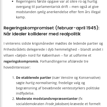
Regeringens første opgave var at sikre ro og hurtig
overgang til parlamentarisk drift – men også at give
modstanden
synlig
anerkendelse efter fem års illegal
kamp.
Regeringskompromiset (februar-april 1945):
Når idealer kolliderer med realpolitik
I vinterens sidste krigsmåneder mødtes de ledende partier og
Frihedsrådets delegerede i dyb hemmelighed – blandt andet i
villaen
«Sølyst»
nord for København – for at udforme et
regeringskompromis
. Forhandlingerne afslørede tre
hovedinteresser:
De etablerede partier
(især Venstre og Konservative)
søgte
hurtig normalisering
, fredelige valg og
begrænsning af bevæbnede ventesstyrkers politiske
indflydelse.
Moderate modstandsrepræsentanter
(fx
socialdemokraten
Frode Jakobsen
) krævede et formelt