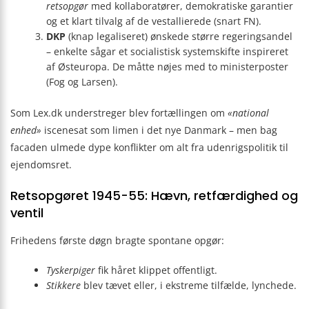
retsopgør
med kollaboratører, demokratiske garantier
og et klart tilvalg af de vestallierede (snart FN).
DKP
(knap legaliseret) ønskede større regeringsandel
– enkelte sågar et socialistisk systemskifte inspireret
af Østeuropa. De måtte nøjes med to ministerposter
(Fog og Larsen).
Som Lex.dk understreger blev fortællingen om
«national
enhed»
iscenesat som limen i det nye Danmark – men bag
facaden ulmede dype konflikter om alt fra udenrigspolitik til
ejendomsret.
Retsopgøret 1945-55: Hævn, retfærdighed og
ventil
Frihedens første døgn bragte spontane opgør:
Tyskerpiger
fik håret klippet offentligt.
Stikkere
blev tævet eller, i ekstreme tilfælde, lynchede.