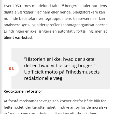
Hvor 1950’ernes mindelund talte
til
borgeren, taler nutidens
digitale værktøjer
med
ham eller hende. Slægtsforskere kan
nu finde bedstefars ventegruppe, mens klasseværelser kan
analysere køns- og aldersprofiler i sabotageorganisationerne.
Erindringen er ikke længere én autoritativ fortælling, men et
åbent værksted
.
”Historien er ikke, hvad der skete;
det er, hvad vi husker og bruger.” –
Uofficielt motto på Frihedsmuseets
redaktionelle væg
Redaktionel rettesnor
At forstå modstandsbevægelsen kræver derfor både blik for
heltemodet, der tændte håbet i mørke år,
og
for de moralske
gråzoner, som samarbejde, stikkeri og efterkrigstidens