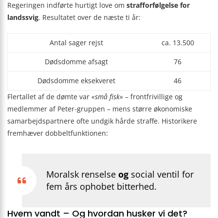
Regeringen indførte hurtigt love om
strafforfølgelse for
landssvig
. Resultatet over de næste ti år:
Antal sager rejst
ca. 13.500
Dødsdomme afsagt
76
Dødsdomme eksekveret
46
Flertallet af de dømte var
«små fisk»
– frontfrivillige og
medlemmer af Peter-gruppen – mens større økonomiske
samarbejdspartnere ofte undgik hårde straffe. Historikere
fremhæver dobbeltfunktionen:
Moralsk renselse
og
social ventil for
fem års ophobet bitterhed.
Hvem vandt – Og hvordan husker vi det?