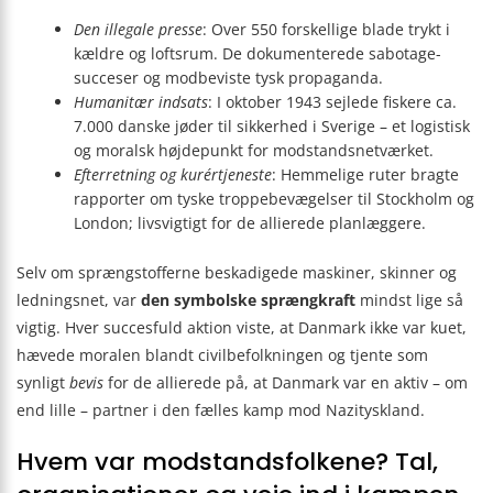
Den illegale presse
: Over 550 forskellige blade trykt i
kældre og loftsrum. De dokumenterede sabotage­
succeser og modbeviste tysk propaganda.
Humanitær indsats
: I oktober 1943 sejlede fiskere ca.
7.000 danske jøder til sikkerhed i Sverige – et logistisk
og moralsk højdepunkt for modstandsnetværket.
Efterretning og kurértjeneste
: Hemmelige ruter bragte
rapporter om tyske troppe­bevægelser til Stockholm og
London; livsvigtigt for de allierede planlæggere.
Selv om sprængstofferne beskadigede maskiner, skinner og
ledningsnet, var
den symbolske sprængkraft
mindst lige så
vigtig. Hver succesfuld aktion viste, at Danmark ikke var kuet,
hævede moralen blandt civilbefolkningen og tjente som
synligt
bevis
for de allierede på, at Danmark var en aktiv – om
end lille – partner i den fælles kamp mod Nazityskland.
Hvem var modstandsfolkene? Tal,