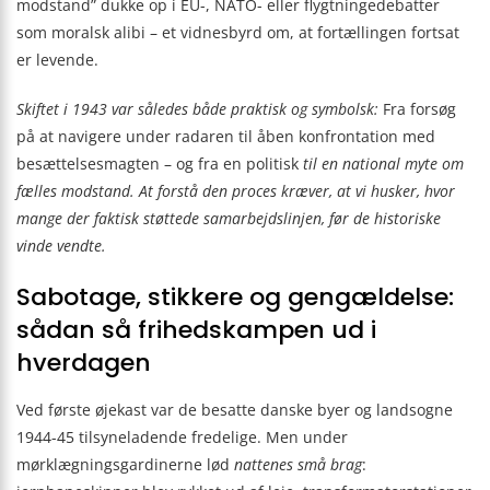
modstand” dukke op i EU-, NATO- eller flygtningedebatter
som moralsk alibi – et vidnesbyrd om, at fortællingen fortsat
er levende.
Skiftet i 1943 var således både praktisk og symbolsk:
Fra forsøg
på at navigere under radaren til åben konfrontation med
besættelsesmagten – og fra en politisk
til en national myte om
fælles modstand. At forstå den proces kræver, at vi husker, hvor
mange der faktisk støttede samarbejdslinjen, før de historiske
vinde vendte.
Sabotage, stikkere og gengældelse:
sådan så frihedskampen ud i
hverdagen
Ved første øjekast var de besatte danske byer og landsogne
1944-45 tilsyneladende fredelige. Men under
mørklægningsgardinerne lød
nattenes små brag
: