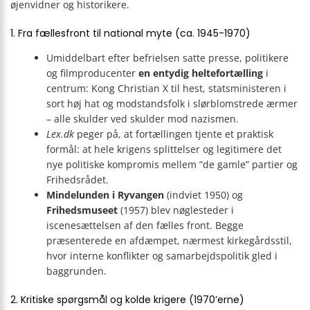
øjenvidner og historikere.
1. Fra fællesfront til national myte (ca. 1945-1970)
Umiddelbart efter befrielsen satte presse, politikere
og filmproducenter
en entydig heltefortælling
i
centrum: Kong Christian X til hest, statsministeren i
sort høj hat og modstandsfolk i slørblomstrede ærmer
– alle skulder ved skulder mod nazismen.
Lex.dk
peger på, at fortællingen tjente et praktisk
formål: at hele krigens splittelser og legitimere det
nye politiske kompromis mellem ”de gamle” partier og
Frihedsrådet.
Mindelunden i Ryvangen
(indviet 1950) og
Frihedsmuseet
(1957) blev nøglesteder i
iscenesættelsen af den fælles front. Begge
præsenterede en afdæmpet, nærmest kirkegårdsstil,
hvor interne konflikter og samarbejdspolitik gled i
baggrunden.
2. Kritiske spørgsmål og kolde krigere (1970’erne)