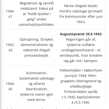
Begrænset og spredt
Første illegale blade;
modstand. Fokus på
1940-
mindre sabotage (primært
at
“holde hjulene i
41
fra kommunister efter juni
gang”
under
1941).
samarbejdspolitikken.
Augustoprøret 29.8.1943:
Optrapning. Strejker,
Regeringen går af,
1942-
demonstrationer og
tyskerne indfører
43
voksende illegalt
undtagelsestilstand – et
pressearbejde.
vendepunkt, hvor bredere
lag går ind i kampen.
Folkestrejken i København
Kulmination.
juni/juli 1944;
Peter-
Systematisk sabotage
gruppen
s
clearingmord
og
1944-
og allieret
schalburgtage
;
45
koordination;
Frihedsrådets opråb
tyskerne svarer igen
1.5.1945; kapitulationen
med terror.
4./5.5.1945.