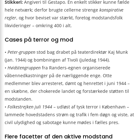
Stikkeri:
Angiveri til Gestapo. En enkelt stikker kunne fælde
hele netværk; derfor brugte cellerne strenge
konspirative
regler
, og hvor beviset var stærkt, foretog modstandsfolk
likvideringer – omkring 400 i alt.
Cases på terror og mod
•
Peter-gruppen
stod bag drabet på teaterdirektør Kaj Munk
(jan. 1944) og bombningen af Tivoli (juledag 1944).
•
Hvidstengruppen
fra Randers-egnen organiserede
våbennedkastninger på de nærliggende enge. Otte
medlemmer blev arresteret, dømt og henrettet i juni 1944 –
en skæbne, der chokerede landet og forstærkede støtten til
modstanden.
•
Folkestrejken juli 1944
– udløst af tysk terror i København –
lammede hovedstadens strøm og trafik i fem døgn og viste, at
civil ulydighed og sabotage kunne mødes i fælles pres.
Flere facetter af den aktive modstand