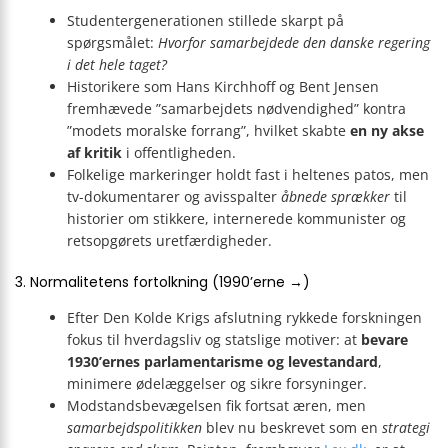
Studentergenerationen stillede skarpt på
spørgsmålet:
Hvorfor samarbejdede den danske regering
i det hele taget?
Historikere som Hans Kirchhoff og Bent Jensen
fremhævede ”samarbejdets nødvendighed” kontra
”modets moralske forrang”, hvilket skabte
en ny akse
af kritik
i offentligheden.
Folkelige markeringer holdt fast i heltenes patos, men
tv-­dokumentarer og avisspalter
åbnede sprækker
til
historier om stikkere, internerede kommunister og
retsopgørets uretfærdigheder.
3. Normalitetens fortolkning (1990’erne →)
Efter Den Kolde Krigs afslutning rykkede forskningen
fokus til hverdagsliv og statslige motiver: at
bevare
1930’ernes parlamentarisme og levestandard
,
minimere ødelæggelser og sikre forsyninger.
Modstandsbevægelsen fik fortsat æren, men
samarbejdspolitikken
blev nu beskrevet som en
strategi