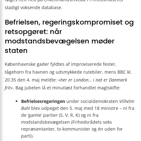
stadigt voksende database.
Befrielsen, regeringskompromiset og
retsopgøret: når
modstandsbevægelsen møder
staten
Københavnske gader fyldtes af improviserede fester,
tågehorn fra havnen og udsmykkede rutebiler, mens BBC kl.
20.35 den 4. maj meldte:
«her er London… i nat er Danmark
frit»
. Bag jubelen lå et minutiøst forhandlet magtskifte:
Befrielsesregeringen
under socialdemokraten
Vilhelm
Buhl
blev udpeget den 5. maj med 18 ministre – ni fra
de ‘gamle’ partier (S, V, R, K) og ni fra
modstandsbevægelsen (Frihedsrådets seks
repræsentanter, to kommunister og én uden for
parti).