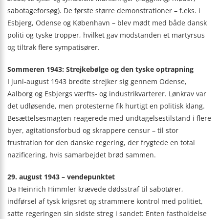
sabotageforsøg). De første større demonstrationer – f.eks. i
Esbjerg, Odense og København – blev mødt med både dansk
politi og tyske tropper, hvilket gav modstanden et martyrsus
og tiltrak flere sympatisører.
Sommeren 1943: Strejkebølge og den tyske optrapning
I juni-august 1943 bredte strejker sig gennem Odense,
Aalborg og Esbjergs værfts- og industrikvarterer. Lønkrav var
det udløsende, men protesterne fik hurtigt en politisk klang.
Besættelsesmagten reagerede med undtagelsestilstand i flere
byer, agitationsforbud og skrappere censur – til stor
frustration for den danske regering, der frygtede en total
nazificering, hvis samarbejdet brød sammen.
29. august 1943 – vendepunktet
Da Heinrich Himmler krævede dødsstraf til sabotører,
indførsel af tysk krigsret og strammere kontrol med politiet,
satte regeringen sin sidste streg i sandet: Enten fastholdelse