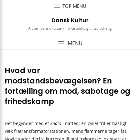
Skip
TOP MENU
to
content
Dansk Kultur
Alt om dansk kultur – fra Grundtvig til Gulddreng
MENU
Hvad var
modstandsbevægelsen? En
fortælling om mod, sabotage og
frihedskamp
Det begynder med et
knald
i natten: en cykel triller hastigt
væk fratransformatorstationen, mens flammerne tager fat.
Nogle gader derfra kurreren illegal trykpresse, og snart er