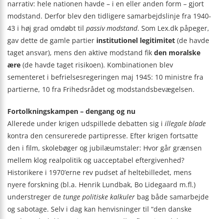
narrativ: hele nationen havde – i en eller anden form – gjort
modstand. Derfor blev den tidligere samarbejdslinje fra 1940-
43 i høj grad omdøbt til
passiv modstand
. Som Lex.dk påpeger,
gav dette de gamle partier
institutionel legitimitet
(de havde
taget ansvar), mens den aktive modstand fik
den moralske
ære
(de havde taget risikoen). Kombinationen blev
sementeret i befrielsesregeringen maj 1945: 10 ministre fra
partierne, 10 fra Frihedsrådet og modstandsbevægelsen.
Fortolkningskampen – dengang og nu
Allerede under krigen udspillede debatten sig i
illegale blade
kontra den censurerede partipresse. Efter krigen fortsatte
den i film, skolebøger og jubilæumstaler: Hvor går grænsen
mellem klog realpolitik og uacceptabel eftergivenhed?
Historikere i 1970’erne rev pudset af heltebilledet, mens
nyere forskning (bl.a. Henrik Lundbak, Bo Lidegaard m.fl.)
understreger de
tunge politiske kalkuler
bag både samarbejde
og sabotage. Selv i dag kan henvisninger til “den danske