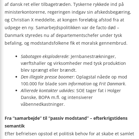
af dansk ret eller tilbagetræden. Tyskerne rykkede ind på
ministerkontorerne, regeringen indgav sin afskedsbegæring,
og Christian X meddelte, at kongen foreløbig afstod fra at
udpege en ny. Samarbejdspolitikken var de facto død –
Danmark styredes nu af departementschefer under tysk
befaling, og modstandsfolkene fik et moralsk gennembrud.
Sabotagen eksploderede
: Jernbanestrækninger,
værftshaller og virksomheder med tysk produktion
blev sprængt eller brændt.
Den illegale presse boomer
: Oplagstal nåede op mod
100.000 for blade som
Information
og
Frit Danmark
.
Allierede kontakter udvides
: SOE tager fat i Holger
Danske, BOPA m.fl. og intensiverer
våbennedkastninger.
Fra “samarbejde” til “passiv modstand” – efterkrigstidens
semantik
Efter befrielsen opstod et politisk behov for at skabe et samlet