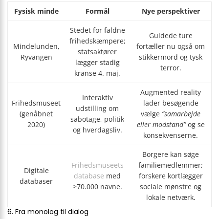
Fysisk minde
Formål
Nye perspektiver
Stedet for faldne
Guidede ture
frihedskæmpere;
Mindelunden,
fortæller nu også om
statsaktører
Ryvangen
stikkermord og tysk
lægger stadig
terror.
kranse 4. maj.
Augmented reality
Interaktiv
Frihedsmuseet
lader besøgende
udstilling om
(genåbnet
vælge
”samarbejde
sabotage, politik
2020)
eller modstand”
og se
og hverdagsliv.
konsekvenserne.
Borgere kan søge
Frihedsmuseets
familiemedlemmer;
Digitale
database
med
forskere kortlægger
databaser
>70.000 navne.
sociale mønstre og
lokale netværk.
6. Fra monolog til dialog