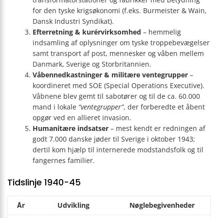
for den tyske krigsøkonomi (f.eks. Burmeister & Wain,
Dansk Industri Syndikat).
Efterretning & kurérvirksomhed
– hemmelig
indsamling af oplysninger om tyske troppebevægelser
samt transport af post, mennesker og våben mellem
Danmark, Sverige og Storbritannien.
Våbennedkastninger & militære ventegrupper
–
koordineret med SOE (Special Operations Executive).
Våbnene blev gemt til sabotører og til de ca. 60.000
mand i lokale
“ventegrupper”
, der forberedte et åbent
opgør ved en allieret invasion.
Humanitære indsatser
– mest kendt er redningen af
godt 7.000 danske jøder til Sverige i oktober 1943;
dertil kom hjælp til internerede modstandsfolk og til
fangernes familier.
Tidslinje 1940-45
År
Udvikling
Nøglebegivenheder