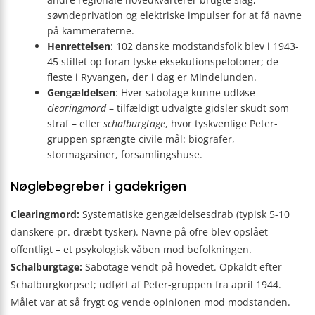
søvndeprivation og elektriske impulser for at få navne
på kammeraterne.
Henrettelsen
: 102 danske modstandsfolk blev i 1943-
45 stillet op foran tyske eksekutionspelotoner; de
fleste i Ryvangen, der i dag er Mindelunden.
Gengældelsen
: Hver sabotage kunne udløse
clearingmord
– tilfældigt udvalgte gidsler skudt som
straf – eller
schalburgtage
, hvor tyskvenlige Peter-
gruppen sprængte civile mål: biografer,
stormagasiner, forsamlingshuse.
Nøglebegreber i gadekrigen
Clearingmord:
Systematiske gengældelsesdrab (typisk 5-10
danskere pr. dræbt tysker). Navne på ofre blev opslået
offentligt – et psykologisk våben mod befolkningen.
Schalburgtage:
Sabotage vendt på hovedet. Opkaldt efter
Schalburgkorpset; udført af Peter-gruppen fra april 1944.
Målet var at så frygt og vende opinionen mod modstanden.