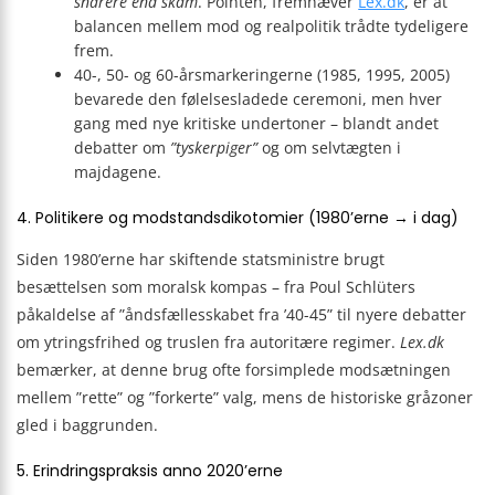
snarere end skam
. Pointen, fremhæver
Lex.dk
, er at
balancen mellem mod og realpolitik trådte tydeligere
frem.
40-, 50- og 60-årsmarkeringerne (1985, 1995, 2005)
bevarede den følelsesladede ceremoni, men hver
gang med nye kritiske undertoner – blandt andet
debatter om
”tyskerpiger”
og om selvtægten i
majdagene.
4. Politikere og modstandsdikotomier (1980’erne → i dag)
Siden 1980’erne har skiftende statsministre brugt
besættelsen som moralsk kompas – fra Poul Schlüters
påkaldelse af ”åndsfællesskabet fra ’40-45” til nyere debatter
om ytringsfrihed og truslen fra autoritære regimer.
Lex.dk
bemærker, at denne brug ofte forsimplede modsætningen
mellem ”rette” og ”forkerte” valg, mens de historiske gråzoner
gled i baggrunden.
5. Erindringspraksis anno 2020’erne