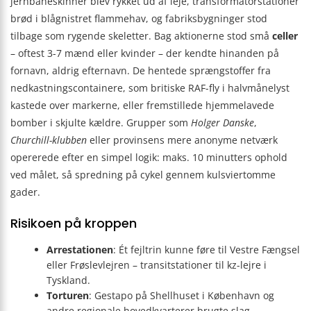
jernbaneskinner blev rykket ud af leje, transformatorstationer
brød i blågnistret flammehav, og fabriksbygninger stod
tilbage som rygende skeletter. Bag aktionerne stod små
celler
– oftest 3-7 mænd eller kvinder – der kendte hinanden på
fornavn, aldrig efternavn. De hentede sprængstoffer fra
nedkastningscontainere, som britiske RAF-fly i halvmånelyst
kastede over markerne, eller fremstillede hjemmelavede
bomber i skjulte kældre. Grupper som
Holger Danske
,
Churchill-klubben
eller provinsens mere anonyme netværk
opererede efter en simpel logik: maks. 10 minutters ophold
ved målet, så spredning på cykel gennem kulsviertomme
gader.
Risikoen på kroppen
Arrestationen
: Ét fejltrin kunne føre til Vestre Fængsel
eller Frøslevlejren – transitstationer til kz-lejre i
Tyskland.
Torturen
: Gestapo på Shellhuset i København og
andre regionale hovedkvarterer brugte slag,