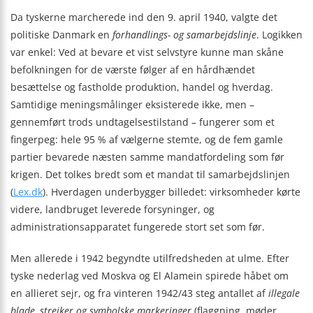
Da tyskerne marcherede ind den 9. april 1940, valgte det
politiske Danmark en
forhandlings- og samarbejdslinje
. Logikken
var enkel: Ved at bevare et vist selvstyre kunne man skåne
befolkningen for de værste følger af en hårdhændet
besættelse og fastholde produktion, handel og hverdag.
Samtidige meningsmålinger eksisterede ikke, men
–
gennemført trods undtagelsestilstand – fungerer som et
fingerpeg: hele 95 % af vælgerne stemte, og de fem gamle
partier bevarede næsten samme mandatfordeling som før
krigen. Det tolkes bredt som et mandat til samarbejdslinjen
(
Lex.dk
). Hverdagen underbygger billedet: virksomheder kørte
videre, landbruget leverede forsyninger, og
administrationsapparatet fungerede stort set som før.
Men allerede i 1942 begyndte utilfredsheden at ulme. Efter
tyske nederlag ved Moskva og El Alamein spirede håbet om
en allieret sejr, og fra vinteren 1942/43 steg antallet af
illegale
blade, strejker og symbolske markeringer
(flaggning, møder,