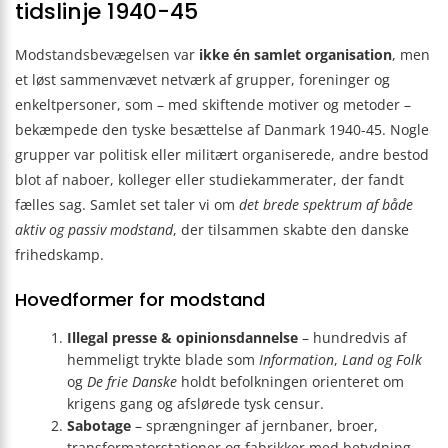
tidslinje 1940-45
Modstandsbevægelsen var
ikke én samlet organisation
, men
et løst sammenvævet netværk af grupper, foreninger og
enkeltpersoner, som – med skiftende motiver og metoder –
bekæmpede den tyske besættelse af Danmark 1940-45. Nogle
grupper var politisk eller militært organiserede, andre bestod
blot af naboer, kolleger eller studiekammerater, der fandt
fælles sag. Samlet set taler vi om
det brede spektrum af både
aktiv og passiv modstand
, der tilsammen skabte den danske
frihedskamp.
Hovedformer for modstand
Illegal presse & opinionsdannelse
– hundredvis af
hemmeligt trykte blade som
Information
,
Land og Folk
og
De frie Danske
holdt befolkningen orienteret om
krigens gang og afslørede tysk censur.
Sabotage
– sprængninger af jernbaner, broer,
transformatorstationer og fabrikker med betydning