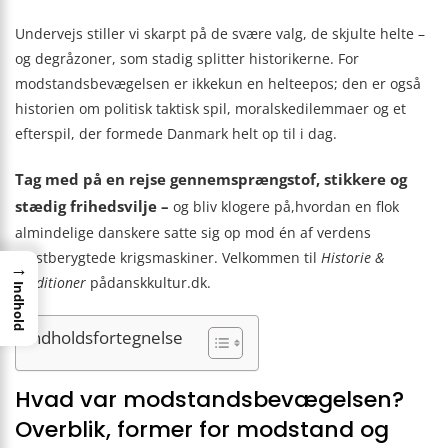
Undervejs stiller vi skarpt på de svære valg, de skjulte helte –
og degråzoner, som stadig splitter historikerne. For
modstandsbevægelsen er ikkekun en helteepos; den er også
historien om politisk taktisk spil, moralskedilemmaer og et
efterspil, der formede Danmark helt op til i dag.
Tag med på en rejse gennemsprængstof, stikkere og
stædig frihedsvilje –
og bliv klogere på,hvordan en flok
almindelige danskere satte sig op mod én af verdens
mestberygtede krigsmaskiner. Velkommen til
Historie &
→
Traditioner
pådanskkultur.dk.
Indhold
Indholdsfortegnelse
Hvad var modstandsbevægelsen?
Overblik, former for modstand og