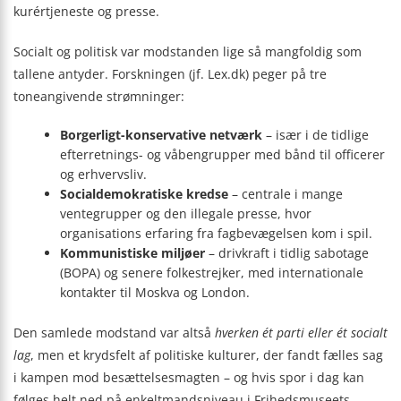
kurértjeneste og presse.
Socialt og politisk var modstanden lige så mangfoldig som
tallene antyder. Forskningen (jf. Lex.dk) peger på tre
toneangivende strømninger:
Borgerligt-konservative netværk
– især i de tidlige
efterretnings- og våbengrupper med bånd til officerer
og erhvervsliv.
Socialdemokratiske kredse
– centrale i mange
ventegrupper og den illegale presse, hvor
organisations erfaring fra fagbevægelsen kom i spil.
Kommunistiske miljøer
– drivkraft i tidlig sabotage
(BOPA) og senere folkestrejker, med internationale
kontakter til Moskva og London.
Den samlede modstand var altså
hverken ét parti eller ét socialt
lag
, men et krydsfelt af politiske kulturer, der fandt fælles sag
i kampen mod besættelsesmagten – og hvis spor i dag kan
følges helt ned på enkeltmandsniveau i Frihedsmuseets