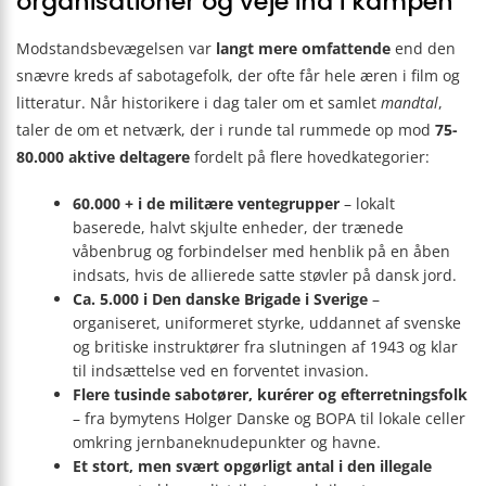
organisationer og veje ind i kampen
Modstandsbevægelsen var
langt mere omfattende
end den
snævre kreds af sabotagefolk, der ofte får hele æren i film og
litteratur. Når historikere i dag taler om et samlet
mandtal
,
taler de om et netværk, der i runde tal rummede op mod
75-
80.000 aktive deltagere
fordelt på flere hovedkategorier:
60.000 + i de militære ventegrupper
– lokalt
baserede, halvt skjulte enheder, der trænede
våbenbrug og forbindelser med henblik på en åben
indsats, hvis de allierede satte støvler på dansk jord.
Ca. 5.000 i Den danske Brigade i Sverige
–
organiseret, uniformeret styrke, uddannet af svenske
og britiske instruktører fra slutningen af 1943 og klar
til indsættelse ved en forventet invasion.
Flere tusinde sabotører, kurérer og efterretningsfolk
– fra bymytens Holger Danske og BOPA til lokale celler
omkring jernbaneknudepunkter og havne.
Et stort, men svært opgørligt antal i den illegale