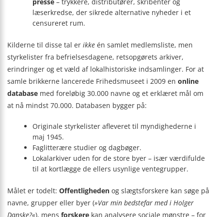
presse
– trykkere, distributører, skribenter og
læserkredse, der sikrede alternative nyheder i et
censureret rum.
Kilderne til disse tal er
ikke
én samlet medlemsliste, men
styrkelister fra befrielsesdagene, retsopgørets arkiver,
erindringer og et væld af lokalhistoriske indsamlinger. For at
samle brikkerne lancerede Frihedsmuseet i 2009 en
online
database
med foreløbig 30.000 navne og et erklæret mål om
at nå mindst 70.000. Databasen bygger på:
Originale styrkelister afleveret til myndighederne i
maj 1945.
Faglitterære studier og dagbøger.
Lokalarkiver uden for de store byer – især værdifulde
til at kortlægge de ellers usynlige ventegrupper.
Målet er todelt:
Offentligheden
og slægtsforskere kan søge på
navne, grupper eller byer (
»Var min bedstefar med i Holger
Danske?«
), mens
forskere
kan analysere sociale mønstre – for