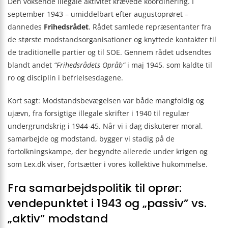
Den voksende illegale aktivitet krævede koordinering. I
september 1943 – umiddelbart efter augustoprøret –
dannedes
Frihedsrådet
. Rådet samlede repræsentanter fra
de største modstandsorganisationer og knyttede kontakter til
de traditionelle partier og til SOE. Gennem rådet udsendtes
blandt andet
“Frihedsrådets Opråb”
i maj 1945, som kaldte til
ro og disciplin i befrielsesdagene.
Kort sagt: Modstandsbevægelsen var både mangfoldig og
ujævn, fra forsigtige illegale skrifter i 1940 til regulær
undergrundskrig i 1944-45. Når vi i dag diskuterer moral,
samarbejde og modstand, bygger vi stadig på de
fortolkningskampe, der begyndte allerede under krigen og
som Lex.dk viser, fortsætter i vores kollektive hukommelse.
Fra samarbejdspolitik til oprør:
vendepunktet i 1943 og „passiv” vs.
„aktiv” modstand