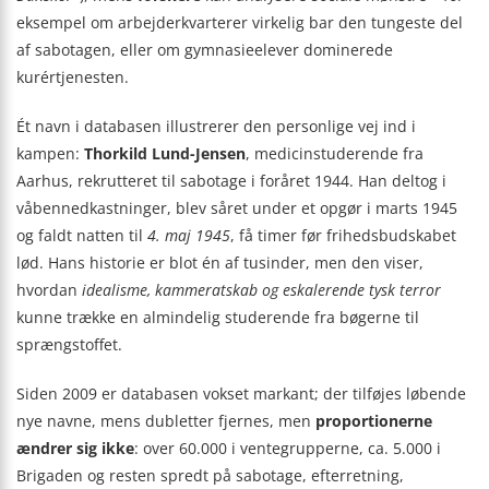
eksempel om arbejderkvarterer virkelig bar den tungeste del
af sabotagen, eller om gymnasieelever dominerede
kurértjenesten.
Ét navn i databasen illustrerer den personlige vej ind i
kampen:
Thorkild Lund-Jensen
, medicinstuderende fra
Aarhus, rekrutteret til sabotage i foråret 1944. Han deltog i
våbennedkastninger, blev såret under et opgør i marts 1945
og faldt natten til
4. maj 1945
, få timer før frihedsbudskabet
lød. Hans historie er blot én af tusinder, men den viser,
hvordan
idealisme, kammeratskab og eskalerende tysk terror
kunne trække en almindelig studerende fra bøgerne til
sprængstoffet.
Siden 2009 er databasen vokset markant; der tilføjes løbende
nye navne, mens dubletter fjernes, men
proportionerne
ændrer sig ikke
: over 60.000 i ventegrupperne, ca. 5.000 i
Brigaden og resten spredt på sabotage, efterretning,